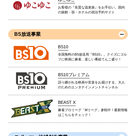
お客様の『良質な温泉旅』をお手伝い。国内
の旅館・宿・ホテルの宿泊予約サイト
BS放送事業
BS10
全国無料のBS放送局『BS10』。クイズにゴル
フに映画に麻雀、楽しい番組てんこ盛り！
BS10プレミアム
語り継がれる映画や音楽をお届けする、大人
のためのエンタテインメントチャンネル
BEAST X
麻雀プロリーグ「Mリーグ」参戦中！最新情報
はこちらをチェック！