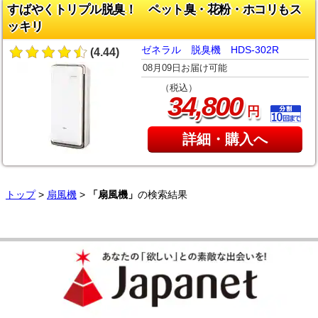
すばやくトリプル脱臭！ ペット臭・花粉・ホコリもス
ッキリ
ゼネラル 脱臭機 HDS-302R
(4.44)
08月09日お届け可能
（税込）
,
34
800
円
詳細・購入へ
トップ
>
扇風機
>
「扇風機」
の検索結果