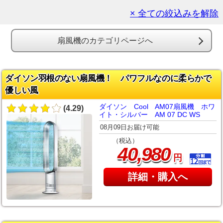
× 全ての絞込みを解除
扇風機のカテゴリページへ
ダイソン羽根のない扇風機！ パワフルなのに柔らかで
優しい風
ダイソン Cool AM07扇風機 ホワ
(4.29)
イト・シルバー AM 07 DC WS
08月09日お届け可能
（税込）
,
40
980
円
詳細・購入へ