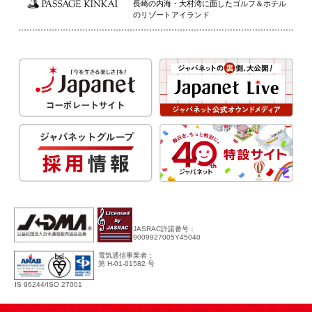
長崎の内海・大村湾に面したゴルフ＆ホテル
のリゾートアイランド
JASRAC許諾番号：
9009927005Y45040
電気通信事業者：
第 H-01-01582 号
IS 96244/ISO 27001