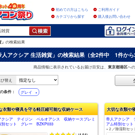
初めての方はこちら
ご利用ガイド
カテゴリから探す
購入後お問い合わせ
貨」
の検索結果
帝人アクシア 生活雑貨
」の検索結果（全2件中 1件から
商品情報に表示されているお届け目安は、
東京都港区
へ
並び替え
の条件：
グレイ
な衣類や寝具を守る軽圧縮可能な収納ケース
大切な衣類や
アクシア テイジン ベルオアシス 収納ケースプレミ
帝人アクシア 
別セット グレー BZKP033
アム特別セット 
×２／除湿剤セッ
(4.54)