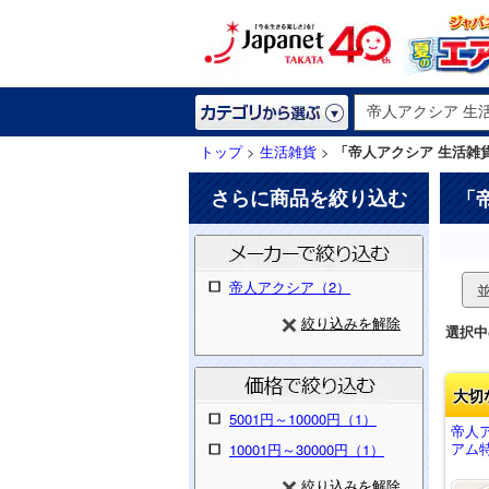
トップ
>
生活雑貨
>
「帝人アクシア 生活雑
さらに商品を絞り込む
「
帝人アクシア（2）
絞り込みを解除
選択中
大切
5001円～10000円（1）
帝人
アム特
10001円～30000円（1）
絞り込みを解除