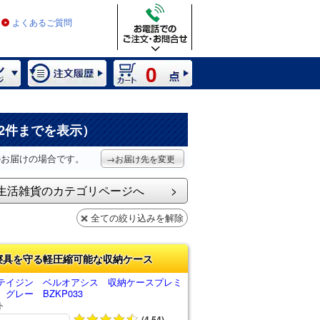
よくあるご質問
0
2件までを表示）
のお届けの場合です。
→お届け先を変更
生活雑貨のカテゴリページへ
全ての絞り込みを解除
寝具を守る軽圧縮可能な収納ケース
テイジン ベルオアシス 収納ケースプレミ
グレー BZKP033
ト
(4.54)