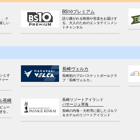
BS10プレミアム
』。ク
語り継がれる映画や音楽をお届けす
楽しい
る、大人のためのエンタテインメン
トチャンネル
長崎ヴェルカ
ウンとす
長崎初のプロバスケットボールクラ
ファー
ブ「長崎ヴェルカ」
長崎リゾートアイランド
ル長崎
パサージュ琴海
ビュー
長崎の内海・大村湾に面したゴルフ
ぎを。
＆ホテルのリゾートアイランド