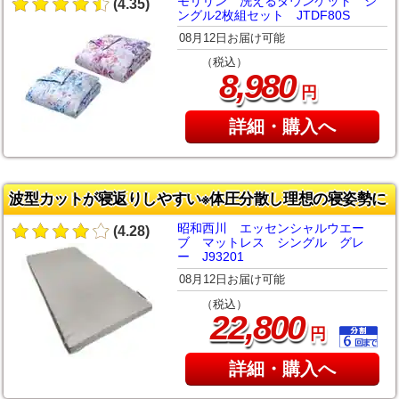
モリリン 洗えるダウンケット シ
(4.35)
ングル2枚組セット JTDF80S
08月12日お届け可能
（税込）
,
8
980
円
詳細・購入へ
波型カットが寝返りしやすい※体圧分散し理想の寝姿勢に
昭和西川 エッセンシャルウエー
(4.28)
ブ マットレス シングル グレ
ー J93201
08月12日お届け可能
（税込）
,
22
800
円
詳細・購入へ