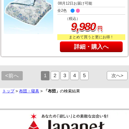
08月12日お届け可能
全2色
（税込）
,
9
980
円
まとめて買うと更にお得！
詳細・購入へ
1
2
3
4
5
<前へ
次へ>
トップ
>
布団・寝具
>
「布団」
の検索結果