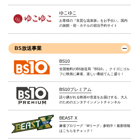
ゆこゆこ
お客様の『良質な温泉旅』をお手伝い。国内
の旅館・宿・ホテルの宿泊予約サイト
BS放送事業
BS10
全国無料のBS放送局『BS10』。クイズにゴル
フに映画に麻雀、楽しい番組てんこ盛り！
BS10プレミアム
語り継がれる映画や音楽をお届けする、大人
のためのエンタテインメントチャンネル
BEAST X
麻雀プロリーグ「Mリーグ」参戦中！最新情報
はこちらをチェック！