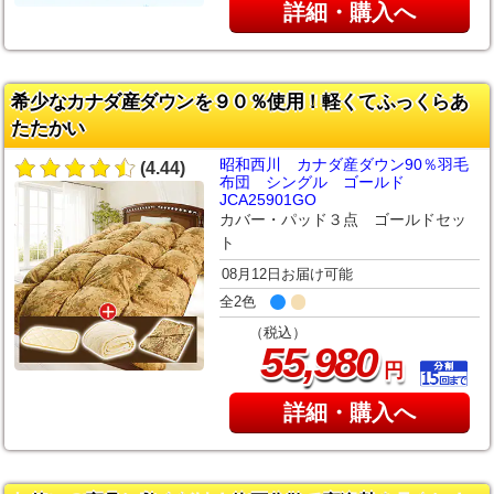
詳細・購入へ
希少なカナダ産ダウンを９０％使用！軽くてふっくらあ
たたかい
昭和西川 カナダ産ダウン90％羽毛
(4.44)
布団 シングル ゴールド
JCA25901GO
カバー・パッド３点 ゴールドセッ
ト
08月12日お届け可能
全2色
（税込）
,
55
980
円
詳細・購入へ