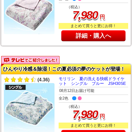
（税込）
,
7
980
円
まとめて買うと更にお得！
詳細・購入へ
ひんやり冷感＆除湿！この夏必須の夢のケットが登場！
モリリン 夏の洗える快眠ドライケ
(4.36)
ット シングル ブルー JSH30SE
08月12日お届け可能
全2色
（税込）
,
7
980
円
まとめて買うと更にお得！