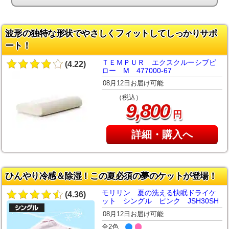
波形の独特な形状でやさしくフィットしてしっかりサポ
ート！
ＴＥＭＰＵＲ エクスクルーシブピ
(4.22)
ロー M 477000-67
08月12日お届け可能
（税込）
,
9
800
円
詳細・購入へ
ひんやり冷感＆除湿！この夏必須の夢のケットが登場！
モリリン 夏の洗える快眠ドライケ
(4.36)
ット シングル ピンク JSH30SH
08月12日お届け可能
全2色