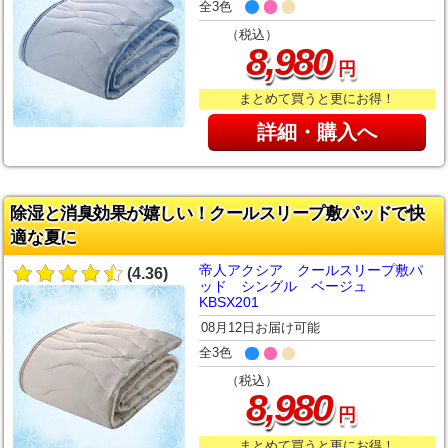
全3色
（税込）
,
8
980
円
まとめて買うと更にお得！
詳細・購入へ
除湿と消臭効果が嬉しい！クールスリープ敷パッドで快
適な夏に
帝人アクシア クールスリープ敷パ
(4.36)
ッド シングル ベージュ
KBSX201
08月12日お届け可能
全3色
（税込）
,
8
980
円
まとめて買うと更にお得！