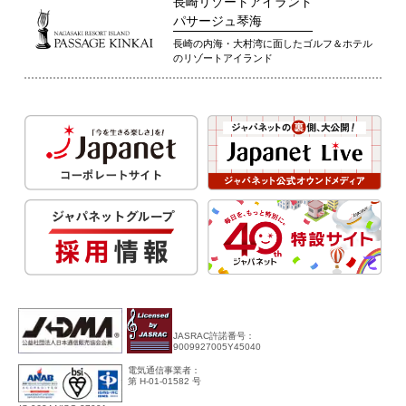
長崎リゾートアイランド
パサージュ琴海
長崎の内海・大村湾に面したゴルフ＆ホテル
のリゾートアイランド
JASRAC許諾番号：
9009927005Y45040
電気通信事業者：
第 H-01-01582 号