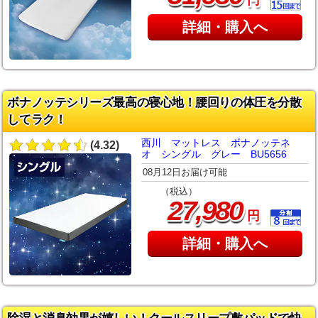
詳細・購入へ
ボナノッテシリーズ最高の寝心地！腰回りの体圧を分散
してラク！
西川 マットレス ボナノッテネ
(4.32)
オ シングル グレー BU5656
08月12日お届け可能
（税込）
,
27
980
円
詳細・購入へ