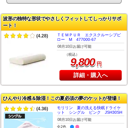
波形の独特な形状でやさしくフィットしてしっかりサポ
ート！
ＴＥＭＰＵＲ エクスクルーシブピ
(4.28)
ロー M 477000-67
08月10日お届け可能
（税込）
,
9
800
円
詳細・購入へ
ひんやり冷感＆除湿！この夏必須の夢のケットが登場！
モリリン 夏の洗える快眠ドライケ
(4.36)
ット シングル ピンク JSH30SH
08月10日お届け可能
全2色