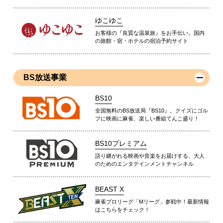
ゆこゆこ
お客様の『良質な温泉旅』をお手伝い。国内
の旅館・宿・ホテルの宿泊予約サイト
BS放送事業
BS10
全国無料のBS放送局『BS10』。クイズにゴル
フに映画に麻雀、楽しい番組てんこ盛り！
BS10プレミアム
語り継がれる映画や音楽をお届けする、大人
のためのエンタテインメントチャンネル
BEAST X
麻雀プロリーグ「Mリーグ」参戦中！最新情報
はこちらをチェック！