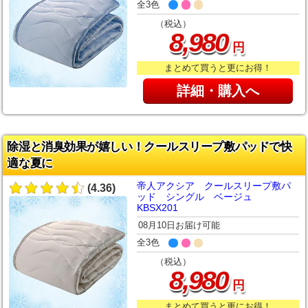
全3色
（税込）
,
8
980
円
まとめて買うと更にお得！
詳細・購入へ
除湿と消臭効果が嬉しい！クールスリープ敷パッドで快
適な夏に
帝人アクシア クールスリープ敷パ
(4.36)
ッド シングル ベージュ
KBSX201
08月10日お届け可能
全3色
（税込）
,
8
980
円
まとめて買うと更にお得！