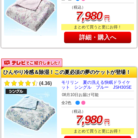
（税込）
,
7
980
円
まとめて買うと更にお得！
詳細・購入へ
ひんやり冷感＆除湿！この夏必須の夢のケットが登場！
モリリン 夏の洗える快眠ドライケ
(4.36)
ット シングル ブルー JSH30SE
08月10日お届け可能
全2色
（税込）
,
7
980
円
まとめて買うと更にお得！