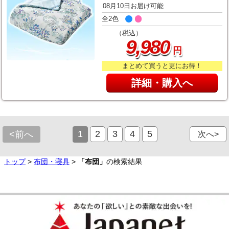
08月10日お届け可能
全2色
（税込）
,
9
980
円
まとめて買うと更にお得！
詳細・購入へ
1
2
3
4
5
<前へ
次へ>
トップ
>
布団・寝具
>
「布団」
の検索結果