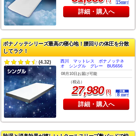
詳細・購入へ
ボナノッテシリーズ最高の寝心地！腰回りの体圧を分散
してラク！
西川 マットレス ボナノッテネ
(4.32)
オ シングル グレー BU5656
08月10日お届け可能
（税込）
,
27
980
円
詳細・購入へ