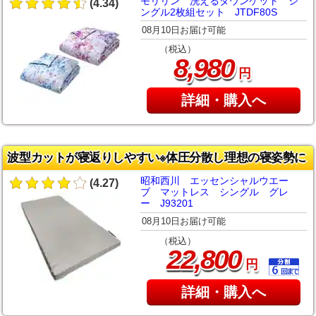
モリリン 洗えるダウンケット シ
(4.34)
ングル2枚組セット JTDF80S
08月10日お届け可能
（税込）
,
8
980
円
詳細・購入へ
波型カットが寝返りしやすい※体圧分散し理想の寝姿勢に
昭和西川 エッセンシャルウエー
(4.27)
ブ マットレス シングル グレ
ー J93201
08月10日お届け可能
（税込）
,
22
800
円
詳細・購入へ