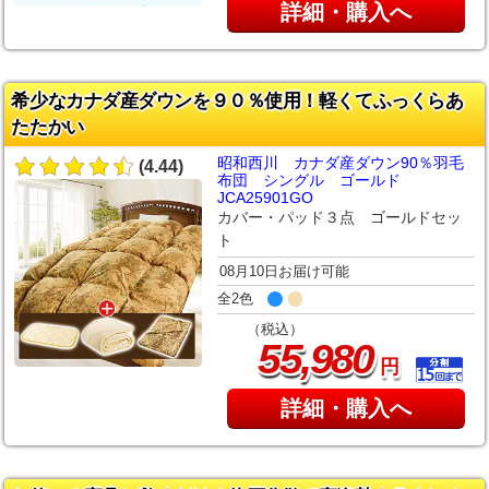
詳細・購入へ
希少なカナダ産ダウンを９０％使用！軽くてふっくらあ
たたかい
昭和西川 カナダ産ダウン90％羽毛
(4.44)
布団 シングル ゴールド
JCA25901GO
カバー・パッド３点 ゴールドセッ
ト
08月10日お届け可能
全2色
（税込）
,
55
980
円
詳細・購入へ