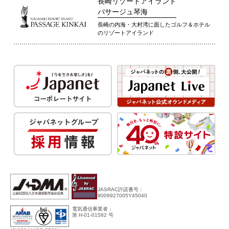
長崎リゾートアイランド
パサージュ琴海
長崎の内海・大村湾に面したゴルフ＆ホテル
のリゾートアイランド
JASRAC許諾番号：
9009927005Y45040
電気通信事業者：
第 H-01-01582 号