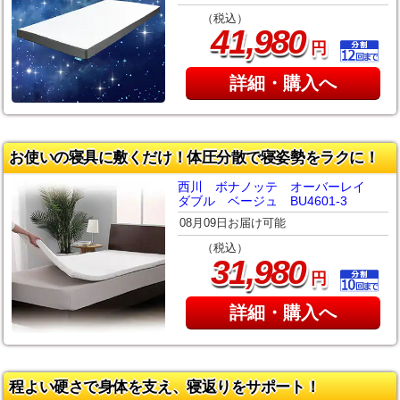
（税込）
,
41
980
円
詳細・購入へ
お使いの寝具に敷くだけ！体圧分散で寝姿勢をラクに！
西川 ボナノッテ オーバーレイ
ダブル ベージュ BU4601-3
08月09日お届け可能
（税込）
,
31
980
円
詳細・購入へ
程よい硬さで身体を支え、寝返りをサポート！