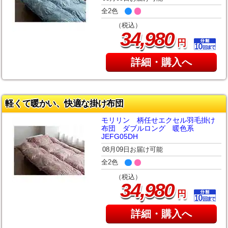
全2色
（税込）
,
34
980
円
詳細・購入へ
軽くて暖かい、快適な掛け布団
モリリン 柄任せエクセル羽毛掛け
布団 ダブルロング 暖色系
JEFG05DH
08月09日お届け可能
全2色
（税込）
,
34
980
円
詳細・購入へ