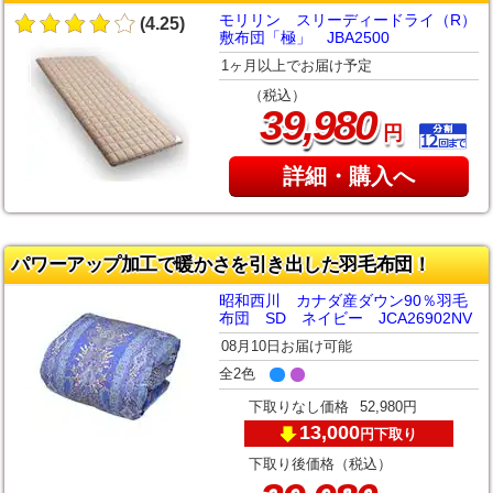
モリリン スリーディードライ（R）
(4.25)
敷布団「極」 JBA2500
1ヶ月以上でお届け予定
（税込）
,
39
980
円
詳細・購入へ
パワーアップ加工で暖かさを引き出した羽毛布団！
昭和西川 カナダ産ダウン90％羽毛
布団 SD ネイビー JCA26902NV
08月10日お届け可能
全2色
下取りなし価格
52,980円
13,000
下取り
円
下取り後価格（税込）