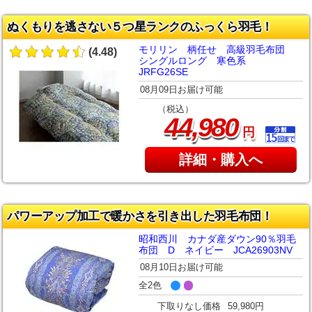
ぬくもりを逃さない５つ星ランクのふっくら羽毛！
モリリン 柄任せ 高級羽毛布団
(4.48)
シングルロング 寒色系
JRFG26SE
08月09日お届け可能
（税込）
,
44
980
円
詳細・購入へ
パワーアップ加工で暖かさを引き出した羽毛布団！
昭和西川 カナダ産ダウン90％羽毛
布団 D ネイビー JCA26903NV
08月10日お届け可能
全2色
下取りなし価格
59,980円