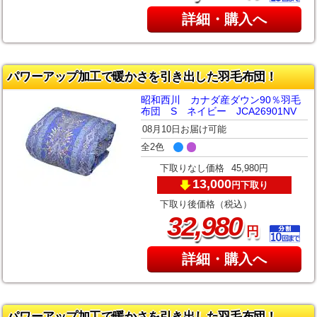
詳細・購入へ
パワーアップ加工で暖かさを引き出した羽毛布団！
昭和西川 カナダ産ダウン90％羽毛
布団 S ネイビー JCA26901NV
08月10日お届け可能
全2色
下取りなし価格
45,980円
13,000
下取り
円
下取り後価格（税込）
,
32
980
円
詳細・購入へ
パワーアップ加工で暖かさを引き出した羽毛布団！