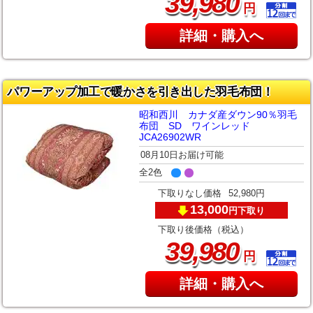
,
39
980
円
詳細・購入へ
パワーアップ加工で暖かさを引き出した羽毛布団！
昭和西川 カナダ産ダウン90％羽毛
布団 SD ワインレッド
JCA26902WR
08月10日お届け可能
全2色
下取りなし価格
52,980円
13,000
下取り
円
下取り後価格（税込）
,
39
980
円
詳細・購入へ