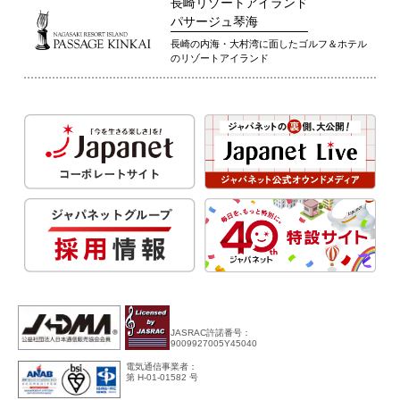
長崎リゾートアイランド
パサージュ琴海
長崎の内海・大村湾に面したゴルフ＆ホテル
のリゾートアイランド
JASRAC許諾番号：
9009927005Y45040
電気通信事業者：
第 H-01-01582 号