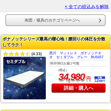
× 全ての絞込みを解除
布団・寝具のカテゴリページへ
ボナノッテシリーズ最高の寝心地！腰回りの体圧を分散
してラク！
西川 マットレス ボナノッテネ
(4.33)
オ セミダブル グレー BU5657
08月09日お届け可能
（税込）
,
34
980
円
詳細・購入へ