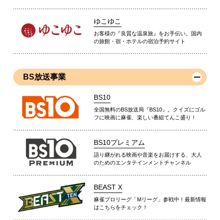
ゆこゆこ
お客様の『良質な温泉旅』をお手伝い。国内
の旅館・宿・ホテルの宿泊予約サイト
BS放送事業
BS10
全国無料のBS放送局『BS10』。クイズにゴル
フに映画に麻雀、楽しい番組てんこ盛り！
BS10プレミアム
語り継がれる映画や音楽をお届けする、大人
のためのエンタテインメントチャンネル
BEAST X
麻雀プロリーグ「Mリーグ」参戦中！最新情報
はこちらをチェック！