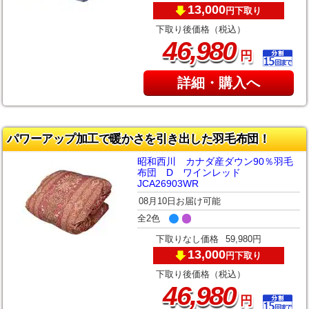
13,000
下取り
円
下取り後価格（税込）
,
46
980
円
詳細・購入へ
パワーアップ加工で暖かさを引き出した羽毛布団！
昭和西川 カナダ産ダウン90％羽毛
布団 D ワインレッド
JCA26903WR
08月10日お届け可能
全2色
下取りなし価格
59,980円
13,000
下取り
円
下取り後価格（税込）
,
46
980
円