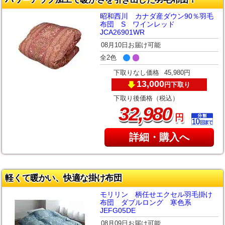
昭和西川 カナダ産ダウン90％羽毛
布団 S ワインレッド
JCA26901WR
08月10日お届け可能
全2色
下取りなし価格
45,980円
13,000
下取り
円
下取り後価格（税込）
,
32
980
円
詳細・購入へ
軽くて暖かい、快適な掛け布団
モリリン 柄任せエクセル羽毛掛け
布団 ダブルロング 寒色系
JEFG05DE
08月09日お届け可能