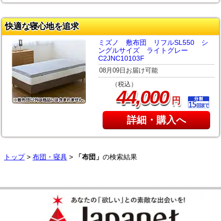
快適な寝心地を追求
ミズノ 敷布団 リフルSL550 シ
ングルサイズ ライトグレー
C2JNC10103F
08月09日お届け可能
（税込）
,
44
000
円
詳細・購入へ
トップ
>
布団・寝具
>
「布団」
の検索結果