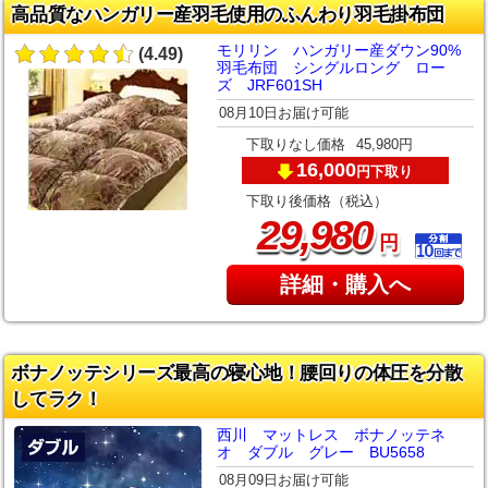
高品質なハンガリー産羽毛使用のふんわり羽毛掛布団
モリリン ハンガリー産ダウン90%
(4.49)
羽毛布団 シングルロング ロー
ズ JRF601SH
08月10日お届け可能
下取りなし価格
45,980円
16,000
下取り
円
下取り後価格（税込）
,
29
980
円
詳細・購入へ
ボナノッテシリーズ最高の寝心地！腰回りの体圧を分散
してラク！
西川 マットレス ボナノッテネ
オ ダブル グレー BU5658
08月09日お届け可能