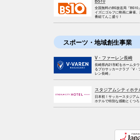
BS10
全国無料のBS放送局『BS10
イズにゴルフに映画に麻雀、
番組てんこ盛り！
スポーツ・地域創生事業
V・ファーレン長崎
長崎県内21市町をホームタ
るプロサッカークラブ「V・
レン長崎」
スタジアムシティホテ
日本初！サッカースタジアム
ホテルで特別な感動とくつろ