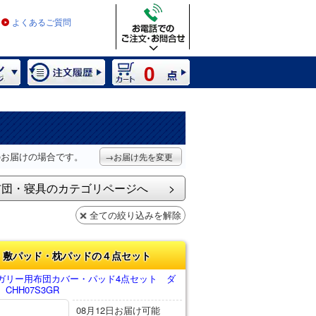
よくあるご質問
0
のお届けの場合です。
→お届け先を変更
布団・寝具のカテゴリページへ
全ての絞り込みを解除
・敷パッド・枕パッドの４点セット
ガリー用布団カバー・パッド4点セット ダ
HH07S3GR
08月12日お届け可能