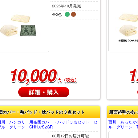
2025年10月発売
全2色
10,000
1
円（税込）
団カバー・敷パッド・枕パッドの３点セット
肌面起毛のあ
西川 ハンガリー用布団カバー・パッド３点セット セ
西川 あったか
ル グリーン CHH07S2GR
ル グリーン TJ
08月12日お届け可能