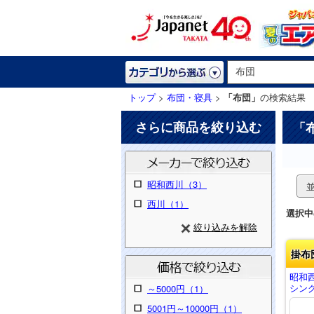
トップ
>
布団・寝具
>
「布団」
の検索結果
さらに商品を絞り込む
「
昭和西川（3）
西川（1）
選択中
絞り込みを解除
掛布
昭和
シング
～5000円（1）
5001円～10000円（1）