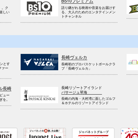
BS10プレミアム
』。ク
語り継がれる映画や音楽をお届けす
楽しい
る、大人のためのエンタテインメン
トチャンネル
長崎ヴェルカ
ウンとす
長崎初のプロバスケットボールクラ
ファー
ブ「長崎ヴェルカ」
長崎リゾートアイランド
ル長崎
パサージュ琴海
ビュー
長崎の内海・大村湾に面したゴルフ
ぎを。
＆ホテルのリゾートアイランド