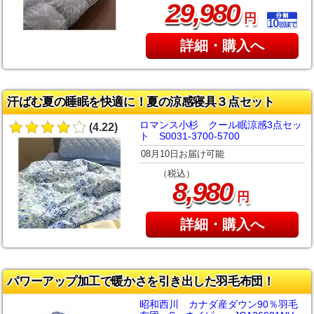
,
29
980
円
詳細・購入へ
汗ばむ夏の睡眠を快適に！夏の涼感寝具３点セット
ロマンス小杉 クール眠涼感3点セッ
(4.22)
ト S0031-3700-5700
08月10日お届け可能
（税込）
,
8
980
円
詳細・購入へ
パワーアップ加工で暖かさを引き出した羽毛布団！
昭和西川 カナダ産ダウン90％羽毛