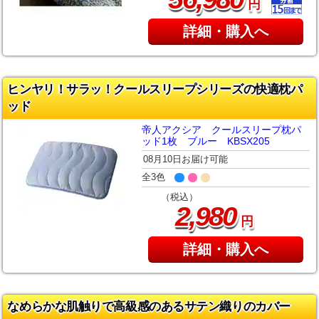
円
詳細・購入へ
ヒンヤリ！サラッ！クールスリープシリーズの快適枕パ
ッド
帝人アクシア クールスリープ枕パ
ッド1枚 ブルー KBSX205
08月10日お届け可能
全3色
（税込）
,
2
980
円
詳細・購入へ
なめらかな肌触りで高級感のあるサテン織りのカバー