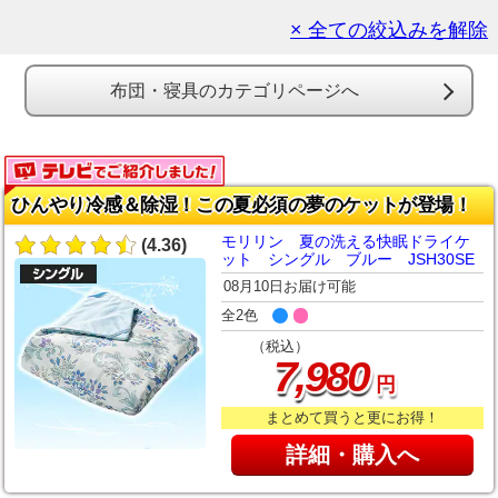
× 全ての絞込みを解除
布団・寝具のカテゴリページへ
ひんやり冷感＆除湿！この夏必須の夢のケットが登場！
モリリン 夏の洗える快眠ドライケ
(4.36)
ット シングル ブルー JSH30SE
08月10日お届け可能
全2色
（税込）
,
7
980
円
まとめて買うと更にお得！
詳細・購入へ