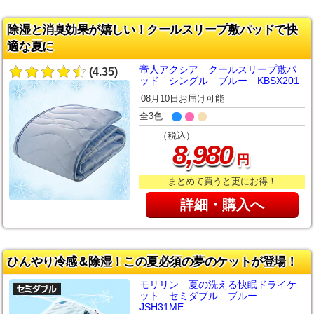
除湿と消臭効果が嬉しい！クールスリープ敷パッドで快
適な夏に
帝人アクシア クールスリープ敷パ
(4.35)
ッド シングル ブルー KBSX201
08月10日お届け可能
全3色
（税込）
,
8
980
円
まとめて買うと更にお得！
詳細・購入へ
ひんやり冷感＆除湿！この夏必須の夢のケットが登場！
モリリン 夏の洗える快眠ドライケ
ット セミダブル ブルー
JSH31ME