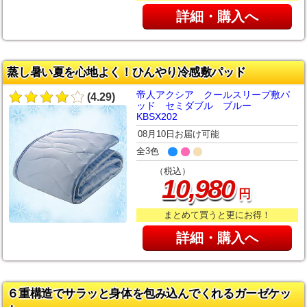
詳細・購入へ
蒸し暑い夏を心地よく！ひんやり冷感敷パッド
帝人アクシア クールスリープ敷パ
(4.29)
ッド セミダブル ブルー
KBSX202
08月10日お届け可能
全3色
（税込）
,
10
980
円
まとめて買うと更にお得！
詳細・購入へ
６重構造でサラッと身体を包み込んでくれるガーゼケッ