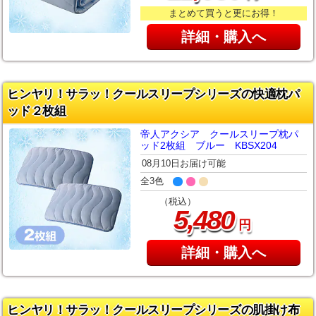
まとめて買うと更にお得！
詳細・購入へ
ヒンヤリ！サラッ！クールスリープシリーズの快適枕パ
ッド２枚組
帝人アクシア クールスリープ枕パ
ッド2枚組 ブルー KBSX204
08月10日お届け可能
全3色
（税込）
,
5
480
円
詳細・購入へ
ヒンヤリ！サラッ！クールスリープシリーズの肌掛け布