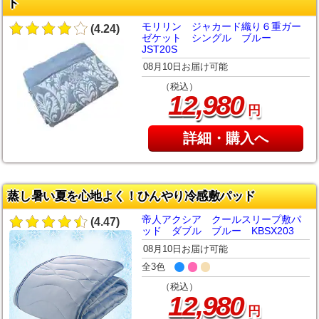
ト
モリリン ジャカード織り６重ガー
(4.24)
ゼケット シングル ブルー
JST20S
08月10日お届け可能
（税込）
,
12
980
円
詳細・購入へ
蒸し暑い夏を心地よく！ひんやり冷感敷パッド
帝人アクシア クールスリープ敷パ
(4.47)
ッド ダブル ブルー KBSX203
08月10日お届け可能
全3色
（税込）
,
12
980
円