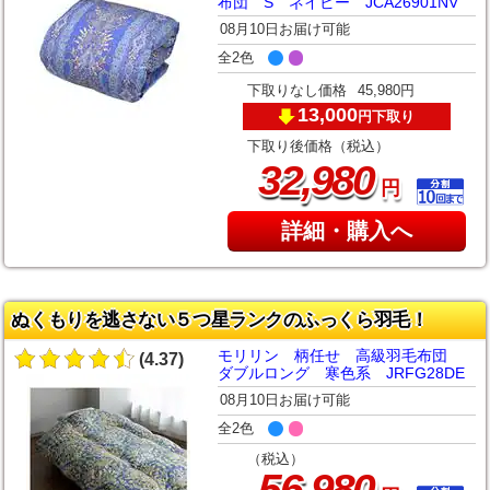
布団 S ネイビー JCA26901NV
08月10日お届け可能
全2色
下取りなし価格
45,980円
13,000
下取り
円
下取り後価格（税込）
,
32
980
円
詳細・購入へ
ぬくもりを逃さない５つ星ランクのふっくら羽毛！
モリリン 柄任せ 高級羽毛布団
(4.37)
ダブルロング 寒色系 JRFG28DE
08月10日お届け可能
全2色
（税込）
,
56
980