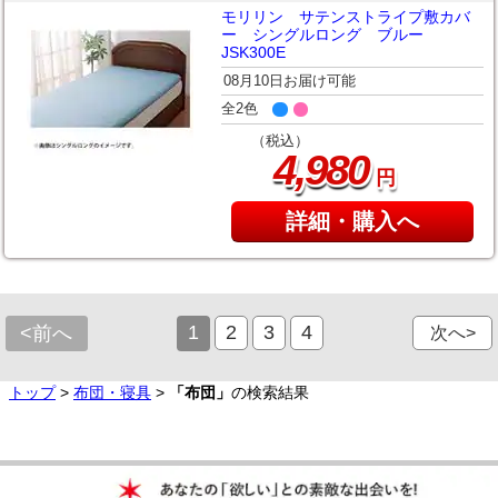
モリリン サテンストライプ敷カバ
ー シングルロング ブルー
JSK300E
08月10日お届け可能
全2色
（税込）
,
4
980
円
詳細・購入へ
1
2
3
4
<前へ
次へ>
トップ
>
布団・寝具
>
「布団」
の検索結果