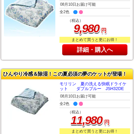
08月10日お届け可能
全2色
（税込）
,
9
980
円
まとめて買うと更にお得！
詳細・購入へ
ひんやり冷感＆除湿！この夏必須の夢のケットが登場！
モリリン 夏の洗える快眠ドライケ
ット ダブルブルー JSH32DE
08月10日お届け可能
全2色
（税込）
,
11
980
円
まとめて買うと更にお得！