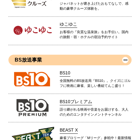
ジャパネットが磨き上げたおもてなしで、感
動の豪華クルーズ体験を。
ゆこゆこ
お客様の『良質な温泉旅』をお手伝い。国内
の旅館・宿・ホテルの宿泊予約サイト
BS放送事業
BS10
全国無料のBS放送局『BS10』。クイズにゴル
フに映画に麻雀、楽しい番組てんこ盛り！
BS10プレミアム
語り継がれる映画や音楽をお届けする、大人
のためのエンタテインメントチャンネル
BEAST X
麻雀プロリーグ「Mリーグ」参戦中！最新情報