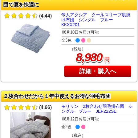
団で夏を快適に
帝人アクシア クールスリープ肌掛
(4.44)
け布団 シングル ブルー
KKXX201
08月10日お届け可能
全3色
（税込）
,
8
980
円
詳細・購入へ
２枚合わせだから１年中使えるお得な羽毛布団
モリリン 2枚合わせ羽毛掛布団 シ
(4.66)
ングル ブルー JEF222SE
08月12日お届け可能
全2色
（税込）