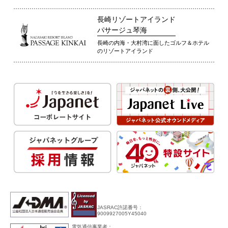
長崎リゾートアイランド
パサージュ琴海
長崎の内海・大村湾に面したゴルフ＆ホテル
のリゾートアイランド
JASRAC許諾番号：
9009927005Y45040
電気通信事業者：