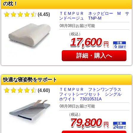
の枕！
ＴＥＭＰＵＲ ネックピロー M サ
(4.45)
ンドベージュ TNP-M
08月08日お届け可能
（税込）
,
17
600
円
詳細・購入へ
快適な寝姿勢をサポート
ＴＥＭＰＵＲ フトンワンプラス
(4.60)
フィットシーツセット シングル
ホワイト 73010531A
08月08日お届け可能
（税込）
,
79
800
円