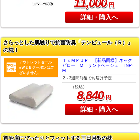
,
11
000
円
詳細・購入へ
さらっとした肌触りで抗菌防臭「テンピュール（Ｒ）」
の枕！
ＴＥＭＰＵＲ 【新品同様】ネック
アウトレットセール
ピロー M サンドベージュ TNP-
※ＷＥＢクーポンはご
M
ざいません。
2～3週間前後でお届け予定
（税込）
,
8
840
円
詳細・購入へ
首や肩にぴったりとフィットする三日月型の枕