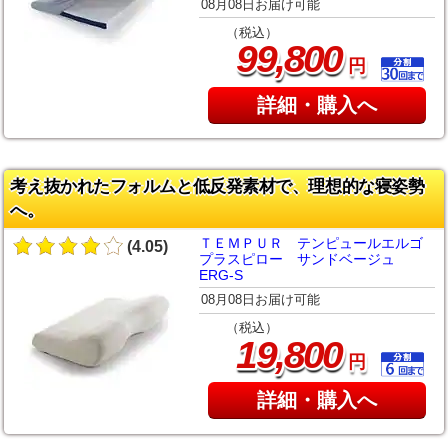
08月08日お届け可能
（税込）
,
99
800
円
詳細・購入へ
考え抜かれたフォルムと低反発素材で、理想的な寝姿勢
へ。
ＴＥＭＰＵＲ テンピュールエルゴ
(4.05)
プラスピロー サンドベージュ
ERG-S
08月08日お届け可能
（税込）
,
19
800
円
詳細・購入へ