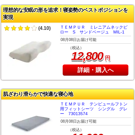
理想的な安眠の形を追求！寝姿勢のベストポジションを
実現
ＴＥＭＰＵＲ ミレニアムネックピ
(4.10)
ロー S サンドベージュ MIL-1
08月08日お届け可能
（税込）
,
12
800
円
詳細・購入へ
肌ざわり滑らかで快適な寝心地
ＴＥＭＰＵＲ テンピュールフトン
用フィットシーツ シングル グレ
ー 73013574
08月08日お届け可能
（税込）