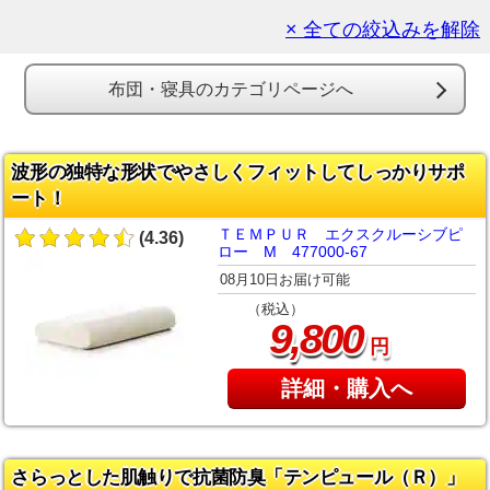
× 全ての絞込みを解除
布団・寝具のカテゴリページへ
波形の独特な形状でやさしくフィットしてしっかりサポ
ート！
ＴＥＭＰＵＲ エクスクルーシブピ
(4.36)
ロー M 477000-67
08月10日お届け可能
（税込）
,
9
800
円
詳細・購入へ
さらっとした肌触りで抗菌防臭「テンピュール（Ｒ）」