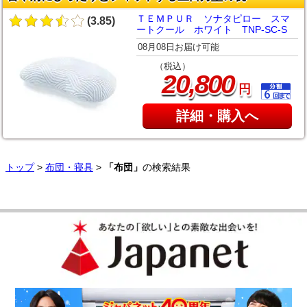
ＴＥＭＰＵＲ ソナタピロー スマ
(3.85)
ートクール ホワイト TNP-SC-S
08月08日お届け可能
（税込）
,
20
800
円
詳細・購入へ
トップ
>
布団・寝具
>
「布団」
の検索結果