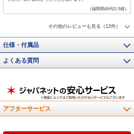
（
福岡県
60代
O.S様
）
すくに乾くので助かります！
その他のレビューも見る（12件）
仕様・付属品
お客様用に購入しました。触った感じはヒンヤリとしてます。
丸洗いが出来、すくに乾くので助かります。
よくある質問
（
愛媛県
60代
I.K様
）
全てに満足！
予想以上の清涼感。睡眠を邪魔しない軽量感。全てに満足！
アフターサービス
（
東京都
60代
I.T様
）
必需品！