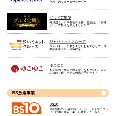
だわりのウォーターサーバー
グルメ定期便
毎月届く、日本各地の名物・名産品。「美味
しい」で生活を変えませんか？
ジャパネットクルーズ
ジャパネットが磨き上げたおもてなしで、感
動の豪華クルーズ体験を。
ゆこゆこ
お客様の『良質な温泉旅』をお手伝い。国内
の旅館・宿・ホテルの宿泊予約サイト
BS放送事業
BS10
全国無料のBS放送局『BS10』。クイズにゴル
フに映画に麻雀、楽しい番組てんこ盛り！