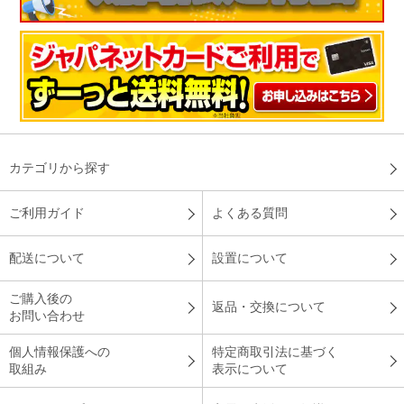
これからの季節にピッタリ！
介護施設に入居している暑がりの母へプレゼントとして購入。
使用前、洗濯したときからヒンヤリ感を感じました。これから
の季節にピッタリ！なにより三点セット、頭、身体の両面から
冷やせるのは良いと思います！
カテゴリから探す
（
長崎県
60代
N.M様
）
ご利用ガイド
よくある質問
夏場も快適に使用できると思います！
配送について
設置について
ご購入後の
今年の夏も暑くなりそうなので電気代節約のため購入しまし
返品・交換について
お問い合わせ
た。肌触りもよく、夏場も快適に使用できると思います。
（
三重県
50代
U.E様
）
個人情報保護への
特定商取引法に基づく
取組み
表示について
とても気にいりました！