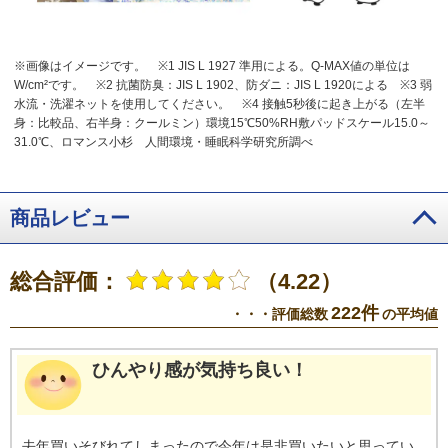
※画像はイメージです。
※1 JIS L 1927 準用による。Q-MAX値の単位は
W/cm²です。
※2 抗菌防臭：JIS L 1902、防ダニ：JIS L 1920による
※3 弱
水流・洗濯ネットを使用してください。
※4 接触5秒後に起き上がる（左半
身：比較品、右半身：クールミン）環境15℃50%RH敷パッドスケール15.0～
31.0℃、ロマンス小杉 人間環境・睡眠科学研究所調べ
商品レビュー
総合評価：
（4.22）
222件
・・・評価総数
の平均値
ひんやり感が気持ち良い！
去年買いそびれてしまったので今年は是非買いたいと思ってい