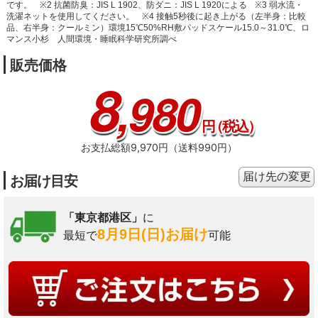
です。
※2 抗菌防臭：JIS L 1902、防ダニ：JIS L 1920による
※3 弱水流・
洗濯ネットを使用してください。
※4 接触5秒後に起き上がる（左半身：比較
品、右半身：クールミン）環境15℃50%RH敷パッドスケール15.0～31.0℃、ロ
マンス小杉 人間環境・睡眠科学研究所調べ
販売価格
8
,980
円
（税込）
お支払総額9,970円（送料990円）
届け先の変更
お届け目安
「東京都港区」
に
8月9日(日)お届け
最短で
可能