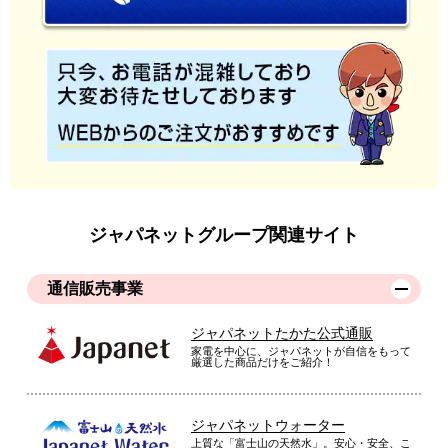
りがよく涼やかで快適でした。洗濯しても快適さは変わりませ
んでした！
（
千葉県
70代
T.S様
）
※
「お客様の声」は実際にご購入されたお客様からのご意見を掲載しておりま
す。
※
商品により、同一シリーズをご購入された方の声を含みます。
ジャパネットグループ関連サイト
通信販売事業
ジャパネットたかた公式通販
家電を中心に、ジャパネットが自信をもって
厳選した商品だけをご紹介！
ジャパネットウォーター
上質な「富士山の天然水」。安心・安全、こ