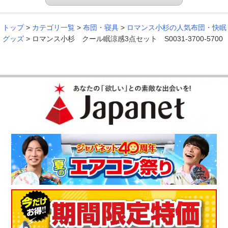
文句のとおり、ヒンヤリ涼しく寝ることができました。
（
兵庫県
50代
K.K様
）
トップ
>
カテゴリ一覧
>
布団・寝具
>
ロマンス小杉の人気布団・快眠
グッズ
>
ロマンス小杉 クール眠涼感3点セット S0031-3700-5700
気に入りしました！
お客様用に、と思い、２セット購入しました！手に取った時の
ひんやり感、肌触り、デザインも気に入りしました！
（
熊本県
60代
T.M様
）
大変気に入ってます！
去年は大変暑くて寝苦しさを感じたので、今回この商品を購入
しました。ひんやりして大変気に入ってます。この夏はこの商
品でゆっくり寝て暮らしてみます。
（
兵庫県
60代
N.T様
）