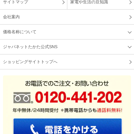
サイトマップ
家電や生活の豆知識
会社案内
夏用の寝具が欲しかったので購入しました。接触冷感の製品は
初めてでしたが、大変心地良くまた色もブル－系で涼しげでと
価格名称について
ても気にいりました。
（
埼玉県
60代
I.K様
）
ジャパネットたかた公式SNS
孫が泊まりに来るので購入！
ショッピングサイトトップへ
夏休みに孫が泊まりに来るので購入しました。孫に聞いたら冷
たくて気持ちが良いとのことでした！
（
兵庫県
70代
Y.F様
）
デザインも素敵！
ロマンス小杉さんの商品でデザインも素敵でした！とても肌触