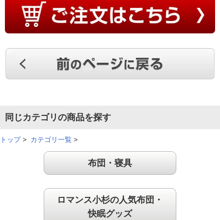
ひんやり感は心地よく、暑い時期が前倒しになっている近年必
需品です。デザインも涼しげで、また抗菌防臭防ダニ性能も備
えているとのことなので安心感があります。
（
埼玉県
60代
H.H様
）
適度なひんやり感
同じカテゴリの商品を探す
暑い夏に備えて購入を決めました。実際に使用してみると適度
なひんやり感と肌触りの良さでとても気持ち良く寝ることがで
トップ
>
カテゴリ一覧
>
きました。
（
広島県
60代
H.K様
）
布団・寝具
ヒンヤリ涼しい！
ロマンス小杉の人気布団・
快眠グッズ
暑がりなので、接触冷感の寝具が欲しくて購入しました。宣伝