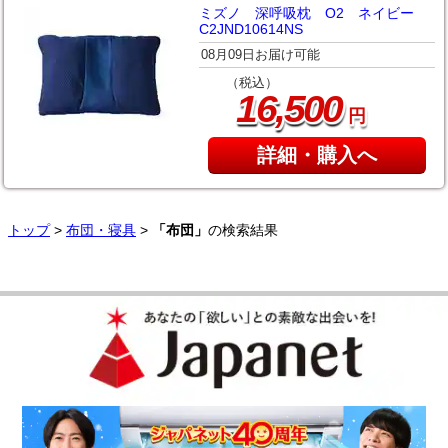
ミズノ 深呼吸枕 O2 ネイビー
C2JND10614NS
08月09日お届け可能
（税込）
,
16
500
円
詳細・購入へ
トップ
>
布団・寝具
>
「布団」
の検索結果