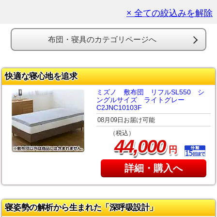
× 全ての絞込みを解除
布団・寝具のカテゴリページへ
快適な寝心地を追求
ミズノ 敷布団 リフルSL550 シ
ングルサイズ ライトグレー
C2JNC10103F
08月09日お届け可能
（税込）
,
44
000
円
詳細・購入へ
寝姿勢の解析から生まれた「深呼吸設計」