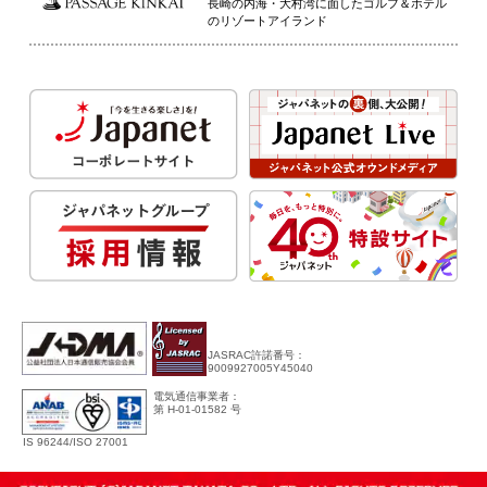
長崎の内海・大村湾に面したゴルフ＆ホテル
のリゾートアイランド
JASRAC許諾番号：
9009927005Y45040
電気通信事業者：
第 H-01-01582 号
IS 96244/ISO 27001