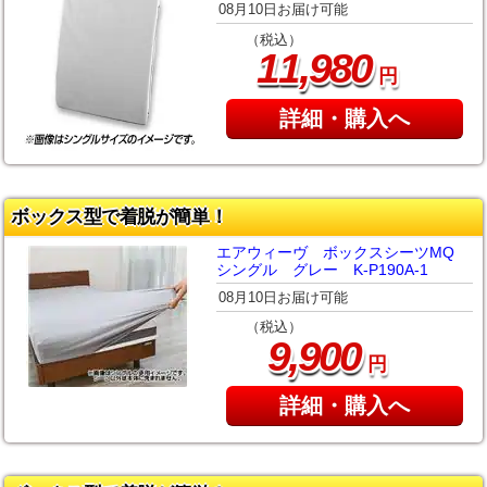
08月10日お届け可能
（税込）
,
11
980
円
詳細・購入へ
ボックス型で着脱が簡単！
エアウィーヴ ボックスシーツMQ
シングル グレー K-P190A-1
08月10日お届け可能
（税込）
,
9
900
円
詳細・購入へ