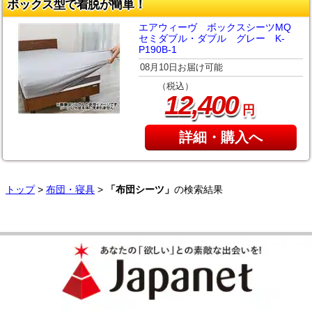
ボックス型で着脱が簡単！
エアウィーヴ ボックスシーツMQ
セミダブル・ダブル グレー K-
P190B-1
08月10日お届け可能
（税込）
,
12
400
円
詳細・購入へ
トップ
>
布団・寝具
>
「布団シーツ」
の検索結果