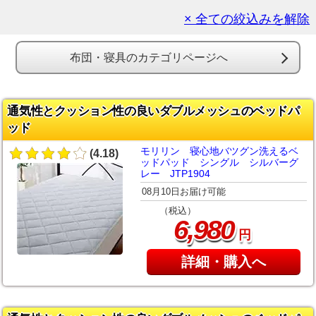
× 全ての絞込みを解除
布団・寝具のカテゴリページへ
通気性とクッション性の良いダブルメッシュのベッドパ
ッド
モリリン 寝心地バツグン洗えるベ
(4.18)
ッドパッド シングル シルバーグ
レー JTP1904
08月10日お届け可能
（税込）
,
6
980
円
詳細・購入へ