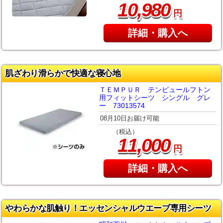
,
10
980
円
詳細・購入へ
肌ざわり滑らかで快適な寝心地
ＴＥＭＰＵＲ テンピュールフトン
用フィットシーツ シングル グレ
ー 73013574
08月10日お届け可能
（税込）
,
11
000
円
詳細・購入へ
やわらかな肌触り！エッセンシャルウエーブ専用シーツ