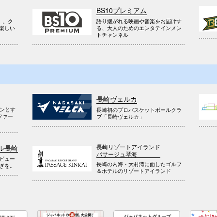
BS10プレミアム
』。ク
語り継がれる映画や音楽をお届けす
楽しい
る、大人のためのエンタテインメン
トチャンネル
長崎ヴェルカ
ウンとす
長崎初のプロバスケットボールクラ
ファー
ブ「長崎ヴェルカ」
長崎リゾートアイランド
ル長崎
パサージュ琴海
ビュー
長崎の内海・大村湾に面したゴルフ
ぎを。
＆ホテルのリゾートアイランド