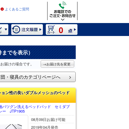
よくあるご質問
0
件までを表示）
のお届けの場合です。
→お届け先を変更
布団・寝具のカテゴリページへ
ション性の良いダブルメッシュのベッド
地バツグン洗えるベッドパッド セミダブ
ー JTP1905
08月09日お届け可能
2019年04月発売