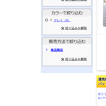
グレイ（3）
絞り込みを解除
単品商品
絞り込みを解除
通気
パッ
モリ
ルバー