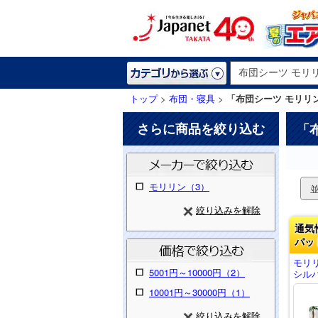
トップ
>
布団・寝具
>
「布団シーツ モリリ
さらに商品を絞り込む
「
モリリン（3）
絞り込みを解除
通気
パッ
モリ
5001円～10000円（2）
シルバ
10001円～30000円（1）
絞り込みを解除