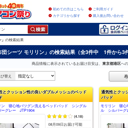
初めての方はこちら
ご利用ガイド
カテゴリから探す
購入後お問い合わせ
ン」
の検索結果
布団シーツ モリリン
」の検索結果（全3件中 1件から3
商品情報に表示されているお届け目安は、
東京都港区
へ
並び替え
性とクッション性の良いダブルメッシュのベッド
通気性とクッ
ド
パッド
リン 寝心地バツグン洗えるベッドパッド シングル
モリリン 寝心
ーグレー JTP1904
ル シルバーグレ
(4.18)
08月09日お届け可能