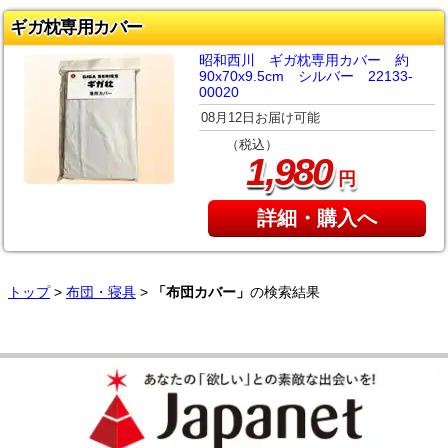
ギガ枕専用カバー
昭和西川 ギガ枕専用カバー 約
90x70x9.5cm シルバー 22133-
00020
08月12日お届け可能
（税込）
,
1
980
円
詳細・購入へ
トップ
>
布団・寝具
>
「布団カバー」
の検索結果