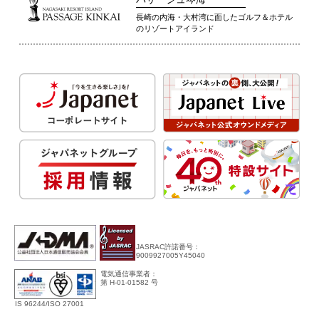
長崎の内海・大村湾に面したゴルフ＆ホテル
のリゾートアイランド
JASRAC許諾番号：
9009927005Y45040
電気通信事業者：
第 H-01-01582 号
IS 96244/ISO 27001