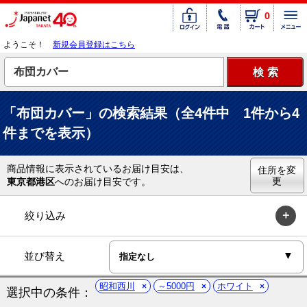
0
ようこそ！
新規会員登録はこちら
「布団カバー」の検索結果（全4件中 1件から4
件までを表示）
商品情報に表示されているお届け目安は、
住所を変
更
東京都港区
へのお届け目安です。
絞り込み
並び替え
昭和西川
～5000円
ホワイト
選択中の条件：