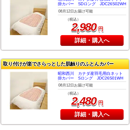
掛カバー SDロング JDC26S02WH
08月12日お届け可能
（税込）
,
2
980
円
詳細・購入へ
取り付けが楽でさらっとした肌触りのふとんカバー
昭和西川 カナダ産羽毛用白ネット
掛カバー Sロング JDC26S01WH
08月12日お届け可能
（税込）
,
2
480
円
詳細・購入へ