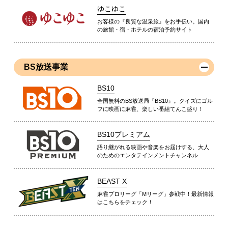
ゆこゆこ
お客様の『良質な温泉旅』をお手伝い。国内
の旅館・宿・ホテルの宿泊予約サイト
BS放送事業
BS10
全国無料のBS放送局『BS10』。クイズにゴル
フに映画に麻雀、楽しい番組てんこ盛り！
BS10プレミアム
語り継がれる映画や音楽をお届けする、大人
のためのエンタテインメントチャンネル
BEAST X
麻雀プロリーグ「Mリーグ」参戦中！最新情報
はこちらをチェック！