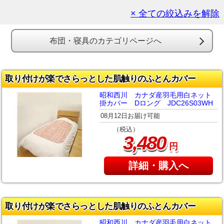
× 全ての絞込みを解除
布団・寝具のカテゴリページへ
取り付けが楽でさらっとした肌触りのふとんカバー
昭和西川 カナダ産羽毛用白ネット
掛カバー Dロング JDC26S03WH
08月12日お届け可能
（税込）
,
3
480
円
詳細・購入へ
取り付けが楽でさらっとした肌触りのふとんカバー
昭和西川 カナダ産羽毛用白ネット