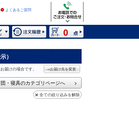
よくあるご質問
0
表示）
のお届けの場合です。
→お届け先を変更
布団・寝具のカテゴリページへ
全ての絞り込みを解除