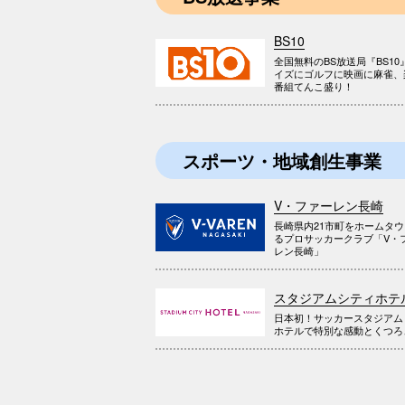
BS10
全国無料のBS放送局『BS10
イズにゴルフに映画に麻雀、
番組てんこ盛り！
スポーツ・地域創生事業
V・ファーレン長崎
長崎県内21市町をホームタ
るプロサッカークラブ「V・
レン長崎」
スタジアムシティホテ
日本初！サッカースタジアム
ホテルで特別な感動とくつろ