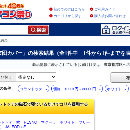
初めての方はこちら
ご利用ガイド
カテゴリから探す
購入後お問い合わせ
索結果
布団カバー
」の検索結果（全1件中 1件から1件までを
商品情報に表示されているお届け目安は、
東京都港区
へ
並び替え
の条件：
コラントッテ
価格 10001円～30000円
ホワイト
ントッテの磁石で寝ているだけでコリを緩和する
ントッテ 枕 RESNO マグーラ ホワイト フリー
 JAJFOD03F