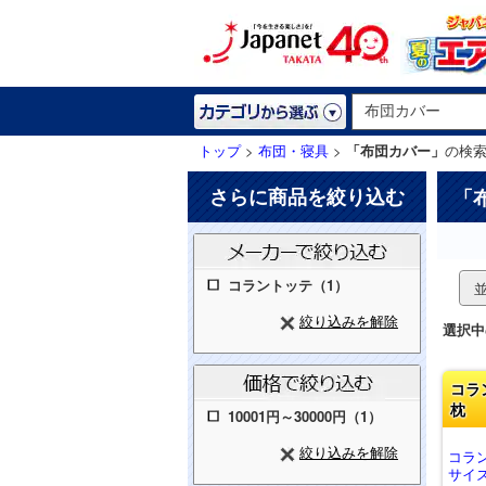
トップ
>
布団・寝具
>
「布団カバー」
の検
さらに商品を絞り込む
「
コラントッテ（1）
絞り込みを解除
選択中
コラ
枕
10001円～30000円（1）
絞り込みを解除
コラ
サイズ