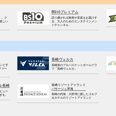
BS10プレミアム
』。ク
語り継がれる映画や音楽をお届けす
楽しい
る、大人のためのエンタテインメン
トチャンネル
長崎ヴェルカ
ウンとす
長崎初のプロバスケットボールクラ
ファー
ブ「長崎ヴェルカ」
長崎リゾートアイランド
ル長崎
パサージュ琴海
ビュー
長崎の内海・大村湾に面したゴルフ
ぎを。
＆ホテルのリゾートアイランド