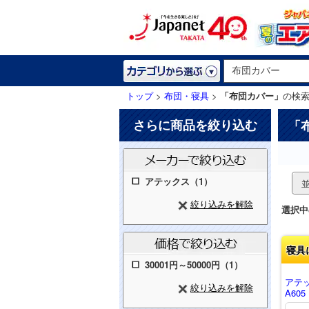
トップ
>
布団・寝具
>
「布団カバー」
の検
さらに商品を絞り込む
「
アテックス（1）
絞り込みを解除
選択中
寝具
30001円～50000円（1）
アテ
絞り込みを解除
A605