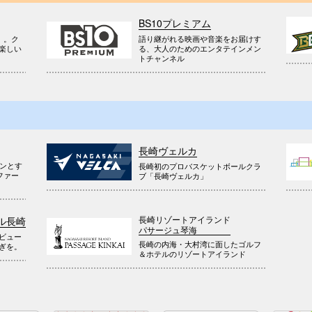
BS10プレミアム
』。ク
語り継がれる映画や音楽をお届けす
楽しい
る、大人のためのエンタテインメン
トチャンネル
長崎ヴェルカ
ウンとす
長崎初のプロバスケットボールクラ
ファー
ブ「長崎ヴェルカ」
長崎リゾートアイランド
ル長崎
パサージュ琴海
ビュー
長崎の内海・大村湾に面したゴルフ
ぎを。
＆ホテルのリゾートアイランド