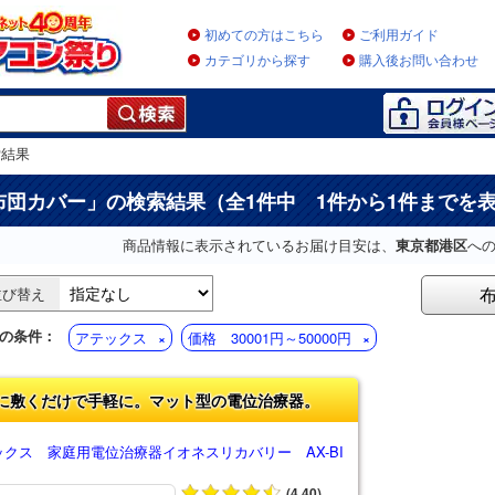
初めての方はこちら
ご利用ガイド
カテゴリから探す
購入後お問い合わせ
索結果
布団カバー
」の検索結果（全1件中 1件から1件までを
商品情報に表示されているお届け目安は、
東京都港区
へ
並び替え
の条件：
アテックス
価格 30001円～50000円
に敷くだけで手軽に。マット型の電位治療器。
ックス 家庭用電位治療器イオネスリカバリー AX-BI
(4.40)