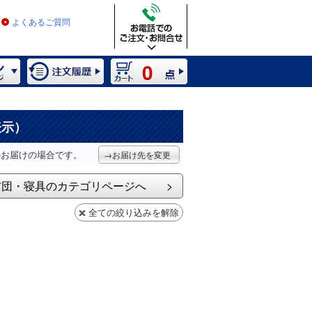
よくあるご質問
0
表示）
のお届けの場合です。
→お届け先を変更
布団・寝具のカテゴリページへ
全ての絞り込みを解除