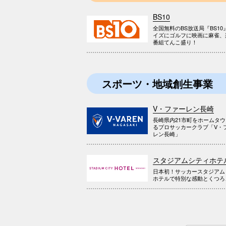
BS10
全国無料のBS放送局『BS10
イズにゴルフに映画に麻雀、
番組てんこ盛り！
スポーツ・地域創生事業
V・ファーレン長崎
長崎県内21市町をホームタ
るプロサッカークラブ「V・
レン長崎」
スタジアムシティホテ
日本初！サッカースタジアム
ホテルで特別な感動とくつろ