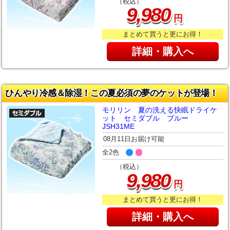
（税込）
,
9
980
円
まとめて買うと更にお得！
詳細・購入へ
ひんやり冷感＆除湿！この夏必須の夢のケットが登場！
モリリン 夏の洗える快眠ドライケ
ット セミダブル ブルー
JSH31ME
08月11日お届け可能
全2色
（税込）
,
9
980
円
まとめて買うと更にお得！
詳細・購入へ