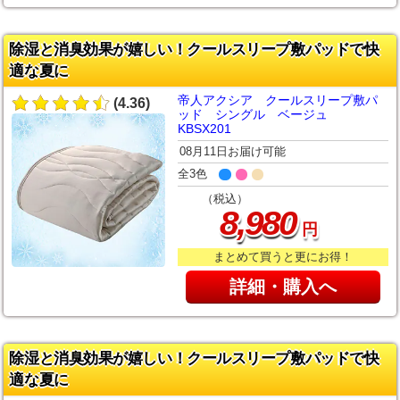
除湿と消臭効果が嬉しい！クールスリープ敷パッドで快
適な夏に
帝人アクシア クールスリープ敷パ
(4.36)
ッド シングル ベージュ
KBSX201
08月11日お届け可能
全3色
（税込）
,
8
980
円
まとめて買うと更にお得！
詳細・購入へ
除湿と消臭効果が嬉しい！クールスリープ敷パッドで快
適な夏に