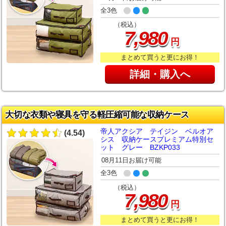
全3色
（税込）
,
7
980
円
まとめて買うと更にお得！
詳細・購入へ
大切な衣類や寝具を守る軽圧縮可能な収納ケース
帝人アクシア テイジン ベルオア
(4.54)
シス 収納ケースプレミアム特別セ
ット グレー BZKP033
08月11日お届け可能
全3色
（税込）
,
7
980
円
まとめて買うと更にお得！