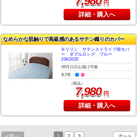
,
7
980
円
詳細・購入へ
なめらかな肌触りで高級感のあるサテン織りのカバー
モリリン サテンストライプ掛カバ
ー ダブルロング ブルー
JSK202E
08月11日お届け可能
全2色
（税込）
,
7
980
円
詳細・購入へ
1
2
3
<前へ
次へ>