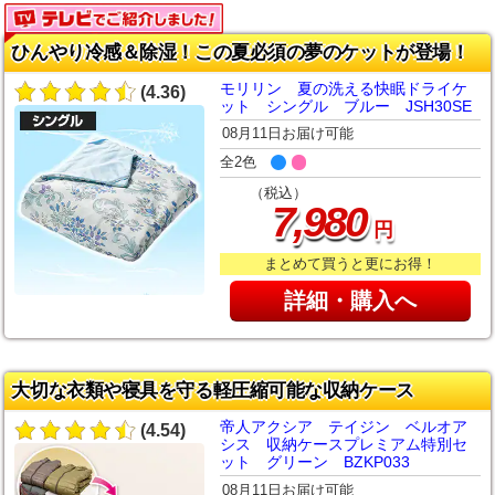
ひんやり冷感＆除湿！この夏必須の夢のケットが登場！
モリリン 夏の洗える快眠ドライケ
(4.36)
ット シングル ブルー JSH30SE
08月11日お届け可能
全2色
（税込）
,
7
980
円
まとめて買うと更にお得！
詳細・購入へ
大切な衣類や寝具を守る軽圧縮可能な収納ケース
帝人アクシア テイジン ベルオア
(4.54)
シス 収納ケースプレミアム特別セ
ット グリーン BZKP033
08月11日お届け可能