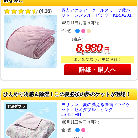
適な夏に
帝人アクシア クールスリープ敷パ
(4.36)
ッド シングル ピンク KBSX201
08月11日お届け可能
全3色
（税込）
,
8
980
円
まとめて買うと更にお得！
詳細・購入へ
ひんやり冷感＆除湿！この夏必須の夢のケットが登場！
モリリン 夏の洗える快眠ドライケ
ット セミダブル ピンク
JSH31MH
08月11日お届け可能
全2色