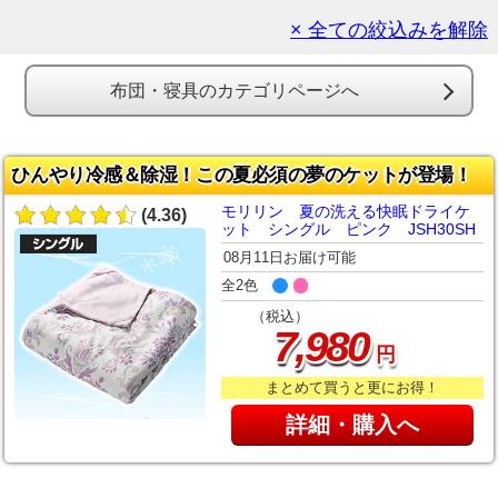
× 全ての絞込みを解除
布団・寝具のカテゴリページへ
ひんやり冷感＆除湿！この夏必須の夢のケットが登場！
モリリン 夏の洗える快眠ドライケ
(4.36)
ット シングル ピンク JSH30SH
08月11日お届け可能
全2色
（税込）
,
7
980
円
まとめて買うと更にお得！
詳細・購入へ