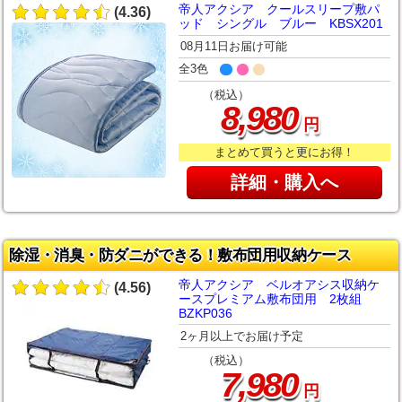
帝人アクシア クールスリープ敷パ
(4.36)
ッド シングル ブルー KBSX201
08月11日お届け可能
全3色
（税込）
,
8
980
円
まとめて買うと更にお得！
詳細・購入へ
除湿・消臭・防ダニができる！敷布団用収納ケース
帝人アクシア ベルオアシス収納ケ
(4.56)
ースプレミアム敷布団用 2枚組
BZKP036
2ヶ月以上でお届け予定
（税込）
,
7
980
円