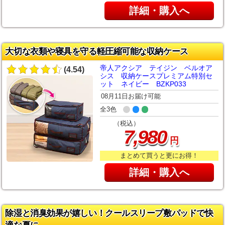
詳細・購入へ
大切な衣類や寝具を守る軽圧縮可能な収納ケース
帝人アクシア テイジン ベルオア
(4.54)
シス 収納ケースプレミアム特別セ
ット ネイビー BZKP033
08月11日お届け可能
全3色
（税込）
,
7
980
円
まとめて買うと更にお得！
詳細・購入へ
除湿と消臭効果が嬉しい！クールスリープ敷パッドで快