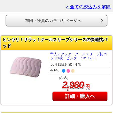
× 全ての絞込みを解除
布団・寝具のカテゴリページへ
ヒンヤリ！サラッ！クールスリープシリーズの快適枕パ
ッド
帝人アクシア クールスリープ枕パ
ッド1枚 ピンク KBSX205
08月11日お届け可能
全3色
（税込）
,
2
980
円
詳細・購入へ