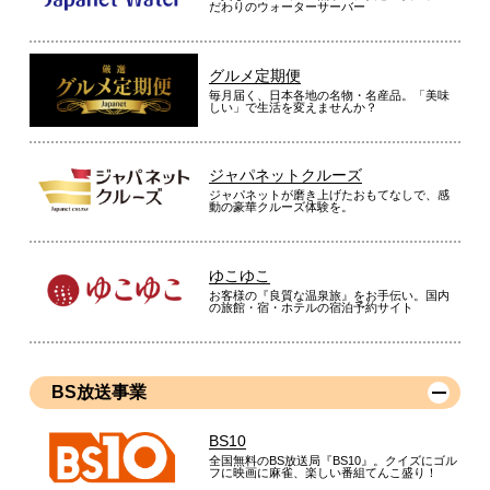
だわりのウォーターサーバー
グルメ定期便
毎月届く、日本各地の名物・名産品。「美味
しい」で生活を変えませんか？
ジャパネットクルーズ
ジャパネットが磨き上げたおもてなしで、感
動の豪華クルーズ体験を。
ゆこゆこ
お客様の『良質な温泉旅』をお手伝い。国内
の旅館・宿・ホテルの宿泊予約サイト
BS放送事業
BS10
全国無料のBS放送局『BS10』。クイズにゴル
フに映画に麻雀、楽しい番組てんこ盛り！