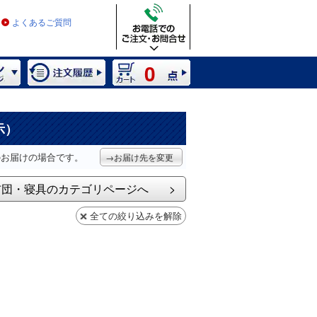
よくあるご質問
0
示）
のお届けの場合です。
→お届け先を変更
布団・寝具のカテゴリページへ
全ての絞り込みを解除