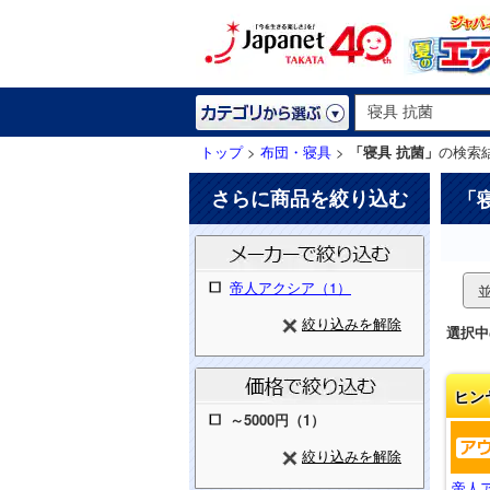
トップ
>
布団・寝具
>
「寝具 抗菌」
の検索
さらに商品を絞り込む
「
帝人アクシア（1）
絞り込みを解除
選択中
ヒン
～5000円（1）
絞り込みを解除
帝人