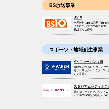
BS放送事業
BS10
全国無料のBS放送局『BS10
イズにゴルフに映画に麻雀、
番組てんこ盛り！
スポーツ・地域創生事業
V・ファーレン長崎
長崎県内21市町をホームタ
るプロサッカークラブ「V・
レン長崎」
スタジアムシティホテ
日本初！サッカースタジアム
ホテルで特別な感動とくつろ