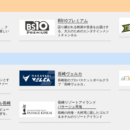
BS10プレミアム
』。ク
語り継がれる映画や音楽をお届けす
楽しい
る、大人のためのエンタテインメン
トチャンネル
長崎ヴェルカ
ウンとす
長崎初のプロバスケットボールクラ
ファー
ブ「長崎ヴェルカ」
長崎リゾートアイランド
ル長崎
パサージュ琴海
ビュー
長崎の内海・大村湾に面したゴルフ
ぎを。
＆ホテルのリゾートアイランド