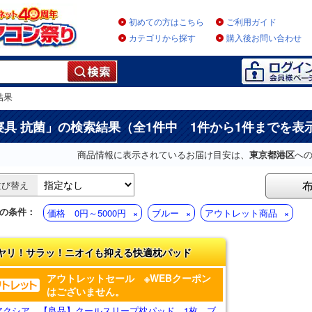
初めての方はこちら
ご利用ガイド
カテゴリから探す
購入後お問い合わせ
結果
寝具 抗菌
」の検索結果（全1件中 1件から1件までを表
商品情報に表示されているお届け目安は、
東京都港区
へ
並び替え
の条件：
価格 0円～5000円
ブルー
アウトレット商品
ヤリ！サラッ！ニオイも抑える快適枕パッド
アウトレットセール ※WEBクーポン
はございません。
アクシア 【良品】クールスリープ枕パッド 1枚 ブ