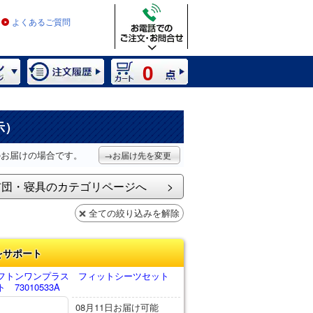
よくあるご質問
0
示）
のお届けの場合です。
→お届け先を変更
布団・寝具のカテゴリページへ
全ての絞り込みを解除
をサポート
フトンワンプラス フィットシーツセット
73010533A
08月11日お届け可能