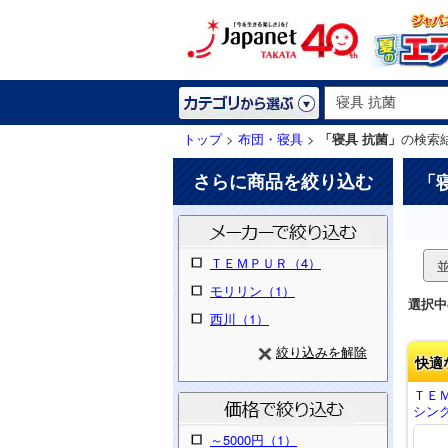
トップ
>
布団・寝具
>
「寝具 抗菌」
の検索
さらに商品を絞り込む
「
ＴＥＭＰＵＲ（4）
モリリン（1）
選択中
西川（1）
絞り込みを解除
快適
ＴＥ
シング
～5000円（1）