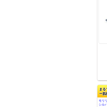
まる
ー肌
モリ
シルバ