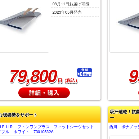
08月11日お届け可能
2023年05月発売
79,800
9
円（税込）
吸汗速乾！抗
な寝姿勢をサポート
ー
ＭＰＵＲ フトンワンプラス フィットシーツセット
西川 ボナノッ
ブル ホワイト 73010532A