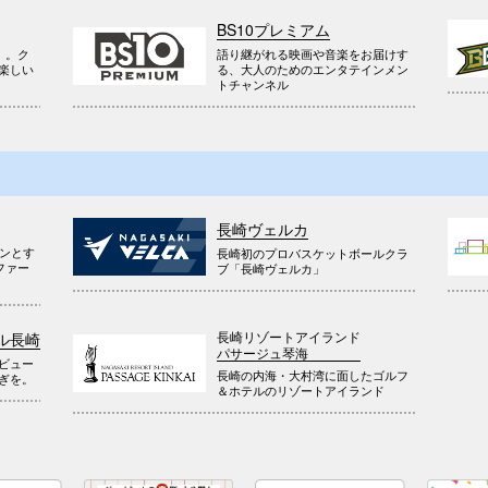
BS10プレミアム
』。ク
語り継がれる映画や音楽をお届けす
楽しい
る、大人のためのエンタテインメン
トチャンネル
長崎ヴェルカ
ウンとす
長崎初のプロバスケットボールクラ
ファー
ブ「長崎ヴェルカ」
長崎リゾートアイランド
ル長崎
パサージュ琴海
ビュー
長崎の内海・大村湾に面したゴルフ
ぎを。
＆ホテルのリゾートアイランド