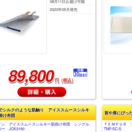
08月11日お届け可能
2023年05月発売
89,800
円（税込）
でシルクのような肌触り アイススムースシルキ
首や肩にぴっ
掛け布団
リン アイススムースシルキー肌掛け布団 シングル
ＴＥＭＰＵＲ 
ー JCK3150
TNP-SC-S