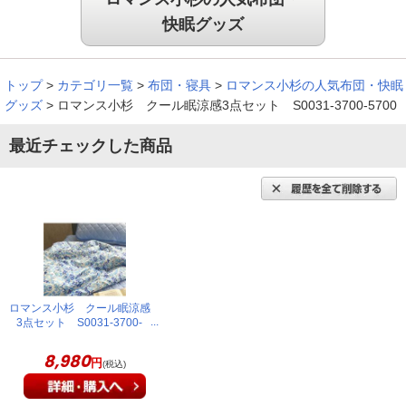
快眠グッズ
暑がりなので、接触冷感の寝具が欲しくて購入しました。宣伝
文句のとおり、ヒンヤリ涼しく寝ることができました。
（
兵庫県
50代
K.K様
）
トップ
>
カテゴリ一覧
>
布団・寝具
>
ロマンス小杉の人気布団・快眠
グッズ
>
ロマンス小杉 クール眠涼感3点セット S0031-3700-5700
気に入りしました！
最近チェックした商品
お客様用に、と思い、２セット購入しました！手に取った時の
ひんやり感、肌触り、デザインも気に入りしました！
（
熊本県
60代
T.M様
）
大変気に入ってます！
ロマンス小杉 クール眠涼感
3点セット S0031-3700-
5700
8,980
去年は大変暑くて寝苦しさを感じたので、今回この商品を購入
円
(税込)
しました。ひんやりして大変気に入ってます。この夏はこの商
品でゆっくり寝て暮らしてみます。