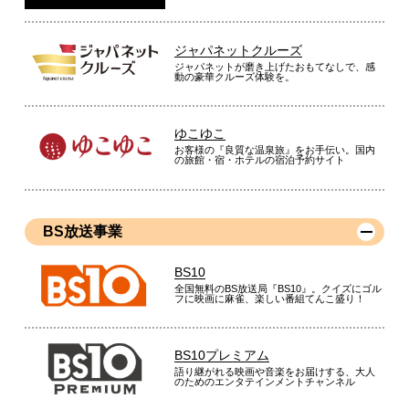
ジャパネットクルーズ
ジャパネットが磨き上げたおもてなしで、感
動の豪華クルーズ体験を。
ゆこゆこ
お客様の『良質な温泉旅』をお手伝い。国内
の旅館・宿・ホテルの宿泊予約サイト
BS放送事業
BS10
全国無料のBS放送局『BS10』。クイズにゴル
フに映画に麻雀、楽しい番組てんこ盛り！
BS10プレミアム
語り継がれる映画や音楽をお届けする、大人
のためのエンタテインメントチャンネル