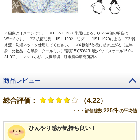
※画像はイメージです。
※1 JIS L 1927 準用による。Q-MAX値の単位は
W/cm²です。
※2 抗菌防臭：JIS L 1902、防ダニ：JIS L 1920による
※3 弱
水流・洗濯ネットを使用してください。
※4 接触5秒後に起き上がる（左半
身：比較品、右半身：クールミン）環境15℃50%RH敷パッドスケール15.0～
31.0℃、ロマンス小杉 人間環境・睡眠科学研究所調べ
商品レビュー
総合評価：
（4.22）
225件
・・・評価総数
の平均値
ひんやり感が気持ち良い！