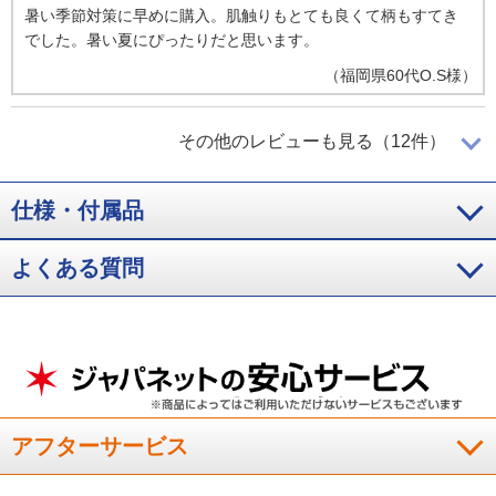
暑い季節対策に早めに購入。肌触りもとても良くて柄もすてき
でした。暑い夏にぴったりだと思います。
（
福岡県
60代
O.S様
）
すくに乾くので助かります！
その他のレビューも見る（12件）
仕様・付属品
お客様用に購入しました。触った感じはヒンヤリとしてます。
丸洗いが出来、すくに乾くので助かります。
よくある質問
（
愛媛県
60代
I.K様
）
全てに満足！
予想以上の清涼感。睡眠を邪魔しない軽量感。全てに満足！
アフターサービス
（
東京都
60代
I.T様
）