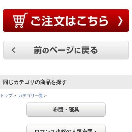
必需品！
ひんやり感は心地よく、暑い時期が前倒しになっている近年必
需品です。デザインも涼しげで、また抗菌防臭防ダニ性能も備
えているとのことなので安心感があります。
（
埼玉県
60代
H.H様
）
適度なひんやり感
同じカテゴリの商品を探す
暑い夏に備えて購入を決めました。実際に使用してみると適度
なひんやり感と肌触りの良さでとても気持ち良く寝ることがで
トップ
>
カテゴリ一覧
>
きました。
（
広島県
60代
H.K様
）
布団・寝具
ヒンヤリ涼しい！
ロマンス小杉の人気布団・