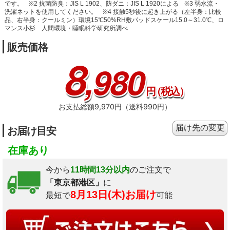
です。
※2 抗菌防臭：JIS L 1902、防ダニ：JIS L 1920による
※3 弱水流・
洗濯ネットを使用してください。
※4 接触5秒後に起き上がる（左半身：比較
品、右半身：クールミン）環境15℃50%RH敷パッドスケール15.0～31.0℃、ロ
マンス小杉 人間環境・睡眠科学研究所調べ
販売価格
8
,980
円
（税込）
お支払総額9,970円（送料990円）
届け先の変更
お届け目安
在庫あり
今から
11時間13分以内
のご注文で
「東京都港区」
に
8月13日(木)お届け
最短で
可能