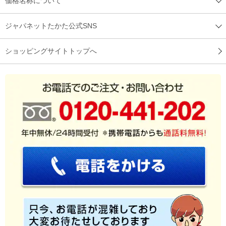
価格名称について
ロマンス小杉さんの商品でデザインも素敵でした！とても肌触
ジャパネットたかた公式SNS
りがよく涼やかで快適でした。洗濯しても快適さは変わりませ
んでした！
ショッピングサイトトップへ
（
千葉県
70代
T.S様
）
※
「お客様の声」は実際にご購入されたお客様からのご意見を掲載しておりま
す。
※
商品により、同一シリーズをご購入された方の声を含みます。