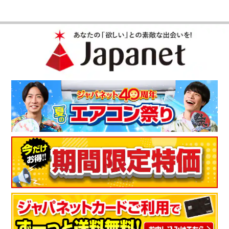
（
兵庫県
60代
N.T様
）
これからの季節にピッタリ！
介護施設に入居している暑がりの母へプレゼントとして購入。
使用前、洗濯したときからヒンヤリ感を感じました。これから
の季節にピッタリ！なにより三点セット、頭、身体の両面から
冷やせるのは良いと思います！
（
長崎県
60代
N.M様
）
夏場も快適に使用できると思います！
今年の夏も暑くなりそうなので電気代節約のため購入しまし
た。肌触りもよく、夏場も快適に使用できると思います。
（
三重県
50代
U.E様
）