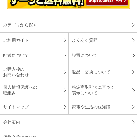
とても気にいりました！
カテゴリから探す
夏用の寝具が欲しかったので購入しました。接触冷感の製品は
初めてでしたが、大変心地良くまた色もブル－系で涼しげでと
ご利用ガイド
よくある質問
ても気にいりました。
配送について
設置について
（
埼玉県
60代
I.K様
）
ご購入後の
孫が泊まりに来るので購入！
返品・交換について
お問い合わせ
個人情報保護への
特定商取引法に基づく
取組み
表示について
夏休みに孫が泊まりに来るので購入しました。孫に聞いたら冷
たくて気持ちが良いとのことでした！
サイトマップ
家電や生活の豆知識
（
兵庫県
70代
Y.F様
）
会社案内
デザインも素敵！