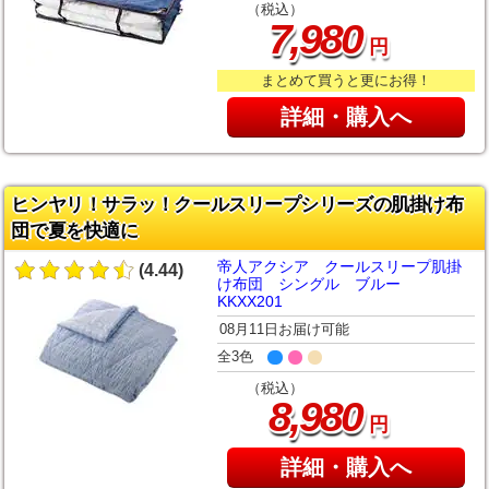
（税込）
,
7
980
円
まとめて買うと更にお得！
詳細・購入へ
ヒンヤリ！サラッ！クールスリープシリーズの肌掛け布
団で夏を快適に
帝人アクシア クールスリープ肌掛
(4.44)
け布団 シングル ブルー
KKXX201
08月11日お届け可能
全3色
（税込）
,
8
980
円
詳細・購入へ