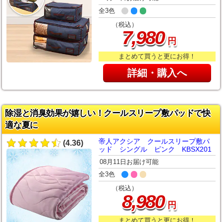
全3色
（税込）
,
7
980
円
まとめて買うと更にお得！
詳細・購入へ
除湿と消臭効果が嬉しい！クールスリープ敷パッドで快
適な夏に
帝人アクシア クールスリープ敷パ
(4.36)
ッド シングル ピンク KBSX201
08月11日お届け可能
全3色
（税込）
,
8
980
円
まとめて買うと更にお得！