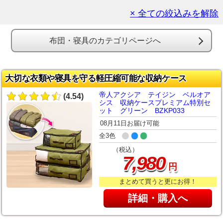
× 全ての絞込みを解除
布団・寝具のカテゴリページへ
大切な衣類や寝具を守る軽圧縮可能な収納ケース
帝人アクシア テイジン ベルオア
(4.54)
シス 収納ケースプレミアム特別セ
ット グリーン BZKP033
08月11日お届け可能
全3色
（税込）
,
7
980
円
まとめて買うと更にお得！
詳細・購入へ