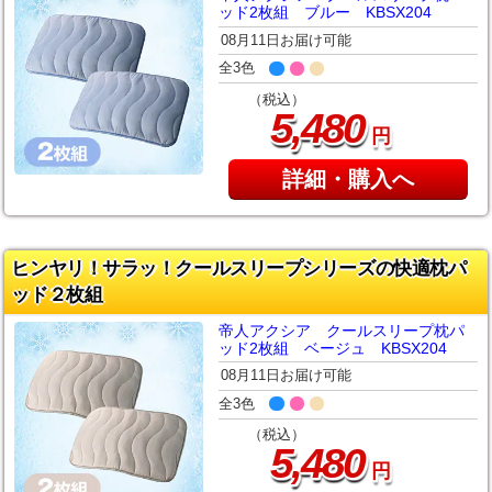
ッド2枚組 ブルー KBSX204
08月11日お届け可能
全3色
（税込）
,
5
480
円
詳細・購入へ
ヒンヤリ！サラッ！クールスリープシリーズの快適枕パ
ッド２枚組
帝人アクシア クールスリープ枕パ
ッド2枚組 ベージュ KBSX204
08月11日お届け可能
全3色
（税込）
,
5
480
円