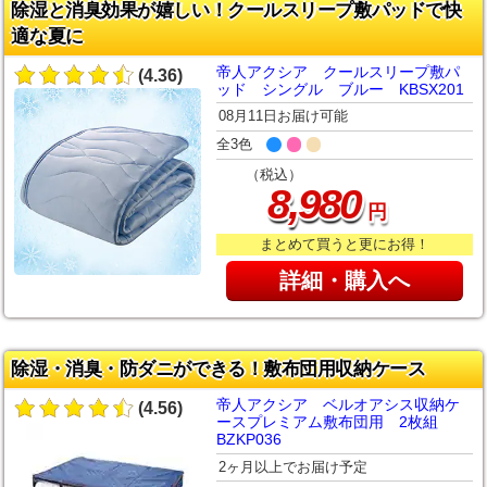
除湿と消臭効果が嬉しい！クールスリープ敷パッドで快
適な夏に
帝人アクシア クールスリープ敷パ
(4.36)
ッド シングル ブルー KBSX201
08月11日お届け可能
全3色
（税込）
,
8
980
円
まとめて買うと更にお得！
詳細・購入へ
除湿・消臭・防ダニができる！敷布団用収納ケース
帝人アクシア ベルオアシス収納ケ
(4.56)
ースプレミアム敷布団用 2枚組
BZKP036
2ヶ月以上でお届け予定