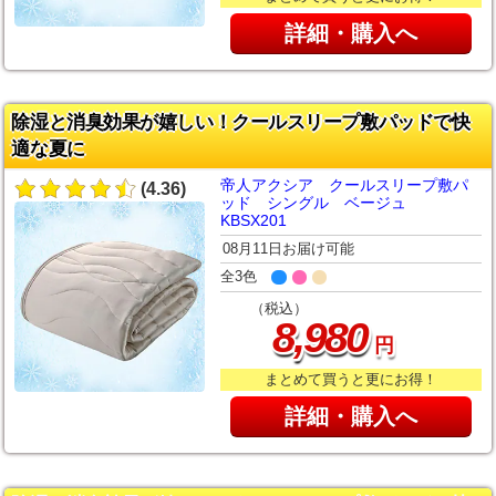
詳細・購入へ
除湿と消臭効果が嬉しい！クールスリープ敷パッドで快
適な夏に
帝人アクシア クールスリープ敷パ
(4.36)
ッド シングル ベージュ
KBSX201
08月11日お届け可能
全3色
（税込）
,
8
980
円
まとめて買うと更にお得！
詳細・購入へ