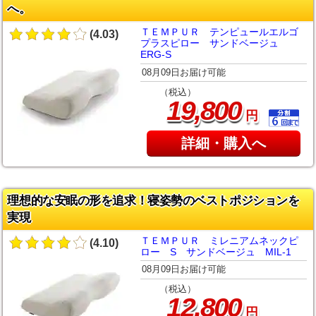
へ。
ＴＥＭＰＵＲ テンピュールエルゴ
(4.03)
プラスピロー サンドベージュ
ERG-S
08月09日お届け可能
（税込）
,
19
800
円
詳細・購入へ
理想的な安眠の形を追求！寝姿勢のベストポジションを
実現
ＴＥＭＰＵＲ ミレニアムネックピ
(4.10)
ロー S サンドベージュ MIL-1
08月09日お届け可能
（税込）
,
12
800
円