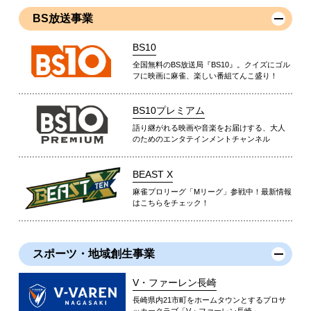
BS放送事業
BS10
全国無料のBS放送局『BS10』。クイズにゴル
フに映画に麻雀、楽しい番組てんこ盛り！
BS10プレミアム
語り継がれる映画や音楽をお届けする、大人
のためのエンタテインメントチャンネル
BEAST X
麻雀プロリーグ「Mリーグ」参戦中！最新情報
はこちらをチェック！
スポーツ・地域創生事業
V・ファーレン長崎
長崎県内21市町をホームタウンとするプロサ
ッカークラブ「V・ファーレン長崎」