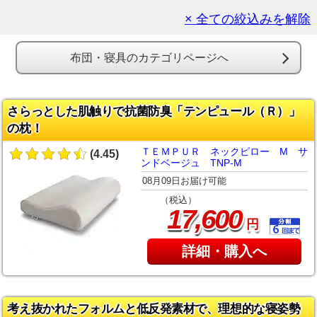
× 全ての絞込みを解除
布団・寝具のカテゴリページへ
さらっとした肌触りで抗菌防臭「テンピュール（Ｒ）」
の枕！
ＴＥＭＰＵＲ ネックピロー M サ
(4.45)
ンドベージュ TNP-M
08月09日お届け可能
（税込）
,
17
600
円
詳細・購入へ
考え抜かれたフォルムと低反発素材で、理想的な寝姿勢