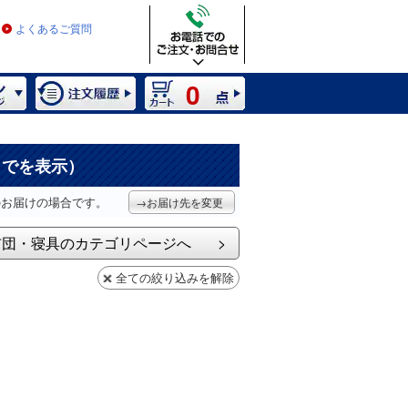
よくあるご質問
0
までを表示）
のお届けの場合です。
→お届け先を変更
布団・寝具のカテゴリページへ
全ての絞り込みを解除