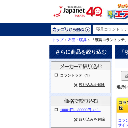
トップ
>
布団・寝具
>
「寝具コラントッテ
さらに商品を絞り込む
「
コラントッテ（1）
絞り込みを解除
選択中
コラ
枕
10001円～30000円（1）
絞り込みを解除
コラ
サイズ