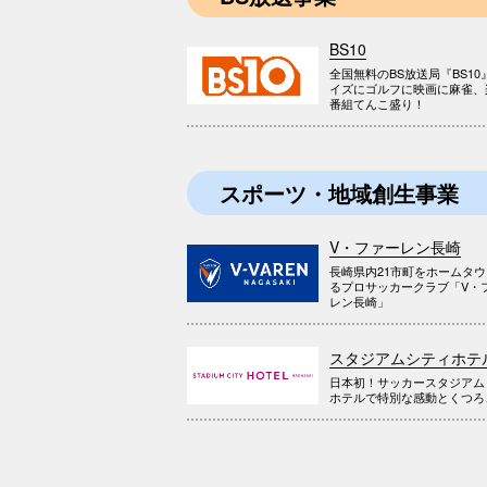
BS10
全国無料のBS放送局『BS10
イズにゴルフに映画に麻雀、
番組てんこ盛り！
スポーツ・地域創生事業
V・ファーレン長崎
長崎県内21市町をホームタ
るプロサッカークラブ「V・
レン長崎」
スタジアムシティホテ
日本初！サッカースタジアム
ホテルで特別な感動とくつろ