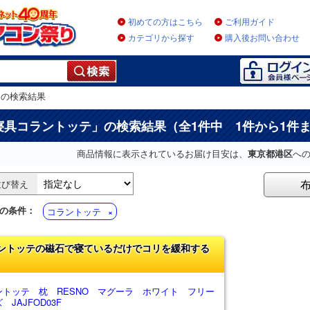
初めての方はこちら
ご利用ガイド
カテゴリから探す
購入後お問い合わせ
」
の検索結果
寝具コラントッテ
」の検索結果（全1件中 1件から1件
商品情報に表示されているお届け目安は、
東京都港区
へ
並び替え
の条件：
コラントッテ
ントッテの磁石で寝ているだけでコリを緩和する
ントッテ 枕 RESNO マグーラ ホワイト フリー
 JAJFOD03F