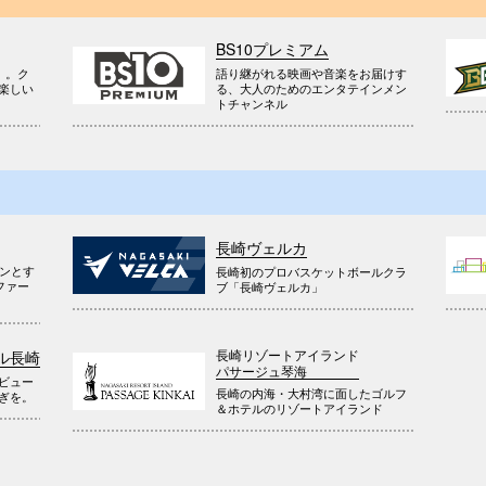
BS10プレミアム
』。ク
語り継がれる映画や音楽をお届けす
楽しい
る、大人のためのエンタテインメン
トチャンネル
長崎ヴェルカ
ウンとす
長崎初のプロバスケットボールクラ
ファー
ブ「長崎ヴェルカ」
長崎リゾートアイランド
ル長崎
パサージュ琴海
ビュー
長崎の内海・大村湾に面したゴルフ
ぎを。
＆ホテルのリゾートアイランド