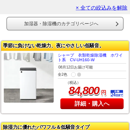
× 全ての絞込みを解除
加湿器・除湿機のカテゴリページへ
季節に負けない乾燥力、夜にやさしい低騒音。
シャープ 衣類乾燥除湿機 ホワイ
ト系 CV-UH160-W
08月12日お届け可能
全2色
（税込）
,
84
800
円
詳細・購入へ
除湿力に優れたパワフル＆低騒音タイプ