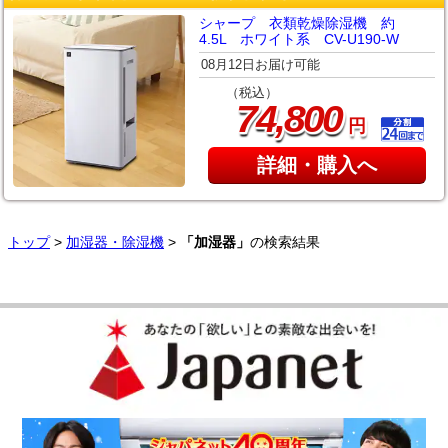
シャープ 衣類乾燥除湿機 約
4.5L ホワイト系 CV-U190-W
08月12日お届け可能
（税込）
,
74
800
円
詳細・購入へ
トップ
>
加湿器・除湿機
>
「加湿器」
の検索結果