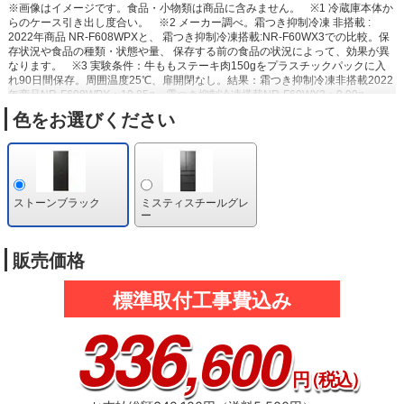
※画像はイメージです。食品・小物類は商品に含みません。
※1 冷蔵庫本体か
らのケース引き出し度合い。
※2 メーカー調べ。霜つき抑制冷凍 非搭載 :
2022年商品 NR-F608WPXと、 霜つき抑制冷凍搭載:NR-F60WX3での比較。保
存状況や食品の種類・状態や量、 保存する前の食品の状況によって、効果が異
なります。
※3 実験条件：牛ももステーキ肉150gをプラスチックパックに入
れ90日間保存。周囲温度25℃、扉開閉なし。結果：霜つき抑制冷凍非搭載2022
年商品NR-F608WPX：10.85g、霜つき抑制冷凍搭載NR-F60WX3：0.99g。
※4 実験条件：牛ももステーキ肉150gをプラスチックパックに入れ14日間保
色をお選びください
存。周囲温度25℃、扉開閉なし。結果：霜つき抑制運転なし2022年商品NR-
F608WPX：2.45g、霜つき抑制運転ありNR-F60WX3：1.68g。冷凍室下段で保
存比較。
※5 魚や肉類などがサクッと切れます。食品の種類や量、冷却時間な
どにより効果は異なります。
※6 ボトルコーナーは含まない。ボトルコーナー
に保存した野菜の乾燥が気になる場合はラップや袋に入れて保存すること。
ストーンブラック
ミスティスチールグレ
ー
販売価格
標準取付工事費込み
336
,600
円
（税込）