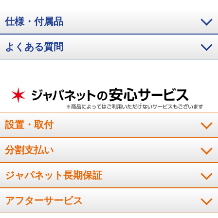
0.99g。
※4 実験条件：牛ももステーキ肉150gをプラスチックパックに入れ
14日間保存。周囲温度25℃、扉開閉なし。結果：霜つき抑制運転なし2022年
仕様・付属品
商品NR-F608WPX：2.45g、霜つき抑制運転ありNR-F60WX3：1.68g。冷凍
室下段で保存比較。
※5 魚や肉類などがサクッと切れます。食品の種類や
よくある質問
量、冷却時間などにより効果は異なります。
※6 ボトルコーナーは含まな
い。ボトルコーナーに保存した野菜の乾燥が気になる場合はラップや袋に入
れて保存すること。
設置・取付
分割支払い
ジャパネット長期保証
アフターサービス