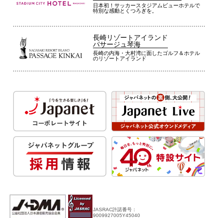
日本初！サッカースタジアムビューホテルで
特別な感動とくつろぎを。
長崎リゾートアイランド
パサージュ琴海
長崎の内海・大村湾に面したゴルフ＆ホテル
のリゾートアイランド
JASRAC許諾番号：
9009927005Y45040