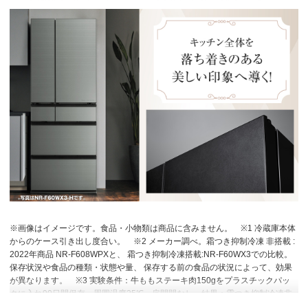
※画像はイメージです。食品・小物類は商品に含みません。
※1 冷蔵庫本体
からのケース引き出し度合い。
※2 メーカー調べ。霜つき抑制冷凍 非搭載 :
2022年商品 NR-F608WPXと、 霜つき抑制冷凍搭載:NR-F60WX3での比較。
保存状況や食品の種類・状態や量、 保存する前の食品の状況によって、効果
が異なります。
※3 実験条件：牛ももステーキ肉150gをプラスチックパッ
クに入れ90日間保存。周囲温度25℃、扉開閉なし。結果：霜つき抑制冷凍非
搭載2022年商品NR-F608WPX：10.85g、霜つき抑制冷凍搭載NR-F60WX3：