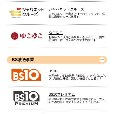
ジャパネットクルーズ
ジャパネットが磨き上げたおもてなしで、感
動の豪華クルーズ体験を。
ゆこゆこ
お客様の『良質な温泉旅』をお手伝い。国内
の旅館・宿・ホテルの宿泊予約サイト
BS放送事業
BS10
全国無料のBS放送局『BS10』。クイズにゴル
フに映画に麻雀、楽しい番組てんこ盛り！
BS10プレミアム
語り継がれる映画や音楽をお届けする、大人
のためのエンタテインメントチャンネル