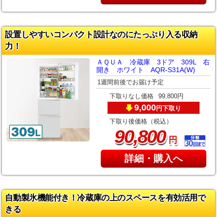
設置しやすいコンパクト設計なのにたっぷり入る収納
力！
ＡＱＵＡ 冷蔵庫 3ドア 309L 右
開き ホワイト AQR-S31A(W)
1週間前後でお届け予定
下取りなし価格
99,800円
9,000
下取り
円
下取り後価格（税込）
,
90
800
円
詳細・購入へ
自動製氷機能付き！冷蔵庫の上のスペースを有効活用で
きる