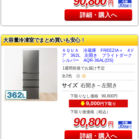
,
90
800
円
詳細・購入へ
大容量冷凍室でまとめ買いも安心！
ＡＱＵＡ 冷蔵庫 FREEZIA＋ 4ド
ア 362L 左開き ブライトダーク
シルバー AQR-36AL(DS)
1週間前後でお届け予定
全2色
サイズ
右開き～左開き
下取りなし価格
99,800円
9,000
下取り
円
下取り後価格（税込）
,
90
800
円
詳細・購入へ