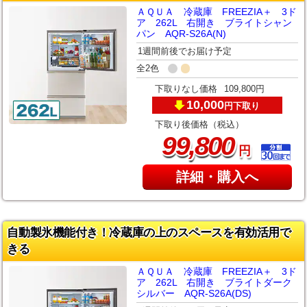
ＡＱＵＡ 冷蔵庫 FREEZIA＋ 3ド
ア 262L 右開き ブライトシャン
パン AQR-S26A(N)
1週間前後でお届け予定
全2色
下取りなし価格
109,800円
10,000
下取り
円
下取り後価格（税込）
,
99
800
円
詳細・購入へ
自動製氷機能付き！冷蔵庫の上のスペースを有効活用で
きる
ＡＱＵＡ 冷蔵庫 FREEZIA＋ 3ド
ア 262L 右開き ブライトダーク
シルバー AQR-S26A(DS)