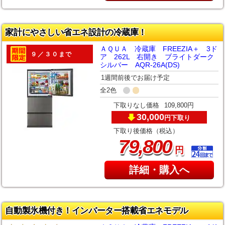
家計にやさしい省エネ設計の冷蔵庫！
ＡＱＵＡ 冷蔵庫 FREEZIA＋ 3ド
９／３０まで
ア 262L 右開き ブライトダーク
シルバー AQR-26A(DS)
1週間前後でお届け予定
全2色
下取りなし価格
109,800円
30,000
下取り
円
下取り後価格（税込）
,
79
800
円
詳細・購入へ
自動製氷機付き！インバーター搭載省エネモデル