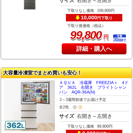
サイズ
右開き～左開き
下取りなし価格
109,800円
10,000
下取り
円
下取り後価格（税込）
,
99
800
円
詳細・購入へ
大容量冷凍室でまとめ買いも安心！
ＡＱＵＡ 冷蔵庫 FREEZIA＋ 4ド
ア 362L 右開き ブライトシャン
パン AQR-36A(N)
2～3週間前後でお届け予定
全2色
サイズ
右開き～左開き
下取りなし価格
99,800円