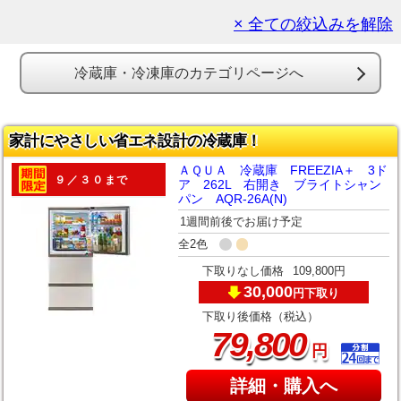
× 全ての絞込みを解除
冷蔵庫・冷凍庫のカテゴリページへ
家計にやさしい省エネ設計の冷蔵庫！
ＡＱＵＡ 冷蔵庫 FREEZIA＋ 3ド
９／３０まで
ア 262L 右開き ブライトシャン
パン AQR-26A(N)
1週間前後でお届け予定
全2色
下取りなし価格
109,800円
30,000
下取り
円
下取り後価格（税込）
,
79
800
円
詳細・購入へ