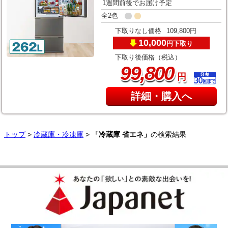
1週間前後でお届け予定
全2色
下取りなし価格
109,800円
10,000
下取り
円
下取り後価格（税込）
,
99
800
円
詳細・購入へ
トップ
>
冷蔵庫・冷凍庫
>
「冷蔵庫 省エネ」
の検索結果