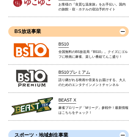
お客様の『良質な温泉旅』をお手伝い。国内
の旅館・宿・ホテルの宿泊予約サイト
BS放送事業
BS10
全国無料のBS放送局『BS10』。クイズにゴル
フに映画に麻雀、楽しい番組てんこ盛り！
BS10プレミアム
語り継がれる映画や音楽をお届けする、大人
のためのエンタテインメントチャンネル
BEAST X
麻雀プロリーグ「Mリーグ」参戦中！最新情報
はこちらをチェック！
スポーツ・地域創生事業