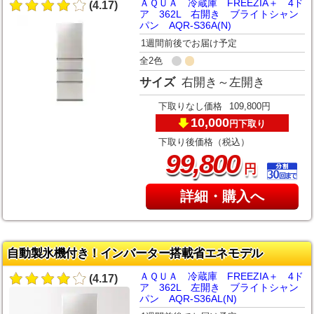
ＡＱＵＡ 冷蔵庫 FREEZIA＋ 4ド
(4.17)
ア 362L 右開き ブライトシャン
パン AQR-S36A(N)
1週間前後でお届け予定
全2色
サイズ
右開き～左開き
下取りなし価格
109,800円
10,000
下取り
円
下取り後価格（税込）
,
99
800
円
詳細・購入へ
自動製氷機付き！インバーター搭載省エネモデル
ＡＱＵＡ 冷蔵庫 FREEZIA＋ 4ド
(4.17)
ア 362L 左開き ブライトシャン
パン AQR-S36AL(N)