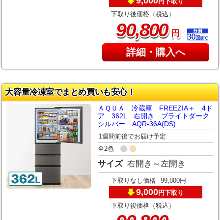
9,000
下取り
円
下取り後価格（税込）
,
90
800
円
詳細・購入へ
大容量冷凍室でまとめ買いも安心！
ＡＱＵＡ 冷蔵庫 FREEZIA＋ 4ド
ア 362L 右開き ブライトダーク
シルバー AQR-36A(DS)
1週間前後でお届け予定
全2色
サイズ
右開き～左開き
下取りなし価格
99,800円
9,000
下取り
円
下取り後価格（税込）