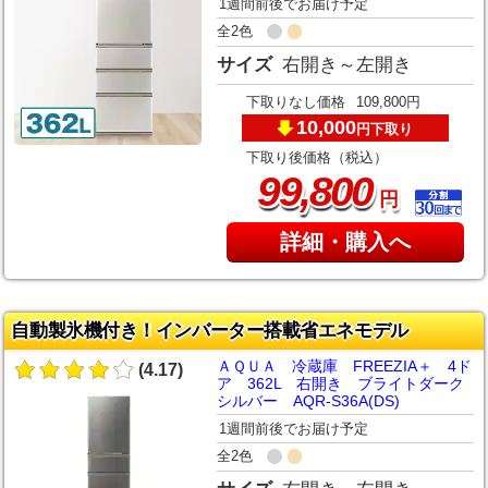
1週間前後でお届け予定
全2色
サイズ
右開き～左開き
下取りなし価格
109,800円
10,000
下取り
円
下取り後価格（税込）
,
99
800
円
詳細・購入へ
自動製氷機付き！インバーター搭載省エネモデル
ＡＱＵＡ 冷蔵庫 FREEZIA＋ 4ド
(4.17)
ア 362L 右開き ブライトダーク
シルバー AQR-S36A(DS)
1週間前後でお届け予定
全2色