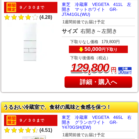
東芝 冷蔵庫 VEGETA 411L 左
９／３０まで
開き マットホワイト GR-
JTA41GL(WU)
(4.28)
1週間前後でお届け予定
サイズ
右開き～左開き
下取りなし価格
179,800円
50,000
下取り
円
下取り後価格（税込）
,
129
800
円
詳細・購入へ
うるおい冷蔵室で、食材の風味と食感を保つ！
東芝 冷蔵庫 VEGETA 465L 右
９／３０まで
開き グランホワイト GR-
Y470GSH(EW)
(4.51)
1週間前後でお届け予定