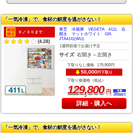
「一気冷凍」で、食材の鮮度を逃がさない！
東芝 冷蔵庫 VEGETA 411L 右
９／３０まで
開き マットホワイト GR-
JTA41G(WU)
(4.28)
1週間前後でお届け予定
サイズ
右開き～左開き
下取りなし価格
179,800円
50,000
下取り
円
下取り後価格（税込）
,
129
800
円
詳細・購入へ
「一気冷凍」で、食材の鮮度を逃がさない！