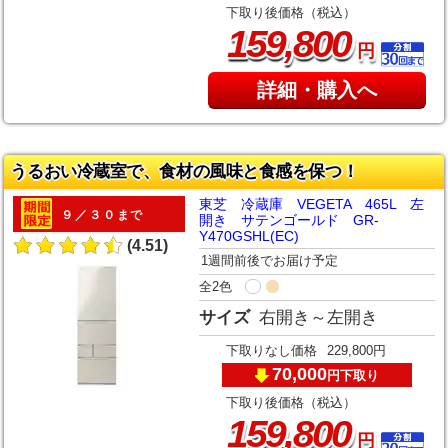
下取り後価格（税込）
,
159
800
円
詳細・購入へ
うるおい冷蔵室で、食材の風味と食感を保つ！
東芝 冷蔵庫 VEGETA 465L 左
９／３０まで
開き サテンゴールド GR-
Y470GSHL(EC)
(4.51)
1週間前後でお届け予定
全2色
サイズ
右開き～左開き
下取りなし価格
229,800円
70,000
下取り
円
下取り後価格（税込）
,
159
800
円