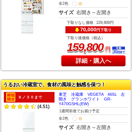
全2色
サイズ
右開き～左開き
下取りなし価格
229,800円
70,000
下取り
円
下取り後価格（税込）
,
159
800
円
詳細・購入へ
うるおい冷蔵室で、食材の風味と触感を保つ！
東芝 冷蔵庫 VEGETA 465L 左
９／３０まで
開き グランホワイト GR-
Y470GSHL(EW)
(4.51)
1週間前後でお届け予定
全2色
サイズ
右開き～左開き