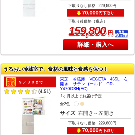
下取りなし価格
229,800円
70,000
下取り
円
下取り後価格（税込）
,
159
800
円
詳細・購入へ
うるおい冷蔵室で、食材の風味と食感を保つ！
東芝 冷蔵庫 VEGETA 465L 右
９／３０まで
開き サテンゴールド GR-
Y470GSH(EC)
(4.51)
1ヶ月以上でお届け予定
全2色
サイズ
右開き～左開き
下取りなし価格
229,800円
70,000
下取り
円