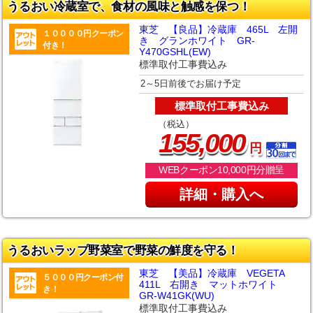
うるおい冷蔵室で、食材の風味と触感を保つ！
東芝 【良品】冷蔵庫 465L 左開
１００００円クーポン
き グランホワイト GR-
付き！
Y470GSHL(EW)
標準取付工事費込み
2～5日前後でお届け予定
標準取付工事費込み
（税込）
,
155
000
円
WEBクーポン10,000円分贈呈
詳細・購入へ
うるおいラップ野菜室で野菜の鮮度を守る！
東芝 【美品】冷蔵庫 VEGETA
５０００円クーポン付
411L 右開き マットホワイト
き！
GR-W41GK(WU)
標準取付工事費込み