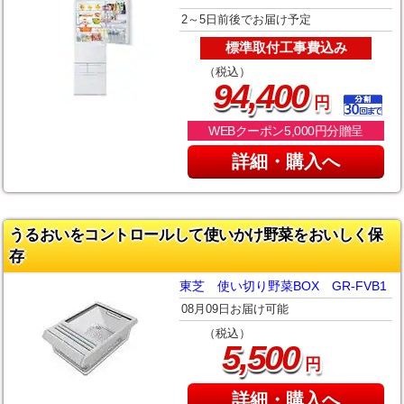
2～5日前後でお届け予定
標準取付工事費込み
（税込）
,
94
400
円
WEBクーポン5,000円分贈呈
詳細・購入へ
うるおいをコントロールして使いかけ野菜をおいしく保
存
東芝 使い切り野菜BOX GR-FVB1
08月09日お届け可能
（税込）
,
5
500
円
詳細・購入へ