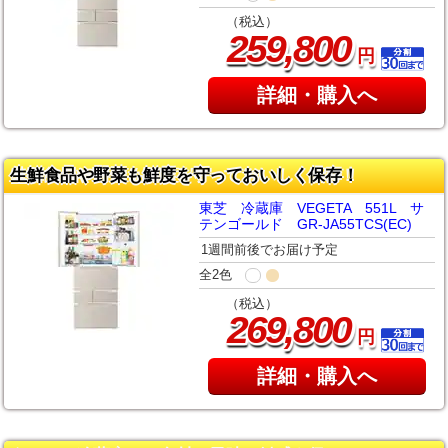
（税込）
,
259
800
円
詳細・購入へ
生鮮食品や野菜も鮮度を守っておいしく保存！
東芝 冷蔵庫 VEGETA 551L サ
テンゴールド GR-JA55TCS(EC)
1週間前後でお届け予定
全2色
（税込）
,
269
800
円
詳細・購入へ