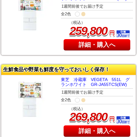
1週間前後でお届け予定
全2色
（税込）
,
259
800
円
詳細・購入へ
生鮮食品や野菜も鮮度を守っておいしく保存！
東芝 冷蔵庫 VEGETA 551L グ
ランホワイト GR-JA55TCS(EW)
1週間前後でお届け予定
全2色
（税込）
,
269
800
円
詳細・購入へ