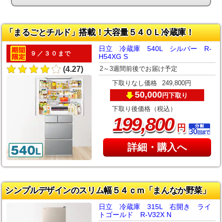
「まるごとチルド」搭載！大容量５４０Ｌ冷蔵庫！
日立 冷蔵庫 540L シルバー R-
９／３０まで
H54XG S
2～3週間前後でお届け予定
(4.27)
下取りなし価格
249,800円
50,000
下取り
円
下取り後価格（税込）
,
199
800
円
詳細・購入へ
シンプルデザインのスリム幅５４ｃｍ「まんなか野菜」
日立 冷蔵庫 315L 右開き ライ
トゴールド R-V32X N