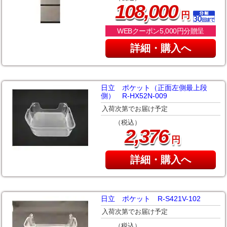
,
108
000
円
WEBクーポン5,000円分贈呈
詳細・購入へ
日立 ポケット（正面左側最上段
側） R-HX52N-009
入荷次第でお届け予定
（税込）
,
2
376
円
詳細・購入へ
日立 ポケット R-S421V-102
入荷次第でお届け予定
（税込）