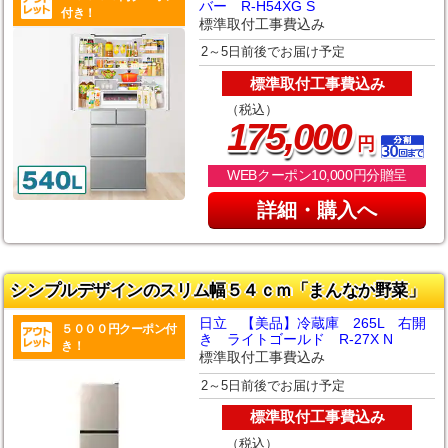
バー R-H54XG S
付き！
標準取付工事費込み
2～5日前後でお届け予定
標準取付工事費込み
（税込）
,
175
000
円
WEBクーポン10,000円分贈呈
詳細・購入へ
シンプルデザインのスリム幅５４ｃｍ「まんなか野菜」
日立 【美品】冷蔵庫 265L 右開
５０００円クーポン付
き ライトゴールド R-27X N
き！
標準取付工事費込み
2～5日前後でお届け予定
標準取付工事費込み
（税込）