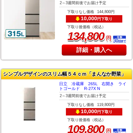
2～3週間前後でお届け予定
下取りなし価格
144,800円
10,000
下取り
円
下取り後価格（税込）
,
134
800
円
詳細・購入へ
シンプルデザインのスリム幅５４ｃｍ「まんなか野菜」
日立 冷蔵庫 265L 右開き ライ
トゴールド R-27X N
2～3週間前後でお届け予定
下取りなし価格
119,800円
10,000
下取り
円
下取り後価格（税込）
,
109
800
円