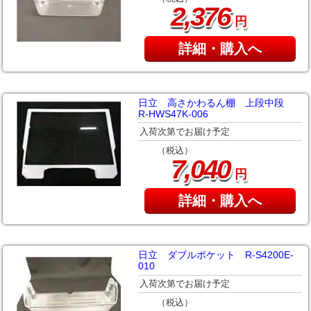
,
2
376
円
詳細・購入へ
日立 高さかわるん棚 上段中段
R-HWS47K-006
入荷次第でお届け予定
（税込）
,
7
040
円
詳細・購入へ
日立 ダブルポケット R-S4200E-
010
入荷次第でお届け予定
（税込）