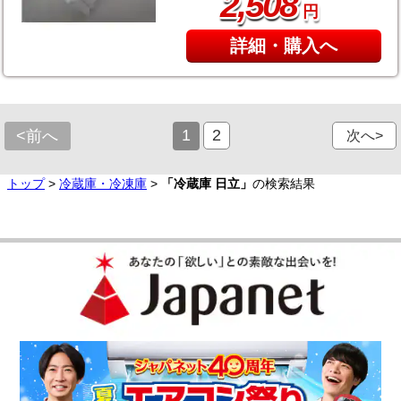
,
2
508
円
詳細・購入へ
1
2
<前へ
次へ>
トップ
>
冷蔵庫・冷凍庫
>
「冷蔵庫 日立」
の検索結果