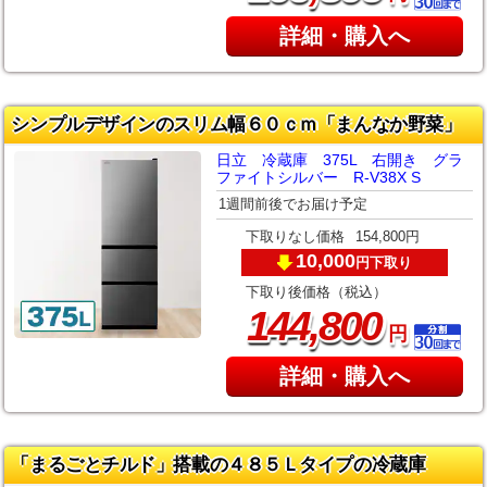
詳細・購入へ
シンプルデザインのスリム幅６０ｃｍ「まんなか野菜」
日立 冷蔵庫 375L 右開き グラ
ファイトシルバー R-V38X S
1週間前後でお届け予定
下取りなし価格
154,800円
10,000
下取り
円
下取り後価格（税込）
,
144
800
円
詳細・購入へ
「まるごとチルド」搭載の４８５Ｌタイプの冷蔵庫