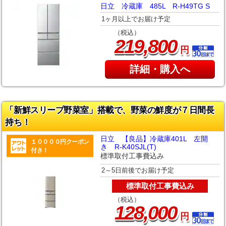
日立 冷蔵庫 485L R-H49TG S
1ヶ月以上でお届け予定
（税込）
,
219
800
円
詳細・購入へ
「新鮮スリープ野菜室」搭載で、野菜の鮮度が７日間長
持ち！
日立 【良品】冷蔵庫401L 左開
１００００円クーポン
き R-K40SJL(T)
付き！
標準取付工事費込み
2～5日前後でお届け予定
標準取付工事費込み
（税込）
,
128
000
円