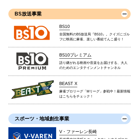
BS放送事業
BS10
全国無料のBS放送局『BS10』。クイズにゴル
フに映画に麻雀、楽しい番組てんこ盛り！
BS10プレミアム
語り継がれる映画や音楽をお届けする、大人
のためのエンタテインメントチャンネル
BEAST X
麻雀プロリーグ「Mリーグ」参戦中！最新情報
はこちらをチェック！
スポーツ・地域創生事業
V・ファーレン長崎