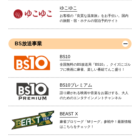
ゆこゆこ
お客様の『良質な温泉旅』をお手伝い。国内
の旅館・宿・ホテルの宿泊予約サイト
BS放送事業
BS10
全国無料のBS放送局『BS10』。クイズにゴル
フに映画に麻雀、楽しい番組てんこ盛り！
BS10プレミアム
語り継がれる映画や音楽をお届けする、大人
のためのエンタテインメントチャンネル
BEAST X
麻雀プロリーグ「Mリーグ」参戦中！最新情報
はこちらをチェック！