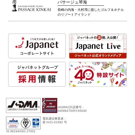
パサージュ琴海
長崎の内海・大村湾に面したゴルフ＆ホテル
のリゾートアイランド
JASRAC許諾番号：
9009927005Y45040
電気通信事業者：
第 H-01-01582 号
IS 96244/ISO 27001