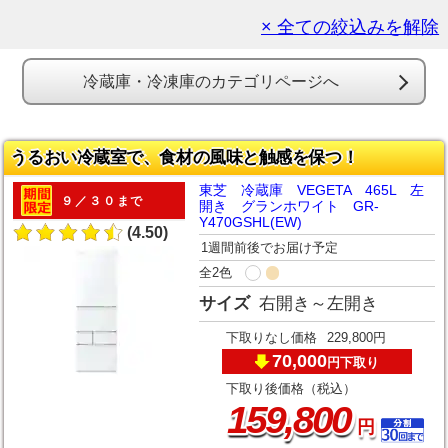
× 全ての絞込みを解除
冷蔵庫・冷凍庫のカテゴリページへ
うるおい冷蔵室で、食材の風味と触感を保つ！
東芝 冷蔵庫 VEGETA 465L 左
９／３０まで
開き グランホワイト GR-
Y470GSHL(EW)
(4.50)
1週間前後でお届け予定
全2色
サイズ
右開き～左開き
下取りなし価格
229,800円
70,000
下取り
円
下取り後価格（税込）
,
159
800
円