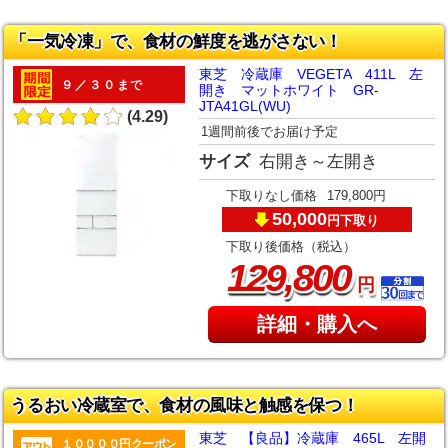
「一気冷凍」で、食材の鮮度を逃がさない！
東芝 冷蔵庫 VEGETA 411L 左
９／３０まで
開き マットホワイト GR-
JTA41GL(WU)
(4.29)
1週間前後でお届け予定
サイズ
右開き～左開き
下取りなし価格
179,800円
50,000
下取り
円
下取り後価格（税込）
,
129
800
円
詳細・購入へ
うるおい冷蔵室で、食材の風味と触感を保つ！
東芝 【良品】冷蔵庫 465L 左開
１００００円クーポン