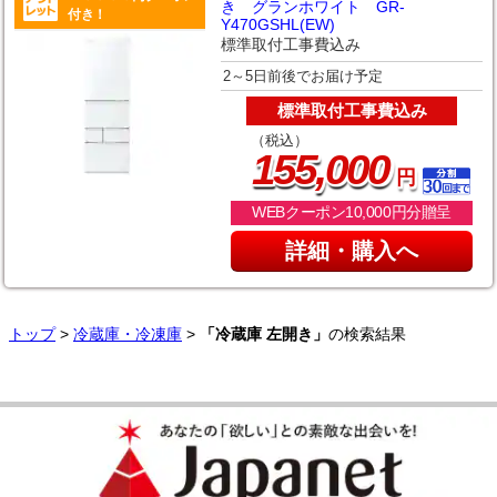
き グランホワイト GR-
付き！
Y470GSHL(EW)
標準取付工事費込み
2～5日前後でお届け予定
標準取付工事費込み
（税込）
,
155
000
円
WEBクーポン10,000円分贈呈
詳細・購入へ
トップ
>
冷蔵庫・冷凍庫
>
「冷蔵庫 左開き」
の検索結果