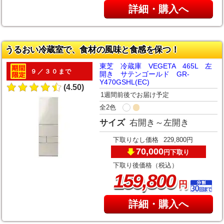
詳細・購入へ
うるおい冷蔵室で、食材の風味と食感を保つ！
東芝 冷蔵庫 VEGETA 465L 左
９／３０まで
開き サテンゴールド GR-
Y470GSHL(EC)
(4.50)
1週間前後でお届け予定
全2色
サイズ
右開き～左開き
下取りなし価格
229,800円
70,000
下取り
円
下取り後価格（税込）
,
159
800
円
詳細・購入へ