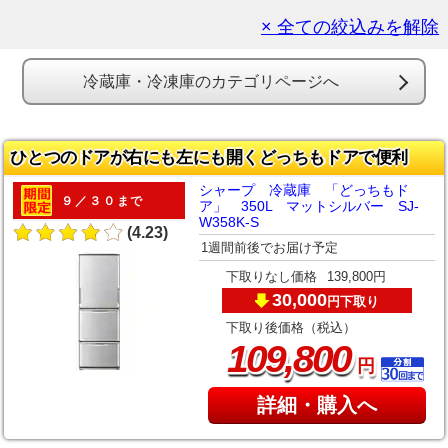
× 全ての絞込みを解除
冷蔵庫・冷凍庫のカテゴリページへ
ひとつのドアが右にも左にも開くどっちもドアで便利
シャープ 冷蔵庫 「どっちもド
９／３０まで
ア」 350L マットシルバー SJ-
W358K-S
(4.23)
1週間前後でお届け予定
下取りなし価格
139,800円
30,000
下取り
円
下取り後価格（税込）
,
109
800
円
詳細・購入へ