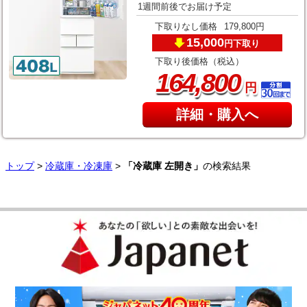
1週間前後でお届け予定
下取りなし価格
179,800円
15,000
下取り
円
下取り後価格（税込）
,
164
800
円
詳細・購入へ
トップ
>
冷蔵庫・冷凍庫
>
「冷蔵庫 左開き」
の検索結果