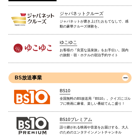
ジャパネットクルーズ
ジャパネットが磨き上げたおもてなしで、感
動の豪華クルーズ体験を。
ゆこゆこ
お客様の『良質な温泉旅』をお手伝い。国内
の旅館・宿・ホテルの宿泊予約サイト
BS放送事業
BS10
全国無料のBS放送局『BS10』。クイズにゴル
フに映画に麻雀、楽しい番組てんこ盛り！
BS10プレミアム
語り継がれる映画や音楽をお届けする、大人
のためのエンタテインメントチャンネル