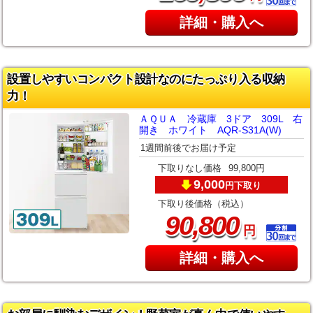
詳細・購入へ
設置しやすいコンパクト設計なのにたっぷり入る収納
力！
ＡＱＵＡ 冷蔵庫 3ドア 309L 右
開き ホワイト AQR-S31A(W)
1週間前後でお届け予定
下取りなし価格
99,800円
9,000
下取り
円
下取り後価格（税込）
,
90
800
円
詳細・購入へ