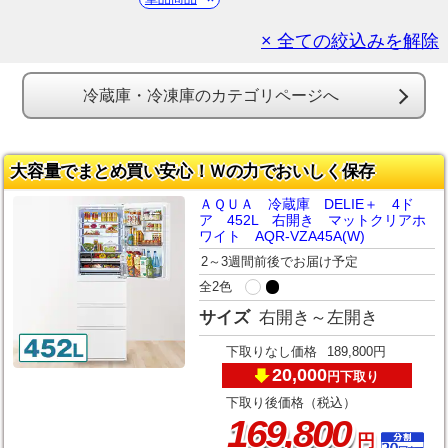
× 全ての絞込みを解除
冷蔵庫・冷凍庫のカテゴリページへ
大容量でまとめ買い安心！Ｗの力でおいしく保存
ＡＱＵＡ 冷蔵庫 DELIE＋ 4ド
ア 452L 右開き マットクリアホ
ワイト AQR-VZA45A(W)
2～3週間前後でお届け予定
全2色
サイズ
右開き～左開き
下取りなし価格
189,800円
20,000
下取り
円
下取り後価格（税込）
,
169
800
円