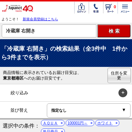
0
ようこそ！
新規会員登録はこちら
「冷蔵庫 右開き」の検索結果（全3件中 1件か
ら3件までを表示）
商品情報に表示されているお届け目安は、
住所を変
更
東京都港区
へのお届け目安です。
絞り込み
並び替え
ＡＱＵＡ
100001円～
ホワイト
選択中の条件：
単品商品