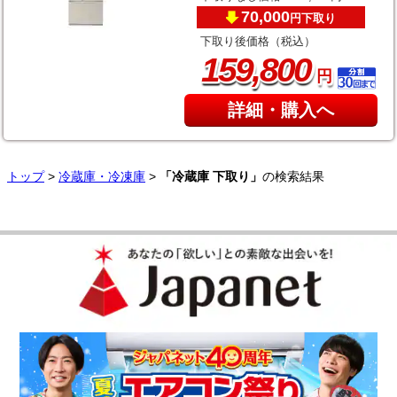
70,000
下取り
円
下取り後価格（税込）
,
159
800
円
詳細・購入へ
トップ
>
冷蔵庫・冷凍庫
>
「冷蔵庫 下取り」
の検索結果