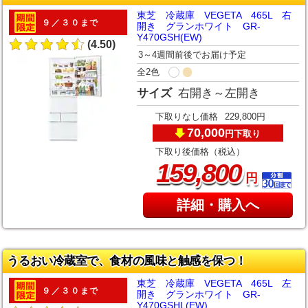
東芝 冷蔵庫 VEGETA 465L 右
９／３０まで
開き グランホワイト GR-
Y470GSH(EW)
(4.50)
3～4週間前後でお届け予定
全2色
サイズ
右開き～左開き
下取りなし価格
229,800円
70,000
下取り
円
下取り後価格（税込）
,
159
800
円
詳細・購入へ
うるおい冷蔵室で、食材の風味と触感を保つ！
東芝 冷蔵庫 VEGETA 465L 左
９／３０まで
開き グランホワイト GR-
Y470GSHL(EW)