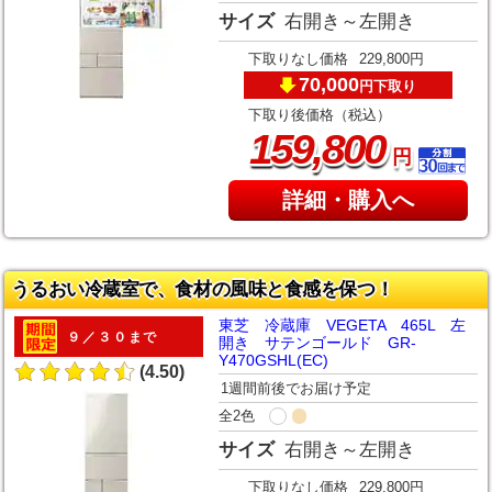
サイズ
右開き～左開き
下取りなし価格
229,800円
70,000
下取り
円
下取り後価格（税込）
,
159
800
円
詳細・購入へ
うるおい冷蔵室で、食材の風味と食感を保つ！
東芝 冷蔵庫 VEGETA 465L 左
９／３０まで
開き サテンゴールド GR-
Y470GSHL(EC)
(4.50)
1週間前後でお届け予定
全2色
サイズ
右開き～左開き
下取りなし価格
229,800円