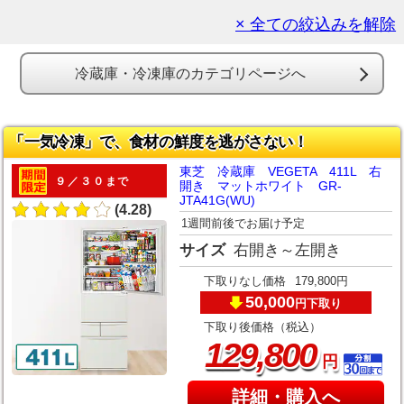
× 全ての絞込みを解除
冷蔵庫・冷凍庫のカテゴリページへ
「一気冷凍」で、食材の鮮度を逃がさない！
東芝 冷蔵庫 VEGETA 411L 右
９／３０まで
開き マットホワイト GR-
JTA41G(WU)
(4.28)
1週間前後でお届け予定
サイズ
右開き～左開き
下取りなし価格
179,800円
50,000
下取り
円
下取り後価格（税込）
,
129
800
円
詳細・購入へ