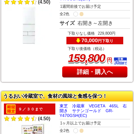
(4.50)
1週間前後でお届け予定
全2色
サイズ
右開き～左開き
下取りなし価格
229,800円
70,000
下取り
円
下取り後価格（税込）
,
159
800
円
詳細・購入へ
うるおい冷蔵室で、食材の風味と食感を保つ！
東芝 冷蔵庫 VEGETA 465L 右
９／３０まで
開き サテンゴールド GR-
Y470GSH(EC)
(4.50)
1ヶ月以上でお届け予定
全2色