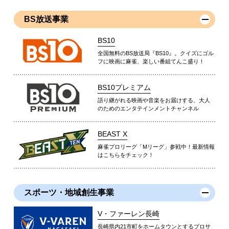
BS放送事業
BS10
全国無料のBS放送局『BS10』。クイズにゴル
フに映画に麻雀、楽しい番組てんこ盛り！
BS10プレミアム
語り継がれる映画や音楽をお届けする、大人
のためのエンタテインメントチャンネル
BEAST X
麻雀プロリーグ「Mリーグ」参戦中！最新情報
はこちらをチェック！
スポーツ・地域創生事業
V・ファーレン長崎
長崎県内21市町をホームタウンとするプロサ