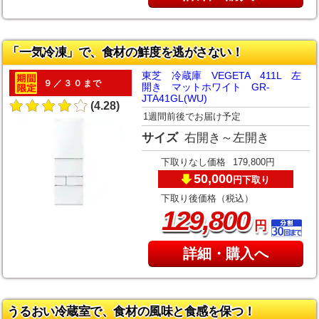
「一気冷凍」で、食材の鮮度を逃がさない！
東芝 冷蔵庫 VEGETA 411L 左
９／３０まで
開き マットホワイト GR-
JTA41GL(WU)
(4.28)
1週間前後でお届け予定
サイズ
右開き～左開き
下取りなし価格
179,800円
50,000
下取り
円
下取り後価格（税込）
,
129
800
円
詳細・購入へ
うるおい冷蔵室で、食材の風味と食感を保つ！