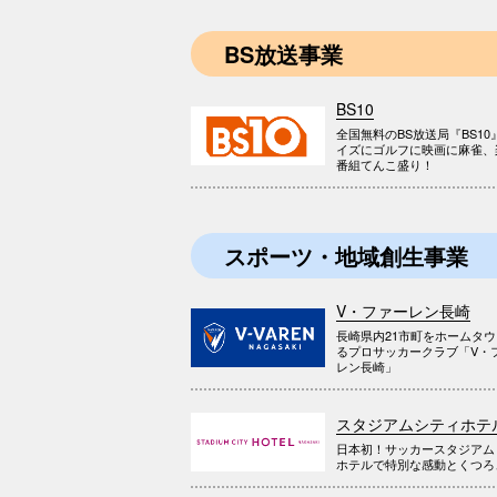
BS放送事業
BS10
全国無料のBS放送局『BS10
イズにゴルフに映画に麻雀、
番組てんこ盛り！
スポーツ・地域創生事業
V・ファーレン長崎
長崎県内21市町をホームタ
るプロサッカークラブ「V・
レン長崎」
スタジアムシティホテ
日本初！サッカースタジアム
ホテルで特別な感動とくつろ