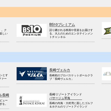
BS10プレミアム
』。ク
語り継がれる映画や音楽をお届けす
楽しい
る、大人のためのエンタテインメン
トチャンネル
長崎ヴェルカ
ウンとす
長崎初のプロバスケットボールクラ
ファー
ブ「長崎ヴェルカ」
長崎リゾートアイランド
ル長崎
パサージュ琴海
ビュー
長崎の内海・大村湾に面したゴルフ
ぎを。
＆ホテルのリゾートアイランド