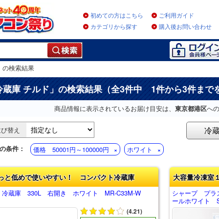
初めての方はこちら
ご利用ガイド
カテゴリから探す
購入後お問い合わせ
」
の検索結果
冷蔵庫 チルド
」の検索結果（全3件中 1件から3件まで
商品情報に表示されているお届け目安は、
東京都港区
へ
冷
並び替え
の条件：
価格 50001円～100000円
ホワイト
っと低めで使いやすい！ コンパクト冷蔵庫
大容量冷凍室
冷蔵庫 330L 右開き ホワイト MR-C33M-W
シャープ プラ
ールホワイト SJ
(4.21)