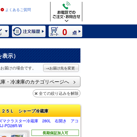
よくあるご質問
0
を表示）
のお届けの場合です。
→お届け先を変更
蔵庫・冷凍庫のカテゴリページへ
全ての絞り込みを解除
１２５Ｌ シャープ冷蔵庫
ズマクラスター冷蔵庫 280L 右開き アコ
-PD28R-W
長期保証加入可