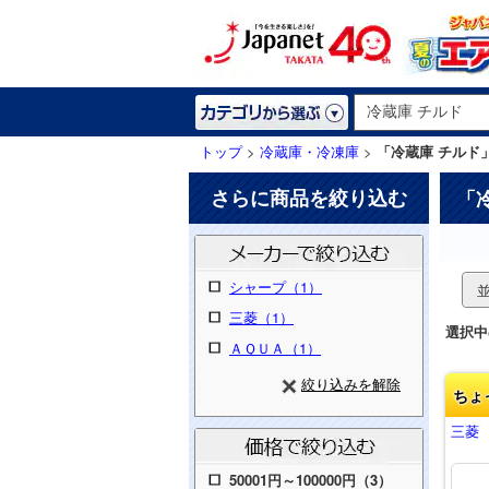
トップ
>
冷蔵庫・冷凍庫
>
「冷蔵庫 チルド
さらに商品を絞り込む
「
シャープ（1）
三菱（1）
選択中
ＡＱＵＡ（1）
絞り込みを解除
ちょ
三菱 
50001円～100000円（3）