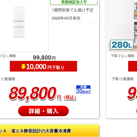
長期保証加入可
1週間前後でお届け予定
2025年05月発売
りなし価格
下取りなし価格
99,800
円
10,000
円下取り
取り後価格
下取り後価格
89,800
9
円（税込）
ＵＡ 省エネ静音設計の大容量冷凍庫