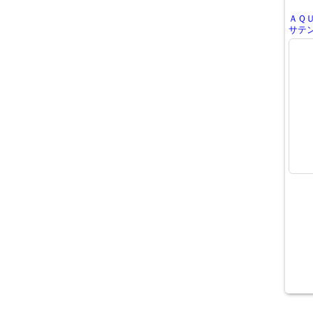
ＡＱ
サテン