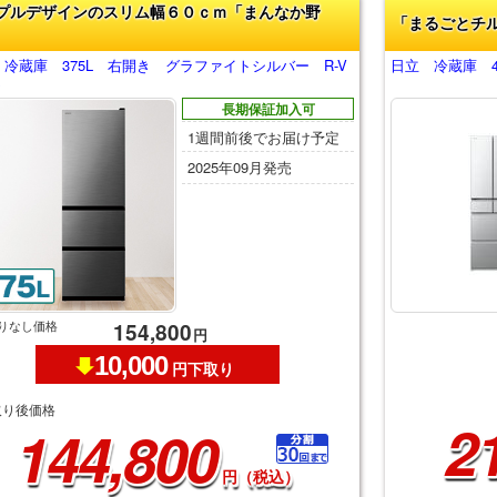
プルデザインのスリム幅６０ｃｍ「まんなか野
「まるごとチ
冷蔵庫 375L 右開き グラファイトシルバー R-V
日立 冷蔵庫 485
S
長期保証加入可
1週間前後でお届け予定
2025年09月発売
りなし価格
154,800
円
10,000
円下取り
取り後価格
2
144,800
円（税込）