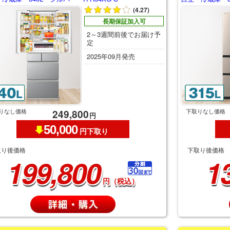
(4.27)
長期保証加入可
2～3週間前後でお届け予
定
2025年09月発売
りなし価格
下取りなし価格
249,800
円
50,000
円下取り
取り後価格
下取り後価格
199,800
1
円（税込）