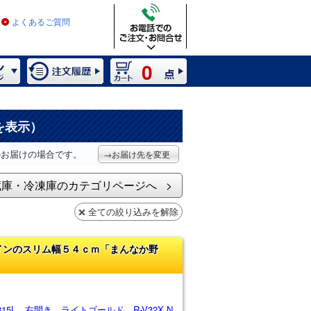
よくあるご質問
0
を表示）
のお届けの場合です。
→お届け先を変更
蔵庫・冷凍庫のカテゴリページへ
全ての絞り込みを解除
インのスリム幅５４ｃｍ「まんなか野
15L 右開き ライトゴールド R-V32X N