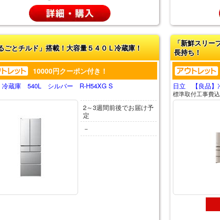
「新鮮スリー
るごとチルド」搭載！大容量５４０Ｌ冷蔵庫！
長持ち！
10000円クーポン付き！
冷蔵庫 540L シルバー R-H54XG S
日立 【良品】冷蔵
標準取付工事費込
2～3週間前後でお届け予
定
－