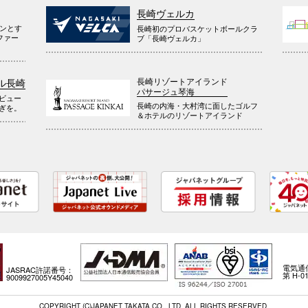
長崎ヴェルカ
ウンとす
長崎初のプロバスケットボールクラ
ファー
ブ「長崎ヴェルカ」
長崎リゾートアイランド
ル長崎
パサージュ琴海
ビュー
長崎の内海・大村湾に面したゴルフ
ぎを。
＆ホテルのリゾートアイランド
電気通
JASRAC許諾番号：
第 H-01
9009927005Y45040
COPYRIGHT (C)JAPANET TAKATA CO., LTD. ALL RIGHTS RESERVED.