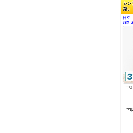
シン
菜」
日立 
38X 
下取
下