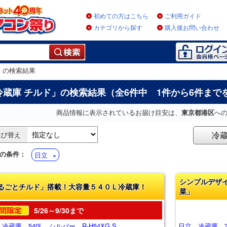
初めての方はこちら
ご利用ガイド
カテゴリから探す
購入後お問い合わせ
」
の検索結果
冷蔵庫 チルド
」の検索結果（全6件中 1件から6件まで
商品情報に表示されているお届け目安は、
東京都港区
へ
冷
並び替え
の条件：
日立
シンプルデザ
るごとチルド」搭載！大容量５４０Ｌ冷蔵庫！
菜」
5/26～9/30まで
冷蔵庫 540L シルバー R-H54XG S
日立 冷蔵庫 3