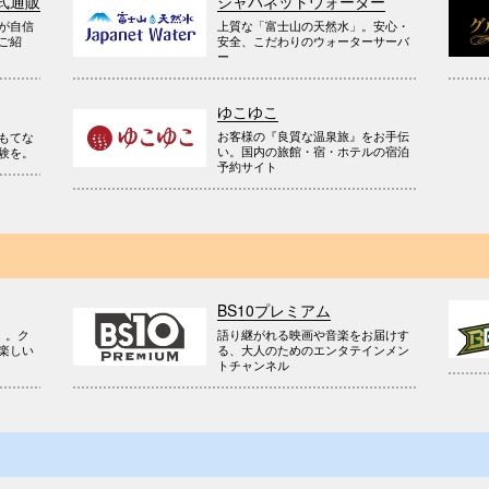
式通販
ジャパネットウォーター
が自信
上質な「富士山の天然水」。安心・
ご紹
安全、こだわりのウォーターサーバ
ー
ゆこゆこ
お客様の『良質な温泉旅』をお手伝
もてな
い。国内の旅館・宿・ホテルの宿泊
験を。
予約サイト
BS10プレミアム
』。ク
語り継がれる映画や音楽をお届けす
楽しい
る、大人のためのエンタテインメン
トチャンネル