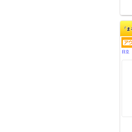
「ま
日立 