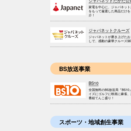
ジャパネットたかた公
家電を中心に、ジャパネット
をもって厳選した商品だけを
介！
ジャパネットクルーズ
ジャパネットが磨き上げたお
しで、感動の豪華クルーズ体
BS放送事業
BS10
全国無料のBS放送局『BS10
イズにゴルフに映画に麻雀、
番組てんこ盛り！
スポーツ・地域創生事業