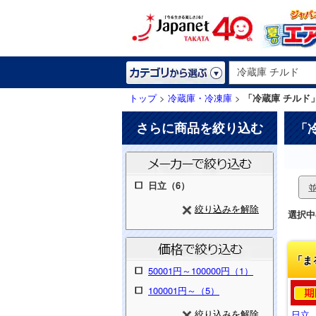
トップ
>
冷蔵庫・冷凍庫
>
「冷蔵庫 チルド
さらに商品を絞り込む
「
日立（6）
絞り込みを解除
選択中
「ま
50001円～100000円（1）
100001円～（5）
絞り込みを解除
日立 