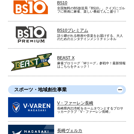
BS10
全国無料のBS放送局『BS10』。クイズにゴル
フに映画に麻雀、楽しい番組てんこ盛り！
BS10プレミアム
語り継がれる映画や音楽をお届けする、大人
のためのエンタテインメントチャンネル
BEAST X
麻雀プロリーグ「Mリーグ」参戦中！最新情報
はこちらをチェック！
スポーツ・地域創生事業
V・ファーレン長崎
長崎県内21市町をホームタウンとするプロサ
ッカークラブ「V・ファーレン長崎」
長崎ヴェルカ