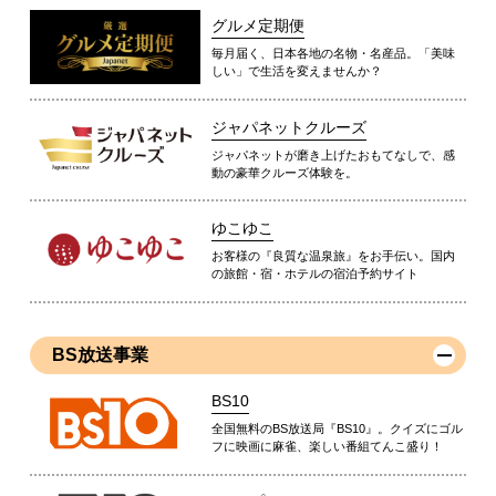
グルメ定期便
毎月届く、日本各地の名物・名産品。「美味
しい」で生活を変えませんか？
ジャパネットクルーズ
ジャパネットが磨き上げたおもてなしで、感
動の豪華クルーズ体験を。
ゆこゆこ
お客様の『良質な温泉旅』をお手伝い。国内
の旅館・宿・ホテルの宿泊予約サイト
BS放送事業
BS10
全国無料のBS放送局『BS10』。クイズにゴル
フに映画に麻雀、楽しい番組てんこ盛り！