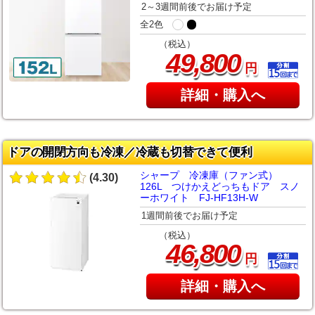
2～3週間前後でお届け予定
全2色
（税込）
,
49
800
円
詳細・購入へ
ドアの開閉方向も冷凍／冷蔵も切替できて便利
シャープ 冷凍庫（ファン式）
(4.30)
126L つけかえどっちもドア スノ
ーホワイト FJ-HF13H-W
1週間前後でお届け予定
（税込）
,
46
800
円
詳細・購入へ