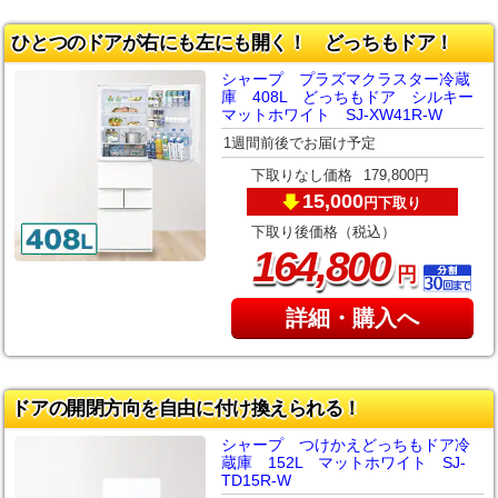
ひとつのドアが右にも左にも開く！ どっちもドア！
シャープ プラズマクラスター冷蔵
庫 408L どっちもドア シルキー
マットホワイト SJ-XW41R-W
1週間前後でお届け予定
下取りなし価格
179,800円
15,000
下取り
円
下取り後価格（税込）
,
164
800
円
詳細・購入へ
ドアの開閉方向を自由に付け換えられる！
シャープ つけかえどっちもドア冷
蔵庫 152L マットホワイト SJ-
TD15R-W