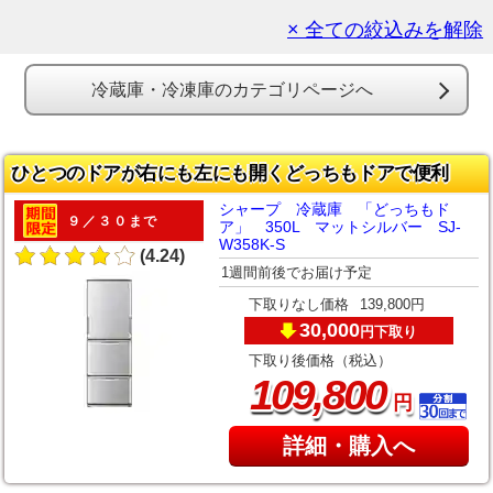
× 全ての絞込みを解除
冷蔵庫・冷凍庫のカテゴリページへ
ひとつのドアが右にも左にも開くどっちもドアで便利
シャープ 冷蔵庫 「どっちもド
９／３０まで
ア」 350L マットシルバー SJ-
W358K-S
(4.24)
1週間前後でお届け予定
下取りなし価格
139,800円
30,000
下取り
円
下取り後価格（税込）
,
109
800
円
詳細・購入へ