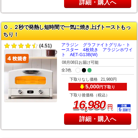
詳細・購入へ
０．２秒で発熱し短時間で一気に焼き上げトーストもっ
ちり！
アラジン グラファイトグリル・ト
(4.51)
ースター 4枚焼き アラジンホワイ
ト AET-G13B(W)
08月08日お届け可能
全3色
下取りなし価格
21,980円
5,000
下取り
円
下取り後価格（税込）
,
16
980
円
詳細・購入へ