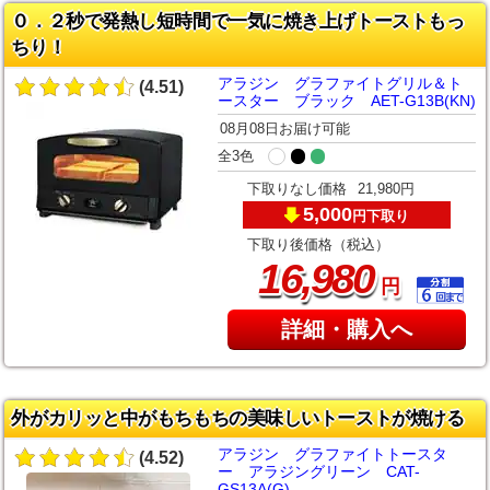
０．２秒で発熱し短時間で一気に焼き上げトーストもっ
ちり！
アラジン グラファイトグリル＆ト
(4.51)
ースター ブラック AET-G13B(KN)
08月08日お届け可能
全3色
下取りなし価格
21,980円
5,000
下取り
円
下取り後価格（税込）
,
16
980
円
詳細・購入へ
外がカリッと中がもちもちの美味しいトーストが焼ける
アラジン グラファイトトースタ
(4.52)
ー アラジングリーン CAT-
GS13A(G)