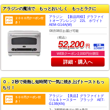
アラジンの魔法で もっとおいしく もっとラクに
アラジン 【新品同様】グラファイ
２０００円クーポン付
トオーブンレンジ 22L ホワイト
き！
AEM-G14A(W)
08月08日お届け可能
（税込）
,
52
200
円
WEBクーポン2,000円分贈呈
詳細・購入へ
０．２秒で発熱し短時間で一気に焼き上げトーストもっ
ちり！
アラジン 【美品】グラファイトグ
５００円クーポン付
リル＆トースター ブラック AET-
き！
G13B(KN)
2～3週間前後でお届け予定