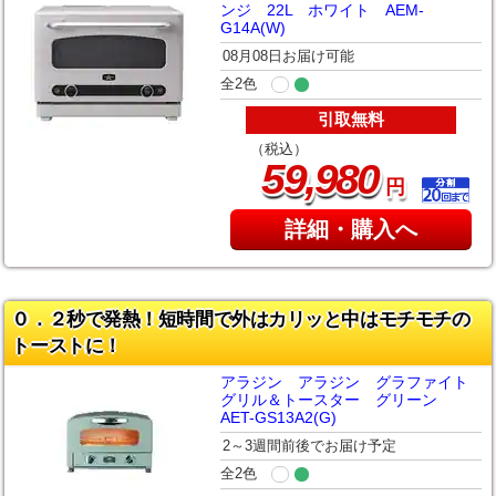
ンジ 22L ホワイト AEM-
G14A(W)
08月08日お届け可能
全2色
引取無料
（税込）
,
59
980
円
詳細・購入へ
０．２秒で発熱！短時間で外はカリッと中はモチモチの
トーストに！
アラジン アラジン グラファイト
グリル＆トースター グリーン
AET-GS13A2(G)
2～3週間前後でお届け予定
全2色