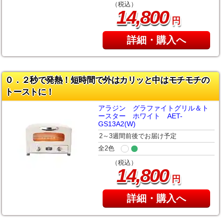
（税込）
,
14
800
円
詳細・購入へ
０．２秒で発熱！短時間で外はカリッと中はモチモチの
トーストに！
アラジン グラファイトグリル＆ト
ースター ホワイト AET-
GS13A2(W)
2～3週間前後でお届け予定
全2色
（税込）
,
14
800
円
詳細・購入へ