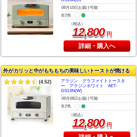
08月10日お届け可能
全2色
（税込）
,
12
800
円
詳細・購入へ
外がカリッと中がもちもちの美味しいトーストが焼ける
アラジン グラファイトトースタ
(4.52)
ー アラジンホワイト AET-
GS13N(W)
08月08日お届け可能
全2色
（税込）
,
12
800
円
詳細・購入へ