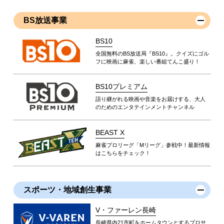
BS放送事業
BS10
全国無料のBS放送局『BS10』。クイズにゴル
フに映画に麻雀、楽しい番組てんこ盛り！
BS10プレミアム
語り継がれる映画や音楽をお届けする、大人
のためのエンタテインメントチャンネル
BEAST X
麻雀プロリーグ「Mリーグ」参戦中！最新情報
はこちらをチェック！
スポーツ・地域創生事業
V・ファーレン長崎
長崎県内21市町をホームタウンとするプロサ