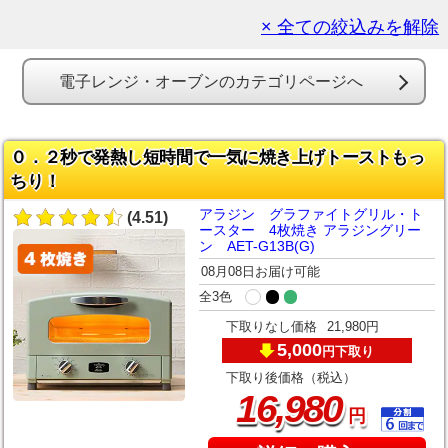
× 全ての絞込みを解除
電子レンジ・オーブンのカテゴリページへ
０．２秒で発熱し短時間で一気に焼き上げトーストもっ
ちり！
アラジン グラファイトグリル・ト
(4.51)
ースター 4枚焼き アラジングリー
ン AET-G13B(G)
08月08日お届け可能
全3色
下取りなし価格
21,980円
5,000
下取り
円
下取り後価格（税込）
,
16
980
円