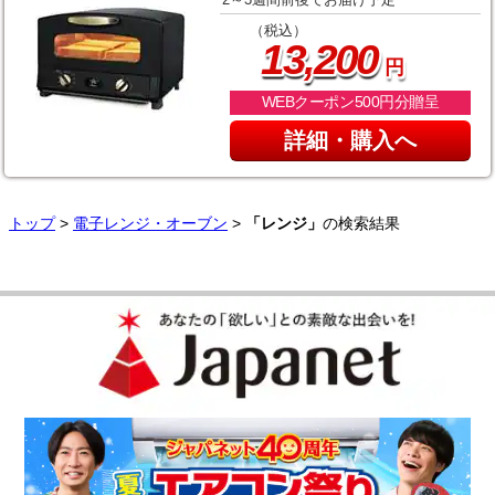
（税込）
,
13
200
円
WEBクーポン500円分贈呈
詳細・購入へ
トップ
>
電子レンジ・オーブン
>
「レンジ」
の検索結果