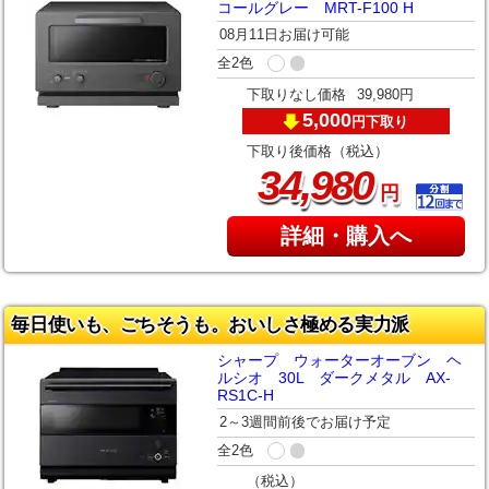
コールグレー MRT-F100 H
08月11日お届け可能
全2色
下取りなし価格
39,980円
5,000
下取り
円
下取り後価格（税込）
,
34
980
円
詳細・購入へ
毎日使いも、ごちそうも。おいしさ極める実力派
シャープ ウォーターオーブン ヘ
ルシオ 30L ダークメタル AX-
RS1C-H
2～3週間前後でお届け予定
全2色
（税込）