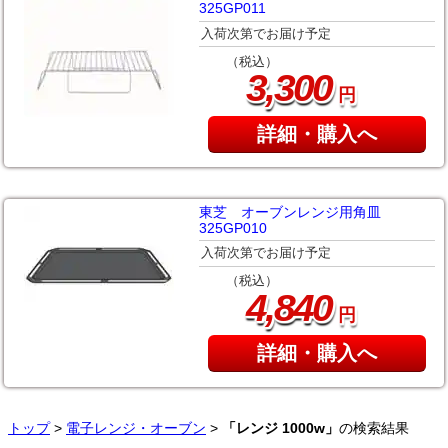
325GP011
入荷次第でお届け予定
（税込）
,
3
300
円
詳細・購入へ
東芝 オーブンレンジ用角皿
325GP010
入荷次第でお届け予定
（税込）
,
4
840
円
詳細・購入へ
トップ
>
電子レンジ・オーブン
>
「レンジ 1000w」
の検索結果