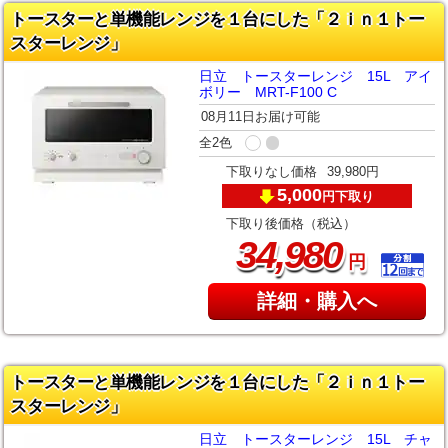
トースターと単機能レンジを１台にした「２ｉｎ１トー
スターレンジ」
日立 トースターレンジ 15L アイ
ボリー MRT-F100 C
08月11日お届け可能
全2色
下取りなし価格
39,980円
5,000
下取り
円
下取り後価格（税込）
,
34
980
円
詳細・購入へ
トースターと単機能レンジを１台にした「２ｉｎ１トー
スターレンジ」
日立 トースターレンジ 15L チャ