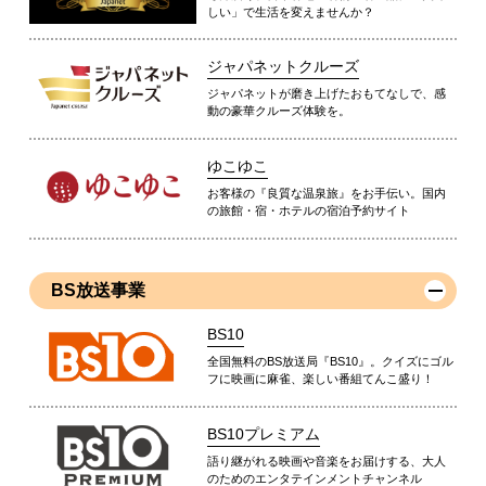
しい」で生活を変えませんか？
ジャパネットクルーズ
ジャパネットが磨き上げたおもてなしで、感
動の豪華クルーズ体験を。
ゆこゆこ
お客様の『良質な温泉旅』をお手伝い。国内
の旅館・宿・ホテルの宿泊予約サイト
BS放送事業
BS10
全国無料のBS放送局『BS10』。クイズにゴル
フに映画に麻雀、楽しい番組てんこ盛り！
BS10プレミアム
語り継がれる映画や音楽をお届けする、大人
のためのエンタテインメントチャンネル