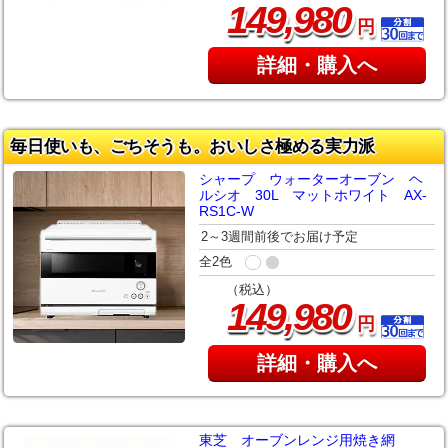
,
149
980
円
詳細・購入へ
毎日使いも、ごちそうも。おいしさ極める実力派
シャープ ウォーターオーブン ヘ
ルシオ 30L マットホワイト AX-
RS1C-W
2～3週間前後でお届け予定
全2色
（税込）
,
149
980
円
詳細・購入へ
東芝 オーブンレンジ用焼き網