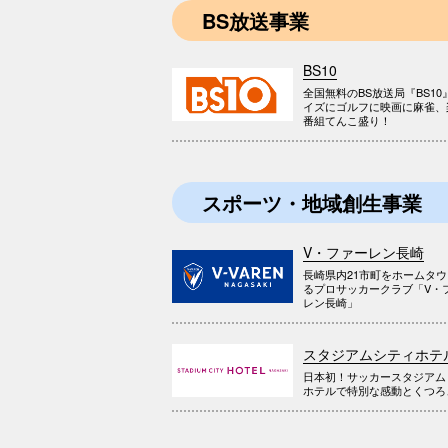
BS放送事業
BS10
全国無料のBS放送局『BS10
イズにゴルフに映画に麻雀、
番組てんこ盛り！
スポーツ・地域創生事業
V・ファーレン長崎
長崎県内21市町をホームタ
るプロサッカークラブ「V・
レン長崎」
スタジアムシティホテ
日本初！サッカースタジアム
ホテルで特別な感動とくつろ