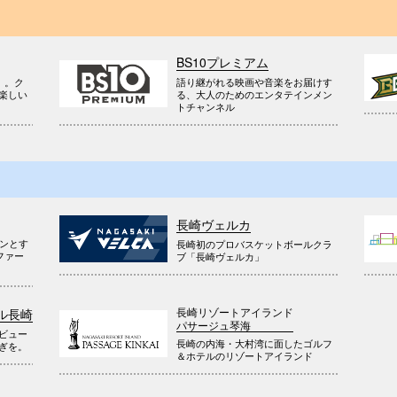
BS10プレミアム
』。ク
語り継がれる映画や音楽をお届けす
楽しい
る、大人のためのエンタテインメン
トチャンネル
長崎ヴェルカ
ウンとす
長崎初のプロバスケットボールクラ
ファー
ブ「長崎ヴェルカ」
長崎リゾートアイランド
ル長崎
パサージュ琴海
ビュー
長崎の内海・大村湾に面したゴルフ
ぎを。
＆ホテルのリゾートアイランド