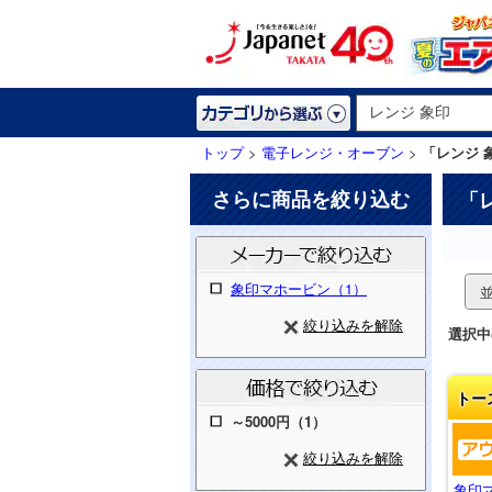
トップ
>
電子レンジ・オーブン
>
「レンジ 
さらに商品を絞り込む
「
象印マホービン（1）
絞り込みを解除
選択中
トー
～5000円（1）
絞り込みを解除
象印