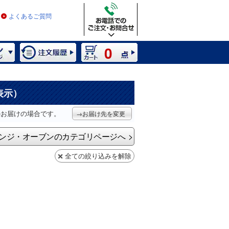
よくあるご質問
0
表示）
のお届けの場合です。
→お届け先を変更
ンジ・オーブンのカテゴリページへ
全ての絞り込みを解除