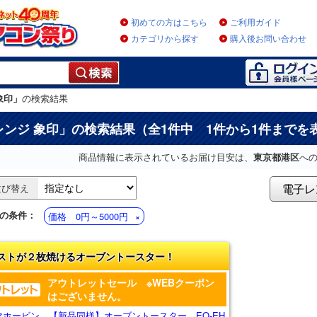
初めての方はこちら
ご利用ガイド
カテゴリから探す
購入後お問い合わせ
象印」
の検索結果
レンジ 象印
」の検索結果（全1件中 1件から1件までを
商品情報に表示されているお届け目安は、
東京都港区
へ
電子レ
並び替え
の条件：
価格 0円～5000円
ストが２枚焼けるオーブントースター！
アウトレットセール ※WEBクーポン
はございません。
マホービン 【新品同様】オーブントースター EQ-EH