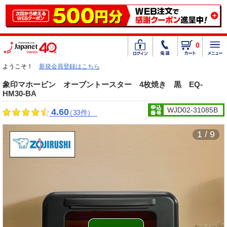
0
ようこそ！
新規会員登録はこちら
象印マホービン オーブントースター 4枚焼き 黒 EQ-
HM30-BA
WJD02-31085B
4.60
（33件）
1 / 9