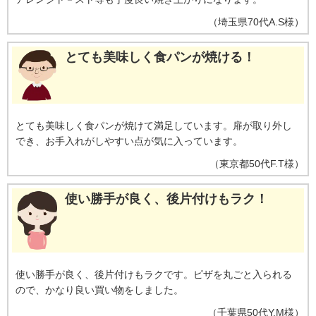
（
埼玉県
70代
A.S様
）
とても美味しく食パンが焼ける！
とても美味しく食パンが焼けて満足しています。扉が取り外し
でき、お手入れがしやすい点が気に入っています。
（
東京都
50代
F.T様
）
使い勝手が良く、後片付けもラク！
使い勝手が良く、後片付けもラクです。ピザを丸ごと入られる
ので、かなり良い買い物をしました。
（
千葉県
50代
Y.M様
）