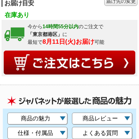
届け先の変更
お届け目安
在庫あり
今から
14時間55分以内
のご注文で
「東京都港区」
に
8月11日(火)お届け
最短で
可能
商品の魅力
商品レビュー
仕様・付属品
よくある質問