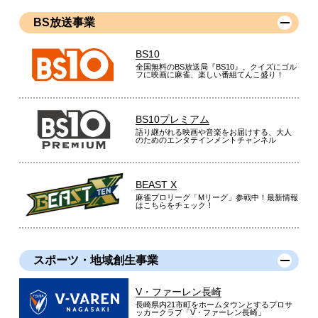
BS放送事業
BS10
全国無料のBS放送局『BS10』。クイズにゴル
フに映画に麻雀、楽しい番組てんこ盛り！
BS10プレミアム
語り継がれる映画や音楽をお届けする、大人
のためのエンタテインメントチャンネル
BEAST X
麻雀プロリーグ「Mリーグ」参戦中！最新情報
はこちらをチェック！
スポーツ・地域創生事業
V・ファーレン長崎
長崎県内21市町をホームタウンとするプロサ
ッカークラブ「V・ファーレン長崎」