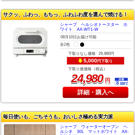
サクッ、ふわっ、もちっ、ふわふわ度を選んで焼ける！
シャープ ヘルシオトースター ホ
ワイト AX-WT1-W
08月10日お届け可能
全2色
下取りなし価格
29,980円
5,000
下取り
円
下取り後価格（税込）
,
24
980
円
詳細・購入へ
毎日使いも、ごちそうも。おいしさ極める実力派
シャープ ウォーターオーブン ヘ
ルシオ 30L マットホワイト AX-