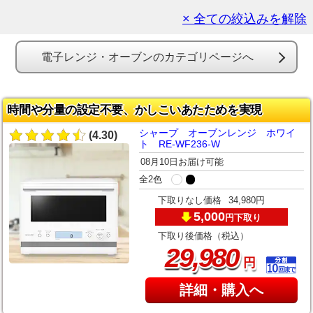
× 全ての絞込みを解除
電子レンジ・オーブンのカテゴリページへ
時間や分量の設定不要、かしこいあたためを実現
シャープ オーブンレンジ ホワイ
(4.30)
ト RE-WF236-W
08月10日お届け可能
全2色
下取りなし価格
34,980円
5,000
下取り
円
下取り後価格（税込）
,
29
980
円
詳細・購入へ