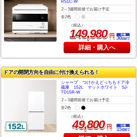
RS1C-W
2～3週間前後でお届け予定
全2色
（税込）
,
149
980
円
詳細・購入へ
ドアの開閉方向を自由に付け換えられる！
シャープ つけかえどっちもドア冷
蔵庫 152L マットホワイト SJ-
TD15R-W
2～3週間前後でお届け予定
全2色
（税込）
,
49
800
円