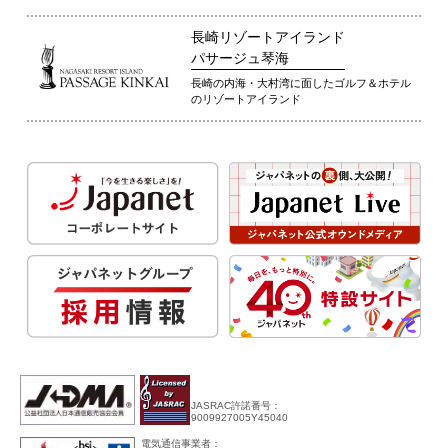
長崎リゾートアイランド
パサージュ琴海
長崎の内海・大村湾に面したゴルフ＆ホテル
のリゾートアイランド
JASRAC許諾番号：
9009927005Y45040
電気通信事業者：