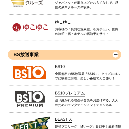
ジャパネットが磨き上げたおもてなしで、感
動の豪華クルーズ体験を。
ゆこゆこ
お客様の『良質な温泉旅』をお手伝い。国内
の旅館・宿・ホテルの宿泊予約サイト
BS放送事業
BS10
全国無料のBS放送局『BS10』。クイズにゴル
フに映画に麻雀、楽しい番組てんこ盛り！
BS10プレミアム
語り継がれる映画や音楽をお届けする、大人
のためのエンタテインメントチャンネル
BEAST X
麻雀プロリーグ「Mリーグ」参戦中！最新情報