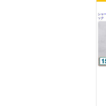
シャ
ック S