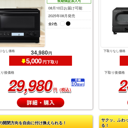
長期保証加入可
08月10日お届け可能
2025年08月発売
全2色
りなし価格
下取りなし価格
34,980
円
5,000
円下取り
取り後価格
下取り後価格
29,980
2
円（税込）
サクッ、ふわ
の開閉方向を自由に付け換えられる！
る！