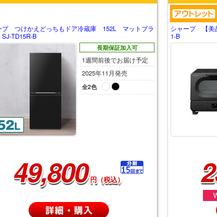
ープ つけかえどっちもドア冷蔵庫 152L マットブラ
シャープ 【美
J-TD15R-B
1-B
長期保証加入可
1週間前後でお届け予定
2025年11月発売
全2色
49,800
2
円（税込）