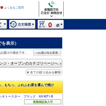
よくあるご質問
0
でを表示）
のお届けの場合です。
→お届け先を変更
ンジ・オーブンのカテゴリページへ
全ての絞り込みを解除
っ、もちっ、ふわふわ度を選んで焼け
オトースター ブラック AX-WT1-B
長期保証加入可