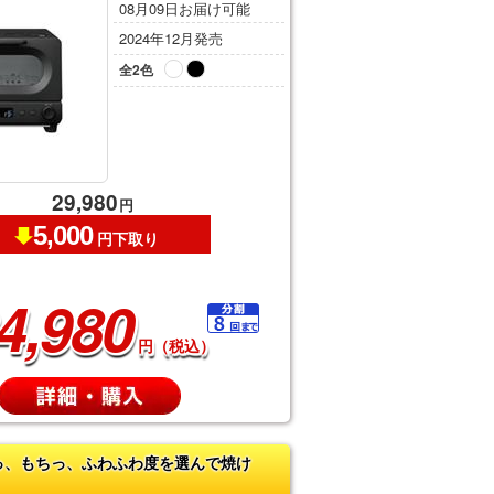
08月09日お届け可能
2024年12月発売
全2色
29,980
円
5,000
円下取り
4,980
円（税込）
っ、もちっ、ふわふわ度を選んで焼け