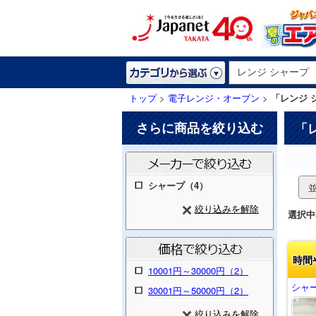
トップ
>
電子レンジ・オーブン
>
「レンジ 
さらに商品を絞り込む
「
シャープ（4）
絞り込みを解除
選択中
時間
10001円～30000円（2）
シャー
30001円～50000円（2）
絞り込みを解除