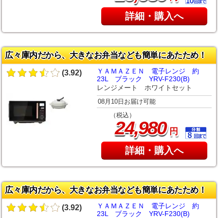
詳細・購入へ
広々庫内だから、大きなお弁当なども簡単にあたため！
ＹＡＭＡＺＥＮ 電子レンジ 約
(3.92)
23L ブラック YRV-F230(B)
レンジメート ホワイトセット
08月10日お届け可能
（税込）
,
24
980
円
詳細・購入へ
広々庫内だから、大きなお弁当なども簡単にあたため！
ＹＡＭＡＺＥＮ 電子レンジ 約
(3.92)
23L ブラック YRV-F230(B)