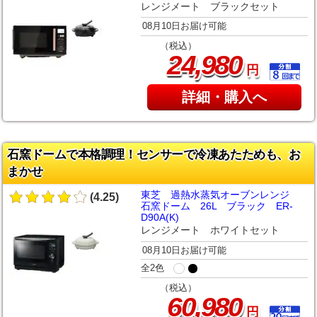
レンジメート ブラックセット
08月10日お届け可能
（税込）
,
24
980
円
詳細・購入へ
石窯ドームで本格調理！センサーで冷凍あたためも、お
まかせ
東芝 過熱水蒸気オーブンレンジ
(4.25)
石窯ドーム 26L ブラック ER-
D90A(K)
レンジメート ホワイトセット
08月10日お届け可能
全2色
（税込）
,
60
980
円