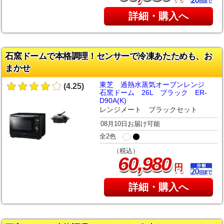
詳細・購入へ
石窯ドームで本格調理！センサーで冷凍あたためも、お
まかせ
東芝 過熱水蒸気オーブンレンジ
(4.25)
石窯ドーム 26L ブラック ER-
D90A(K)
レンジメート ブラックセット
08月10日お届け可能
全2色
（税込）
,
60
980
円
詳細・購入へ