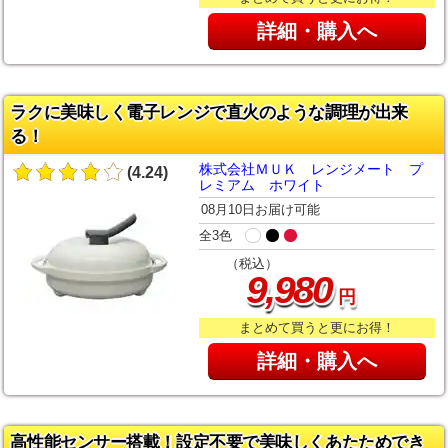
詳細・購入へ
ラクに美味しく電子レンジで直火のような調理が出来
る！
株式会社ＭＵＫ レンジメート プ
(4.24)
レミアム ホワイト
08月10日お届け可能
全3色
（税込）
,
9
980
円
まとめて買うと更にお得！
詳細・購入へ
高性能センサー搭載！設定不要で美味しくあたためでき