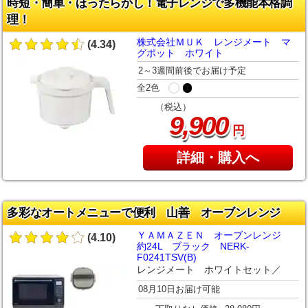
時短・簡単・ほったらかし！電子レンジで多機能本格調
理！
株式会社ＭＵＫ レンジメート マ
(4.34)
グポット ホワイト
2～3週間前後でお届け予定
全2色
（税込）
,
9
900
円
詳細・購入へ
多彩なオートメニューで便利 山善 オーブンレンジ
ＹＡＭＡＺＥＮ オーブンレンジ
(4.10)
約24L ブラック NERK-
F0241TSV(B)
レンジメート ホワイトセット／
08月10日お届け可能