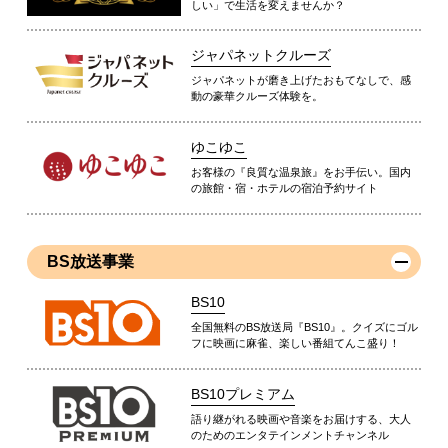
しい」で生活を変えませんか？
ジャパネットクルーズ
ジャパネットが磨き上げたおもてなしで、感
動の豪華クルーズ体験を。
ゆこゆこ
お客様の『良質な温泉旅』をお手伝い。国内
の旅館・宿・ホテルの宿泊予約サイト
BS放送事業
BS10
全国無料のBS放送局『BS10』。クイズにゴル
フに映画に麻雀、楽しい番組てんこ盛り！
BS10プレミアム
語り継がれる映画や音楽をお届けする、大人
のためのエンタテインメントチャンネル