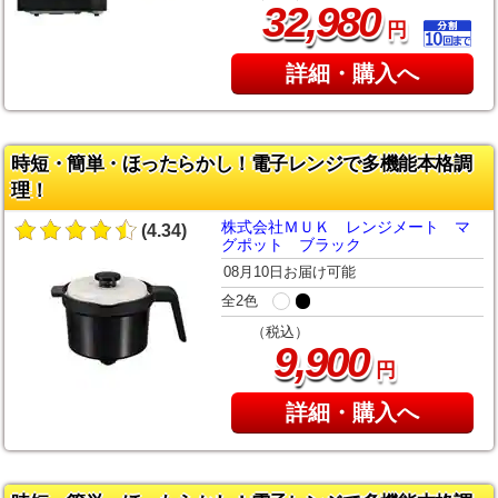
,
32
980
円
詳細・購入へ
時短・簡単・ほったらかし！電子レンジで多機能本格調
理！
株式会社ＭＵＫ レンジメート マ
(4.34)
グポット ブラック
08月10日お届け可能
全2色
（税込）
,
9
900
円
詳細・購入へ