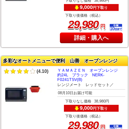
下取りなし価格
38,980円
9,000
下取り
円
下取り後価格（税込）
,
29
980
円
詳細・購入へ
多彩なオートメニューで便利 山善 オーブンレンジ
ＹＡＭＡＺＥＮ オーブンレンジ
(4.10)
約24L ブラック NERK-
F0241TSV(B)
レンジメート レッドセット／
08月10日お届け可能
下取りなし価格
38,980円
9,000
下取り
円
下取り後価格（税込）
,
29
980
円