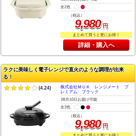
全2色
（税込）
,
9
980
円
まとめて買うと更にお得！
詳細・購入へ
ラクに美味しく電子レンジで直火のような調理が出来
る！
株式会社ＭＵＫ レンジメート プ
(4.24)
レミアム ブラック
08月10日お届け可能
全3色
（税込）
,
9
980
円
まとめて買うと更にお得！