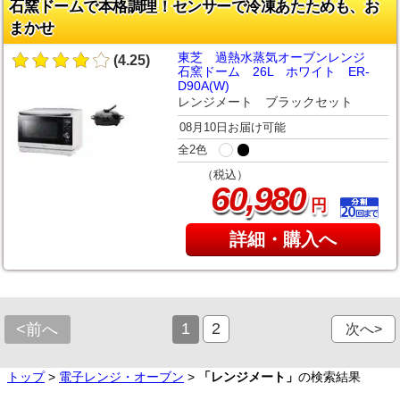
石窯ドームで本格調理！センサーで冷凍あたためも、お
まかせ
東芝 過熱水蒸気オーブンレンジ
(4.25)
石窯ドーム 26L ホワイト ER-
D90A(W)
レンジメート ブラックセット
08月10日お届け可能
全2色
（税込）
,
60
980
円
詳細・購入へ
1
2
<前へ
次へ>
トップ
>
電子レンジ・オーブン
>
「レンジメート」
の検索結果