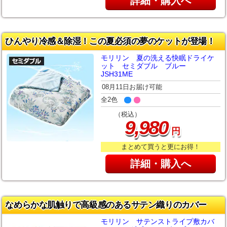
詳細・購入へ
ひんやり冷感＆除湿！この夏必須の夢のケットが登場！
モリリン 夏の洗える快眠ドライケ
ット セミダブル ブルー
JSH31ME
08月11日お届け可能
全2色
（税込）
,
9
980
円
まとめて買うと更にお得！
詳細・購入へ
なめらかな肌触りで高級感のあるサテン織りのカバー
モリリン サテンストライプ敷カバ