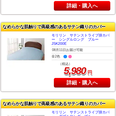
詳細・購入へ
なめらかな肌触りで高級感のあるサテン織りのカバー
モリリン サテンストライプ掛カバ
ー シングルロング ブルー
JSK200E
08月11日お届け可能
全2色
（税込）
,
5
980
円
詳細・購入へ
なめらかな肌触りで高級感のあるサテン織りのカバー
モリリン サテンストライプ掛カバ