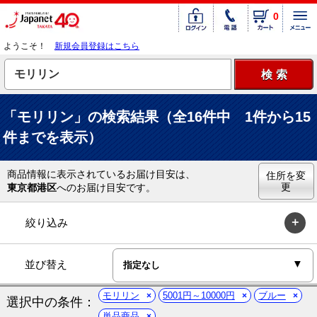
0
ようこそ！
新規会員登録はこちら
「モリリン」の検索結果（全16件中 1件から15
件までを表示）
商品情報に表示されているお届け目安は、
住所を変
更
東京都港区
へのお届け目安です。
絞り込み
並び替え
モリリン
5001円～10000円
ブルー
選択中の条件：
単品商品