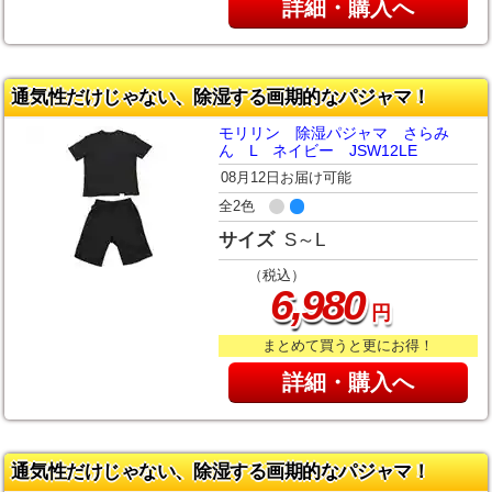
詳細・購入へ
通気性だけじゃない、除湿する画期的なパジャマ！
モリリン 除湿パジャマ さらみ
ん L ネイビー JSW12LE
08月12日お届け可能
全2色
サイズ
S～L
（税込）
,
6
980
円
まとめて買うと更にお得！
詳細・購入へ
通気性だけじゃない、除湿する画期的なパジャマ！