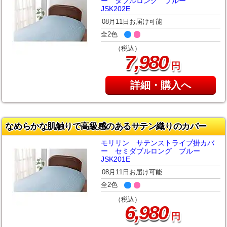
ー ダブルロング ブルー
JSK202E
08月11日お届け可能
全2色
（税込）
,
7
980
円
詳細・購入へ
なめらかな肌触りで高級感のあるサテン織りのカバー
モリリン サテンストライプ掛カバ
ー セミダブルロング ブルー
JSK201E
08月11日お届け可能
全2色
（税込）
,
6
980
円