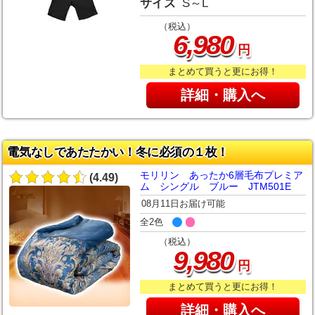
サイズ
S～L
（税込）
,
6
980
円
まとめて買うと更にお得！
詳細・購入へ
電気なしであたたかい！冬に必須の１枚！
モリリン あったか6層毛布プレミア
(4.49)
ム シングル ブルー JTM501E
08月11日お届け可能
全2色
（税込）
,
9
980
円
まとめて買うと更にお得！
詳細・購入へ