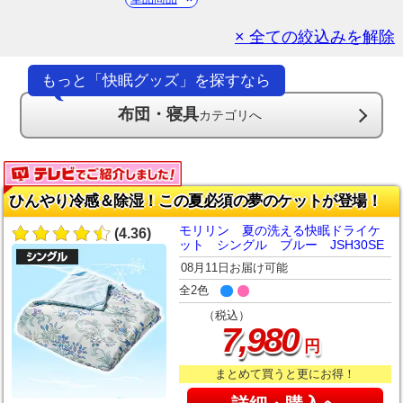
× 全ての絞込みを解除
もっと「快眠グッズ」を探すなら
布団・寝具
カテゴリへ
ひんやり冷感＆除湿！この夏必須の夢のケットが登場！
モリリン 夏の洗える快眠ドライケ
(4.36)
ット シングル ブルー JSH30SE
08月11日お届け可能
全2色
（税込）
,
7
980
円
まとめて買うと更にお得！