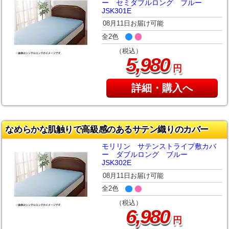
ー セミダブルロング ブルー
JSK301E
08月11日お届け可能
全2色
（税込）
,
5
980
円
詳細・購入へ
なめらかな肌触りで高級感のあるサテン織りのカバー
モリリン サテンストライプ敷カバ
ー ダブルロング ブルー
JSK302E
08月11日お届け可能
全2色
（税込）
,
6
980
円