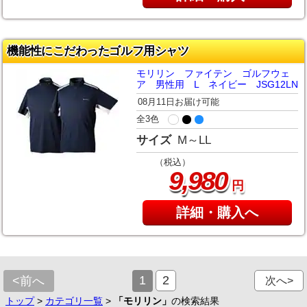
機能性にこだわったゴルフ用シャツ
モリリン ファイテン ゴルフウェ
ア 男性用 L ネイビー JSG12LN
08月11日お届け可能
全3色
サイズ
M～LL
（税込）
,
9
980
円
詳細・購入へ
1
2
<前へ
次へ>
トップ
>
カテゴリ一覧
>
「モリリン」
の検索結果