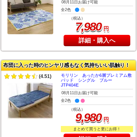
08月11日お届け可能
全2色
（税込）
,
7
980
円
詳細・購入へ
布団に入った時のヒンヤリ感もなく気持ちいい肌触り！
モリリン あったか6層プレミアム敷
(4.51)
パッド シングル ブルー
JTP404E
08月11日お届け可能
全2色
（税込）
,
9
980
円
まとめて買うと更にお得！