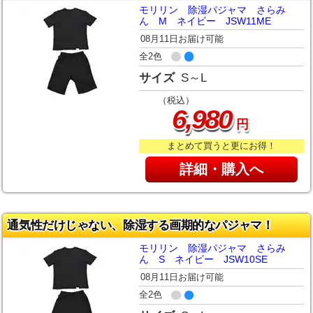
モリリン 除湿パジャマ さらみ
ん M ネイビー JSW11ME
08月11日お届け可能
全2色
サイズ
S～L
（税込）
,
6
980
円
まとめて買うと更にお得！
詳細・購入へ
通気性だけじゃない、除湿する画期的なパジャマ！
モリリン 除湿パジャマ さらみ
ん S ネイビー JSW10SE
08月11日お届け可能
全2色