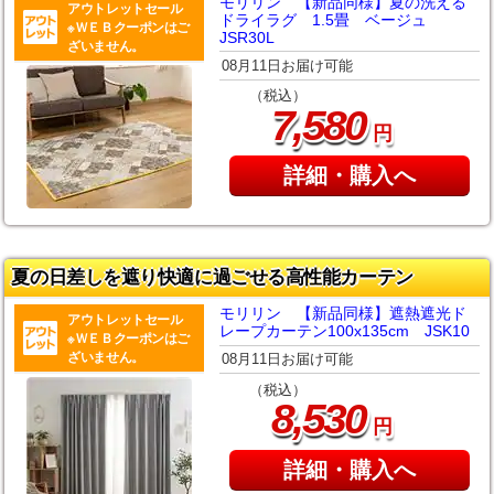
モリリン 【新品同様】夏の洗える
アウトレットセール
ドライラグ 1.5畳 ベージュ
※ＷＥＢクーポンはご
JSR30L
ざいません。
08月11日お届け可能
（税込）
,
7
580
円
詳細・購入へ
夏の日差しを遮り快適に過ごせる高性能カーテン
モリリン 【新品同様】遮熱遮光ド
アウトレットセール
レープカーテン100x135cm JSK10
※ＷＥＢクーポンはご
ざいません。
08月11日お届け可能
（税込）
,
8
530
円
詳細・購入へ