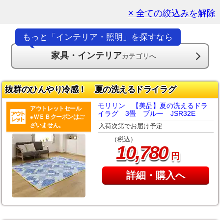
× 全ての絞込みを解除
もっと「インテリア・照明」を探すなら
家具・インテリア
カテゴリへ
抜群のひんやり冷感！ 夏の洗えるドライラグ
モリリン 【美品】夏の洗えるドラ
アウトレットセール
イラグ 3畳 ブルー JSR32E
※ＷＥＢクーポンはご
ざいません。
入荷次第でお届け予定
（税込）
,
10
780
円
詳細・購入へ