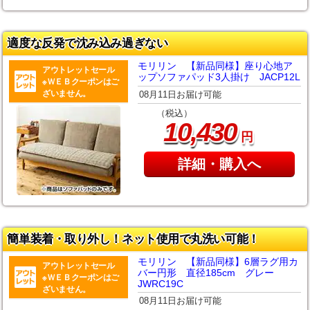
適度な反発で沈み込み過ぎない
モリリン 【新品同様】座り心地ア
アウトレットセール
ップソファパッド3人掛け JACP12L
※ＷＥＢクーポンはご
ざいません。
08月11日お届け可能
（税込）
,
10
430
円
詳細・購入へ
簡単装着・取り外し！ネット使用で丸洗い可能！
モリリン 【新品同様】6層ラグ用カ
アウトレットセール
バー円形 直径185cm グレー
※ＷＥＢクーポンはご
JWRC19C
ざいません。
08月11日お届け可能