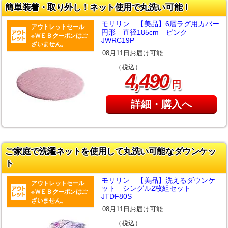
簡単装着・取り外し！ネット使用で丸洗い可能！
モリリン 【美品】6層ラグ用カバー
アウトレットセール
円形 直径185cm ピンク
※ＷＥＢクーポンはご
JWRC19P
ざいません。
08月11日お届け可能
（税込）
,
4
490
円
詳細・購入へ
ご家庭で洗濯ネットを使用して丸洗い可能なダウンケッ
ト
モリリン 【美品】洗えるダウンケ
アウトレットセール
ット シングル2枚組セット
※ＷＥＢクーポンはご
JTDF80S
ざいません。
08月11日お届け可能
（税込）