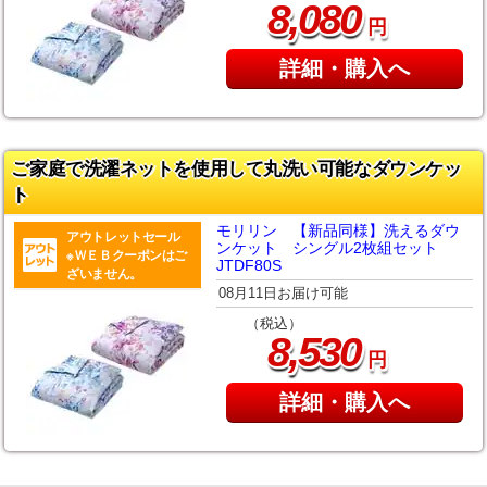
,
8
080
円
詳細・購入へ
ご家庭で洗濯ネットを使用して丸洗い可能なダウンケッ
ト
モリリン 【新品同様】洗えるダウ
アウトレットセール
ンケット シングル2枚組セット
※ＷＥＢクーポンはご
JTDF80S
ざいません。
08月11日お届け可能
（税込）
,
8
530
円
詳細・購入へ