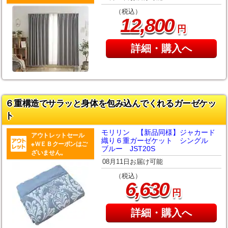
（税込）
,
12
800
円
詳細・購入へ
６重構造でサラッと身体を包み込んでくれるガーゼケッ
ト
モリリン 【新品同様】ジャカード
アウトレットセール
織り６重ガーゼケット シングル
※ＷＥＢクーポンはご
ブルー JST20S
ざいません。
08月11日お届け可能
（税込）
,
6
630
円
詳細・購入へ