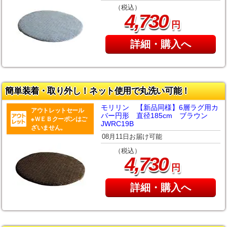
（税込）
,
4
730
円
詳細・購入へ
簡単装着・取り外し！ネット使用で丸洗い可能！
モリリン 【新品同様】6層ラグ用カ
アウトレットセール
バー円形 直径185cm ブラウン
※ＷＥＢクーポンはご
JWRC19B
ざいません。
08月11日お届け可能
（税込）
,
4
730
円
詳細・購入へ