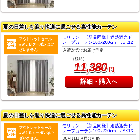
夏の日差しを遮り快適に過ごせる高性能カーテン
モリリン 【新品同様】遮熱遮光ド
アウトレットセール
レープカーテン100x200cm JSK12
※ＷＥＢクーポンはご
ざいません。
入荷次第でお届け予定
（税込）
,
11
380
円
詳細・購入へ
夏の日差しを遮り快適に過ごせる高性能カーテン
モリリン 【新品同様】遮熱遮光ド
アウトレットセール
レープカーテン100x220cm JSK13
※ＷＥＢクーポンはご
ざいません。
08月11日お届け可能