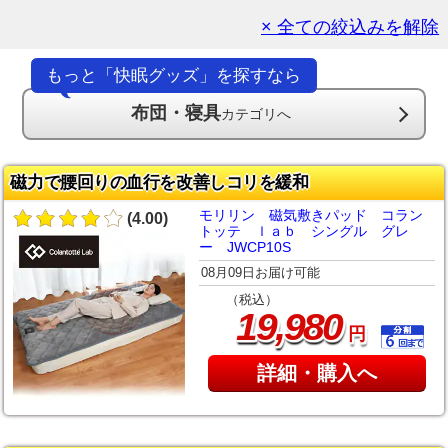
× 全ての絞込みを解除
もっと「快眠グッズ」を探すなら
布団・寝具
カテゴリへ
磁力で腰回りの血行を改善しコリを緩和
モリリン 磁気敷きパッド コラン
(4.00)
トッテ ｌａｂ シングル グレ
ー JWCP10S
08月09日お届け可能
（税込）
,
19
980
円
詳細・購入へ