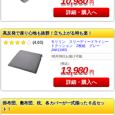
,
10
980
円
詳細・購入へ
高反発で座り心地も抜群！立ち上がる時も楽！
モリリン スリーディードライシー
(4.03)
トクッション 2枚組 グレー
JAK11MG
08月09日お届け可能
（税込）
,
13
980
円
詳細・購入へ
掛布団、敷布団、枕、各カバーが一式揃った６点セッ
ト！