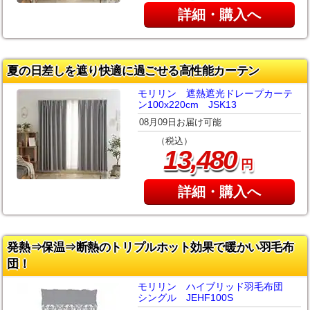
詳細・購入へ
夏の日差しを遮り快適に過ごせる高性能カーテン
モリリン 遮熱遮光ドレープカーテ
ン100x220cm JSK13
08月09日お届け可能
（税込）
,
13
480
円
詳細・購入へ
発熱⇒保温⇒断熱のトリプルホット効果で暖かい羽毛布
団！
モリリン ハイブリッド羽毛布団
シングル JEHF100S