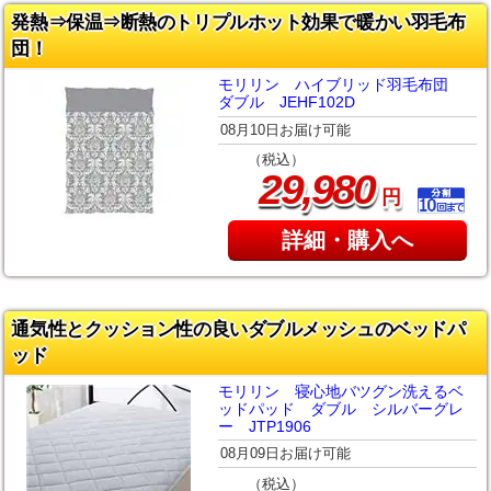
発熱⇒保温⇒断熱のトリプルホット効果で暖かい羽毛布
団！
モリリン ハイブリッド羽毛布団
ダブル JEHF102D
08月10日お届け可能
（税込）
,
29
980
円
詳細・購入へ
通気性とクッション性の良いダブルメッシュのベッドパ
ッド
モリリン 寝心地バツグン洗えるベ
ッドパッド ダブル シルバーグレ
ー JTP1906
08月09日お届け可能
（税込）