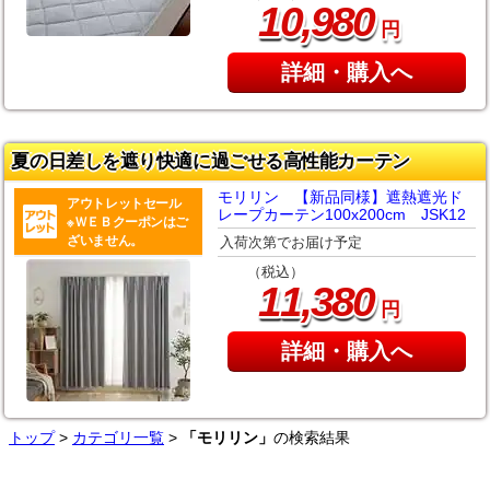
,
10
980
円
詳細・購入へ
夏の日差しを遮り快適に過ごせる高性能カーテン
モリリン 【新品同様】遮熱遮光ド
アウトレットセール
レープカーテン100x200cm JSK12
※ＷＥＢクーポンはご
ざいません。
入荷次第でお届け予定
（税込）
,
11
380
円
詳細・購入へ
トップ
>
カテゴリ一覧
>
「モリリン」
の検索結果