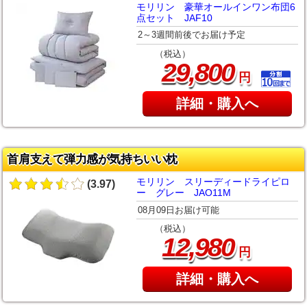
モリリン 豪華オールインワン布団6
点セット JAF10
2～3週間前後でお届け予定
（税込）
,
29
800
円
詳細・購入へ
首肩支えて弾力感が気持ちいい枕
モリリン スリーディードライピロ
(3.97)
ー グレー JAO11M
08月09日お届け可能
（税込）
,
12
980
円
詳細・購入へ