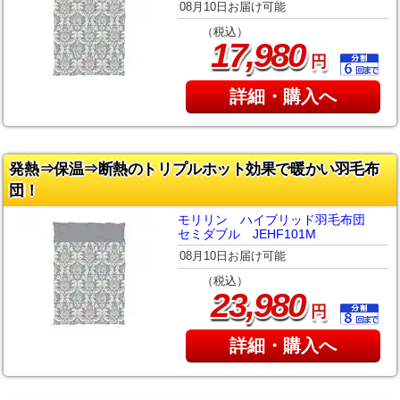
08月10日お届け可能
（税込）
,
17
980
円
詳細・購入へ
発熱⇒保温⇒断熱のトリプルホット効果で暖かい羽毛布
団！
モリリン ハイブリッド羽毛布団
セミダブル JEHF101M
08月10日お届け可能
（税込）
,
23
980
円
詳細・購入へ