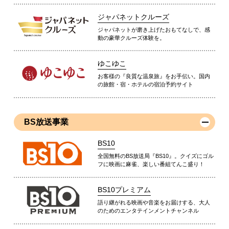
ジャパネットクルーズ
ジャパネットが磨き上げたおもてなしで、感
動の豪華クルーズ体験を。
ゆこゆこ
お客様の『良質な温泉旅』をお手伝い。国内
の旅館・宿・ホテルの宿泊予約サイト
BS放送事業
BS10
全国無料のBS放送局『BS10』。クイズにゴル
フに映画に麻雀、楽しい番組てんこ盛り！
BS10プレミアム
語り継がれる映画や音楽をお届けする、大人
のためのエンタテインメントチャンネル