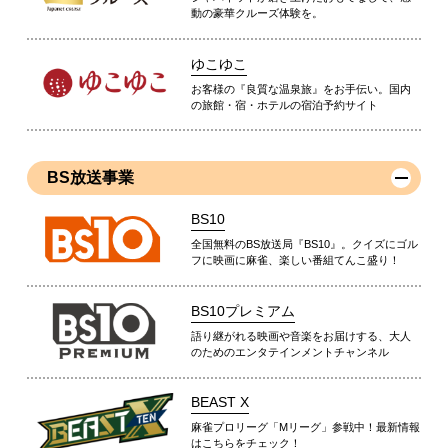
動の豪華クルーズ体験を。
ゆこゆこ
お客様の『良質な温泉旅』をお手伝い。国内
の旅館・宿・ホテルの宿泊予約サイト
BS放送事業
BS10
全国無料のBS放送局『BS10』。クイズにゴル
フに映画に麻雀、楽しい番組てんこ盛り！
BS10プレミアム
語り継がれる映画や音楽をお届けする、大人
のためのエンタテインメントチャンネル
BEAST X
麻雀プロリーグ「Mリーグ」参戦中！最新情報
はこちらをチェック！