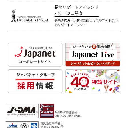
長崎リゾートアイランド
パサージュ琴海
長崎の内海・大村湾に面したゴルフ＆ホテル
のリゾートアイランド
JASRAC許諾番号：
9009927005Y45040
電気通信事業者：
第 H-01-01582 号