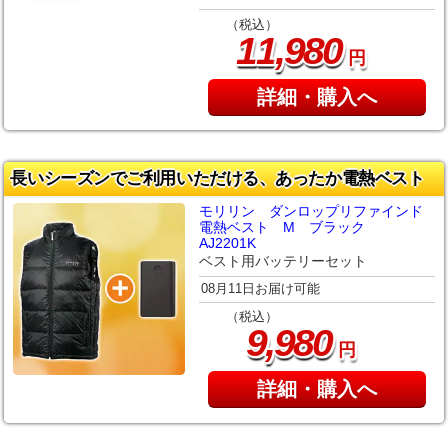
（税込）
,
11
980
円
詳細・購入へ
長いシーズンでご利用いただける、あったか電熱ベスト
モリリン ダンロップリファインド
電熱ベスト M ブラック
AJ2201K
ベスト用バッテリーセット
08月11日お届け可能
（税込）
,
9
980
円
詳細・購入へ