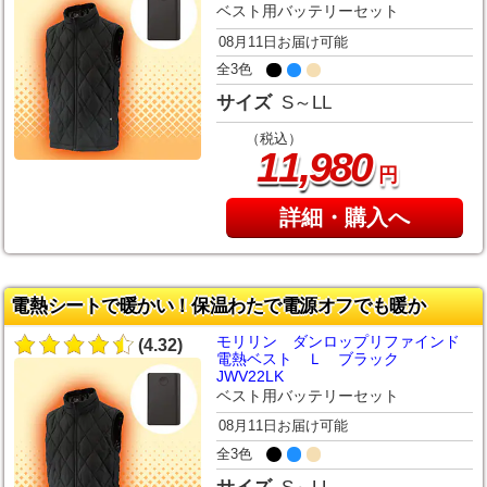
ベスト用バッテリーセット
08月11日お届け可能
全3色
サイズ
S～LL
（税込）
,
11
980
円
詳細・購入へ
電熱シートで暖かい！保温わたで電源オフでも暖か
モリリン ダンロップリファインド
(4.32)
電熱ベスト Ｌ ブラック
JWV22LK
ベスト用バッテリーセット
08月11日お届け可能
全3色