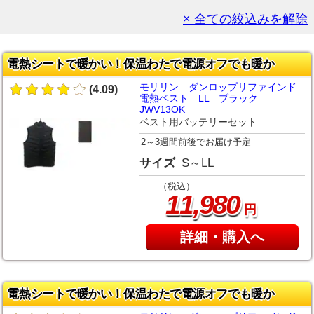
× 全ての絞込みを解除
電熱シートで暖かい！保温わたで電源オフでも暖か
モリリン ダンロップリファインド
(4.09)
電熱ベスト LL ブラック
JWV13OK
ベスト用バッテリーセット
2～3週間前後でお届け予定
サイズ
S～LL
（税込）
,
11
980
円
詳細・購入へ
電熱シートで暖かい！保温わたで電源オフでも暖か