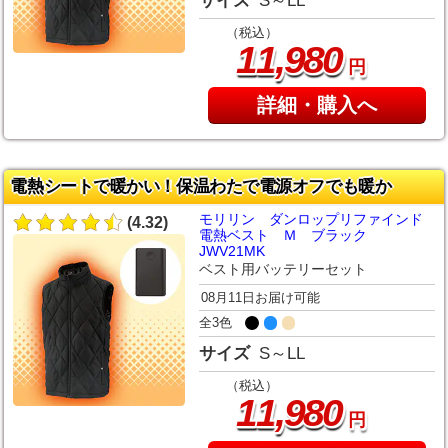
サイズ
S～LL
（税込）
,
11
980
円
詳細・購入へ
電熱シートで暖かい！保温わたで電源オフでも暖か
モリリン ダンロップリファインド
(4.32)
電熱ベスト Ｍ ブラック
JWV21MK
ベスト用バッテリーセット
08月11日お届け可能
全3色
サイズ
S～LL
（税込）
,
11
980
円