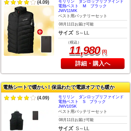
モリリン ダンロップリファインド
(4.09)
電熱ベスト M ブラック
JWV11MK
ベスト用バッテリーセット
08月11日お届け可能
サイズ
S～LL
（税込）
,
11
980
円
詳細・購入へ
電熱シートで暖かい！保温わたで電源オフでも暖か
モリリン ダンロップリファインド
(4.09)
電熱ベスト S ブラック
JWV10SK
ベスト用バッテリーセット
08月11日お届け可能
サイズ
S～LL