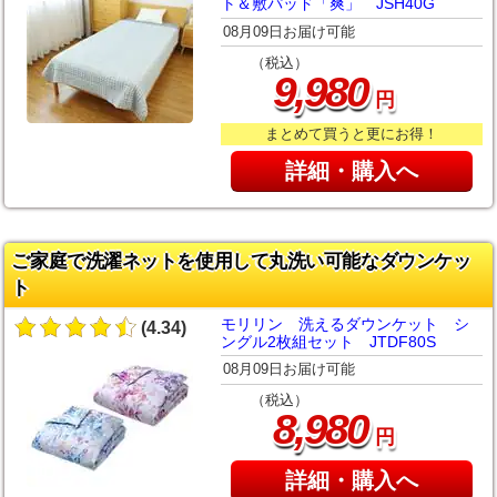
ト＆敷パッド「爽」 JSH40G
08月09日お届け可能
（税込）
,
9
980
円
まとめて買うと更にお得！
詳細・購入へ
ご家庭で洗濯ネットを使用して丸洗い可能なダウンケッ
ト
モリリン 洗えるダウンケット シ
(4.34)
ングル2枚組セット JTDF80S
08月09日お届け可能
（税込）
,
8
980
円
詳細・購入へ