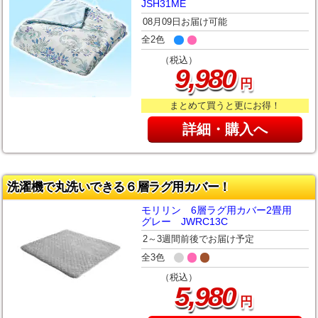
JSH31ME
08月09日お届け可能
全2色
（税込）
,
9
980
円
まとめて買うと更にお得！
詳細・購入へ
洗濯機で丸洗いできる６層ラグ用カバー！
モリリン 6層ラグ用カバー2畳用
グレー JWRC13C
2～3週間前後でお届け予定
全3色
（税込）
,
5
980
円