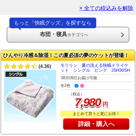
× 全ての絞込みを解除
もっと「快眠グッズ」を探すなら
布団・寝具
カテゴリへ
ひんやり冷感＆除湿！この夏必須の夢のケットが登場！
モリリン 夏の洗える快眠ドライケ
(4.36)
ット シングル ピンク JSH30SH
08月09日お届け可能
全2色
（税込）
,
7
980
円
まとめて買うと更にお得！
詳細・購入へ