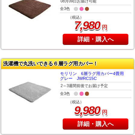
08月09日お届け可能
全3色
（税込）
,
7
980
円
詳細・購入へ
洗濯機で丸洗いできる６層ラグ用カバー！
モリリン 6層ラグ用カバー4畳用
グレー JWRC15C
2～3週間前後でお届け予定
全3色
（税込）
,
9
980
円
詳細・購入へ