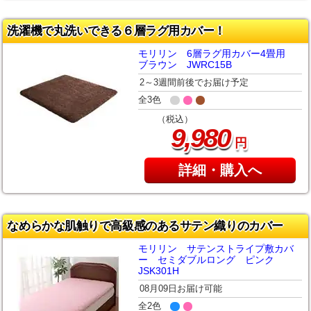
洗濯機で丸洗いできる６層ラグ用カバー！
モリリン 6層ラグ用カバー4畳用
ブラウン JWRC15B
2～3週間前後でお届け予定
全3色
（税込）
,
9
980
円
詳細・購入へ
なめらかな肌触りで高級感のあるサテン織りのカバー
モリリン サテンストライプ敷カバ
ー セミダブルロング ピンク
JSK301H
08月09日お届け可能
全2色