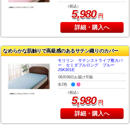
（税込）
,
5
980
円
詳細・購入へ
なめらかな肌触りで高級感のあるサテン織りのカバー
モリリン サテンストライプ敷カバ
ー セミダブルロング ブルー
JSK301E
08月09日お届け可能
全2色
（税込）
,
5
980
円
詳細・購入へ