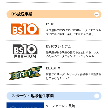
BS放送事業
BS10
全国無料のBS放送局『BS10』。クイズにゴル
フに映画に麻雀、楽しい番組てんこ盛り！
BS10プレミアム
語り継がれる映画や音楽をお届けする、大人
のためのエンタテインメントチャンネル
BEAST X
麻雀プロリーグ「Mリーグ」参戦中！最新情報
はこちらをチェック！
スポーツ・地域創生事業
V・ファーレン長崎