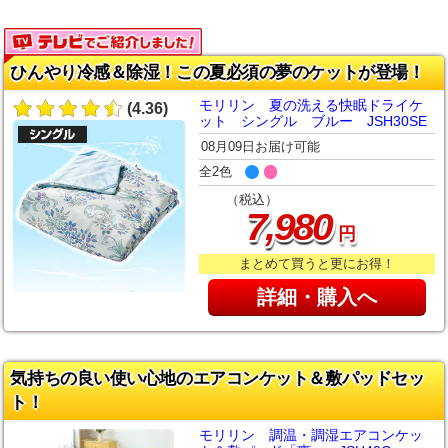
ひんやり冷感＆除湿！この夏必須の夢のケットが登場！
モリリン 夏の洗える快眠ドライケ
(4.36)
ット シングル ブルー JSH30SE
08月09日お届け可能
全2色
（税込）
,
7
980
円
まとめて買うと更にお得！
詳細・購入へ
気持ちの良い使い心地のエアコンケット＆敷パッドセッ
ト！
モリリン 調温・調湿エアコンケッ