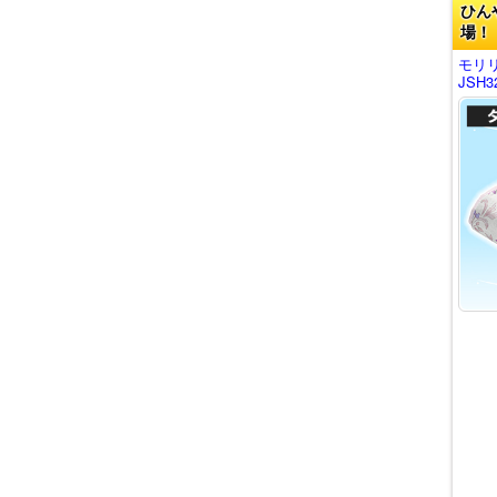
ひん
場！
モリ
JSH3