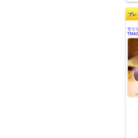
プレ
モリ
TM40