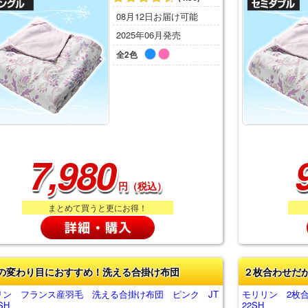
08月12日お届け可能
2025年06月発売
全2色
7,980
円（税込）
まとめて買うと更にお得！
の変わり目におすすめ！洗える合掛け布団
２枚合わせだ
リン フランス産羽毛 洗える合掛け布団 ピンク JT
モリリン 2枚
SH
22SH