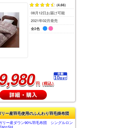
(4.66)
08月12日お届け可能
2021年02月発売
全2色
9,980
円（税込）
ガリー産羽毛使用のふんわり羽毛掛布団
ガリー産ダウン90%羽毛布団 シングルロン
601SH