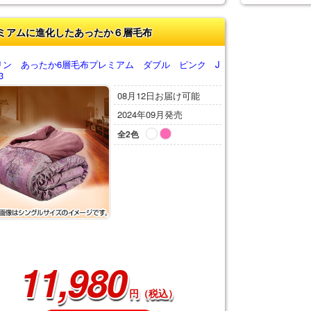
ミアムに進化したあったか６層毛布
リン あったか6層毛布プレミアム ダブル ピンク J
3
08月12日お届け可能
2024年09月発売
全2色
11,980
円（税込）