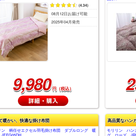
(4.34)
08月12日お届け可能
2025年04月発売
9,980
2
円（税込）
て暖かい、快適な掛け布団
高品質なハン
リン 柄任せエクセル羽毛掛け布団 ダブルロング 暖
モリリン ハン
JEFG05DH
グ ローズ JRF