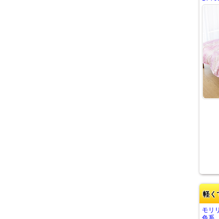
軽く
モリ
色系 