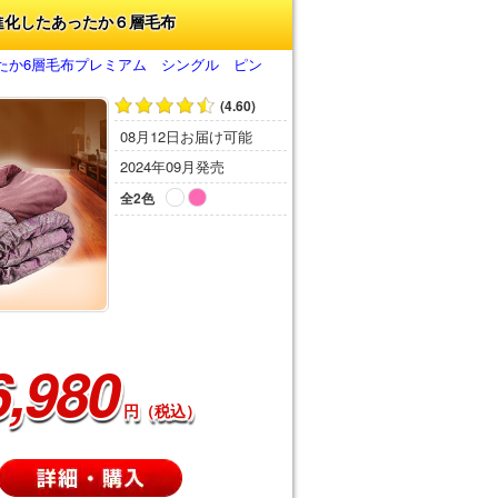
進化したあったか６層毛布
たか6層毛布プレミアム シングル ピン
(4.60)
08月12日お届け可能
2024年09月発売
全2色
6,980
円（税込）