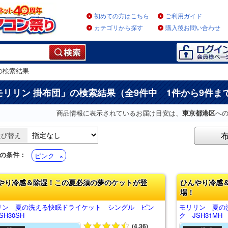
初めての方はこちら
ご利用ガイド
カテゴリから探す
購入後お問い合わせ
の検索結果
モリリン 掛布団
」の検索結果（全9件中 1件から9件ま
商品情報に表示されているお届け目安は、
東京都港区
へ
並び替え
の条件：
ピンク
やり冷感＆除湿！この夏必須の夢のケットが登
ひんやり冷感
場！
リン 夏の洗える快眠ドライケット シングル ピン
モリリン 夏の
SH30SH
ク JSH31MH
(4.36)