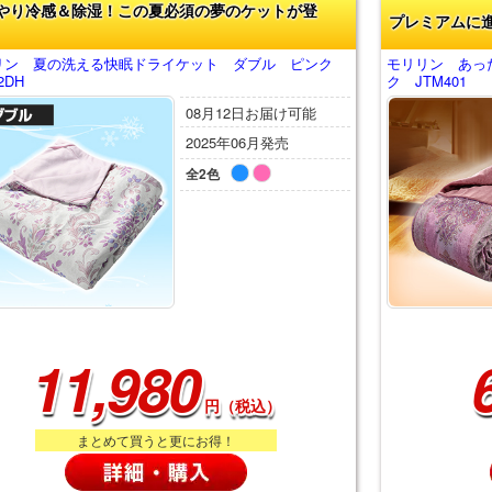
やり冷感＆除湿！この夏必須の夢のケットが登
プレミアムに
リン 夏の洗える快眠ドライケット ダブル ピンク
モリリン あっ
2DH
ク JTM401
08月12日お届け可能
2025年06月発売
全2色
11,980
円（税込）
まとめて買うと更にお得！