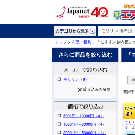
トップ
>
布団・寝具
>
「モリリン 掛布団」
さらに商品を絞り込む
「
モリリン（9）
絞り込みを解除
選択中
ひん
場！
5001円～10000円（4）
モリ
10001円～30000円（4）
ク J
30001円～50000円（1）