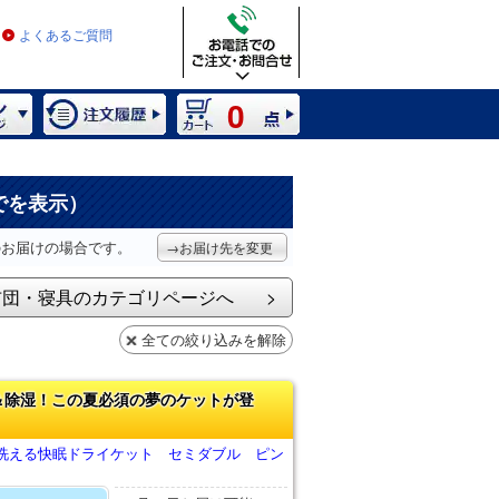
よくあるご質問
0
でを表示）
のお届けの場合です。
→お届け先を変更
布団・寝具のカテゴリページへ
全ての絞り込みを解除
＆除湿！この夏必須の夢のケットが登
洗える快眠ドライケット セミダブル ピン