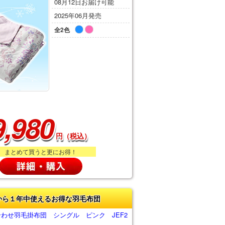
08月12日お届け可能
2025年06月発売
全2色
9,980
円（税込）
まとめて買うと更にお得！
から１年中使えるお得な羽毛布団
合わせ羽毛掛布団 シングル ピンク JEF2